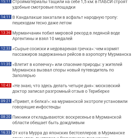
Стройматериалы тащили на себе 1,5 км: в ПАБСИ строят
15:11
удобные смотровые площадки
В Кандалакше закатали в асфальт народную тропу:
14:11
пешеходам тесно даже летом
Мурманчанин побил мировой рекорд в ледяной воде
13:36
Аргентины и взял 10 медалей
«Сырые сосиски и недовареная гречка»: чем кормят
12:33
пассажиров задержанных рейсов в аэропорту Мурманска
«Влетит в копеечку» или спасение природы: у жителей
11:35
Мурманска вызвал споры новый путеводитель по
Заполярью
«Не знаю, что здесь делать четыре дня»: московский
10:43
доктор записал разгромный отзыв о Териберке
«Привет, я белка!»: на мурманской экотропе установили
09:21
говорящие инфостенды
Пикники откладываются: воскресенье в Мурманской
08:20
области обещает быть дождливым
От кота Мурра до японских бестселлеров: в Мурманске
16:33