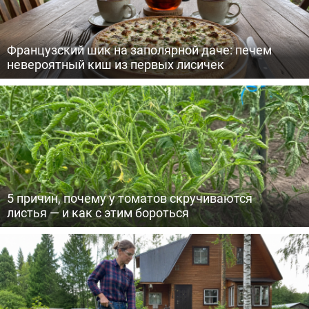
Французский шик на заполярной даче: печем
невероятный киш из первых лисичек
5 причин, почему у томатов скручиваются
листья — и как с этим бороться