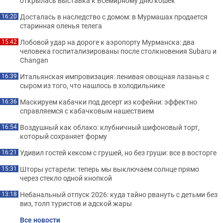
открылась выставка к Всемирному дню кошек
Досталась в наследство с домом: в Мурмашах продается
16:20
старинная оленья телега
Лобовой удар на дороге к аэропорту Мурманска: два
15:42
человека госпитализированы после столкновения Subaru и
Changan
Итальянская импровизация: ленивая овощная лазанья с
16:39
сыром из того, что нашлось в холодильнике
Маскируем кабачки под десерт из кофейни: эффектно
16:36
справляемся с кабачковым нашествием
Воздушный как облако: клубничный шифоновый торт,
16:54
который сохраняет форму
Удивил гостей кексом с грушей, но без груши: все в восторге
16:21
Шторы устарели: теперь мы выключаем солнце прямо
15:31
через стекло одной кнопкой
Небанальный отпуск 2026: куда тайно рвануть с детьми без
13:18
виз, толп туристов и адской жары
Все новости