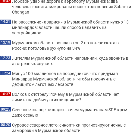
Лобовой удар на дороге к аэропорту Мурманска: два
15:42
человека госпитализированы после столкновения Subaru и
Changan
На расселение «авариек» в Мурманской области нужно 13
14:31
миллиардов: власти нашли способ надавить на
застройщиков
Мурманская область вошла в топ-2 по потере скота в
13:19
России: поголовье рухнуло на 34%
Жителям Мурманской области напомнили, куда звонить в
12:23
экстренных случаях
Минус 100 миллионов на посредников: что придумал
11:24
Минздрав Мурманской области, чтобы покончить с
дефицитом льготных лекарств
Волков к отстрелу: почему в Мурманской области нет
10:37
лимита на добычу этих хищников?
Северное солнце не щадит: зачем мурманчанам SPF-крем
09:25
даже осенью
Суровое северное лето: синоптики прогнозируют ночные
08:20
заморозки в Мурманской области