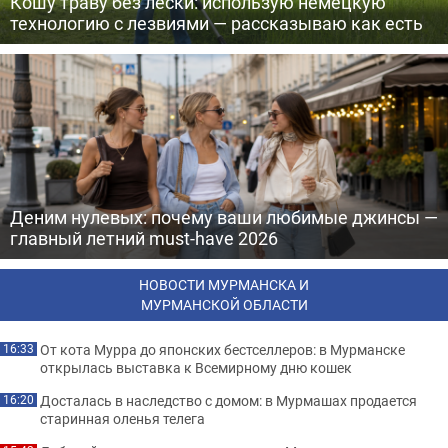
Кошу траву без лески: использую немецкую
технологию с лезвиями — рассказываю как есть
Деним нулевых: почему ваши любимые джинсы —
главный летний must-have 2026
НОВОСТИ МУРМАНСКА И
МУРМАНСКОЙ ОБЛАСТИ
От кота Мурра до японских бестселлеров: в Мурманске
16:33
открылась выставка к Всемирному дню кошек
Досталась в наследство с домом: в Мурмашах продается
16:20
старинная оленья телега