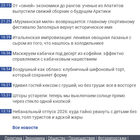
От «синей» экономики до рангов: ученые из Апатитов
23:15
выпустили свежий сборник о будущем Арктики
«Мурманская миля» возвращается: главному спортивному
21:25
фестивалю Заполярья вернут историческое имя
Итальянская импровизация: ленивая овощная лазанья с
16:39
сыром из того, что нашлось в холодильнике
Маскируем кабачки под десерт из кофейни: эффектно
16:36
справляемся с кабачковым нашествием
Воздушный как облако: клубничный шифоновый торт,
16:54
который сохраняет форму
Удивил гостей кексом с грушей, но без груши: все в восторге
16:21
Шторы устарели: теперь мы выключаем солнце прямо
15:31
через стекло одной кнопкой
Небанальный отпуск 2026: куда тайно рвануть с детьми без
13:18
виз, толп туристов и адской жары
Все новости
Политика
|
Экономика
|
Общество
|
Происшествия
|
Фоторепортажи
|