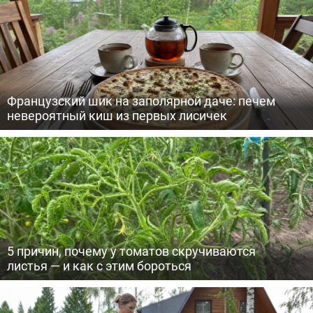
Французский шик на заполярной даче: печем
невероятный киш из первых лисичек
5 причин, почему у томатов скручиваются
листья — и как с этим бороться