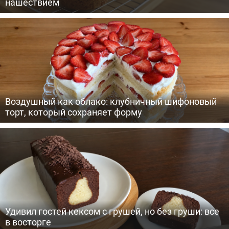
нашествием
Воздушный как облако: клубничный шифоновый
торт, который сохраняет форму
Удивил гостей кексом с грушей, но без груши: все
в восторге