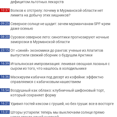
дефицитом льготных лекарств
Волков к отстрелу: почему в Мурманской области нет
10:37
лимита на добычу этих хищников?
Северное солнце не щадит: зачем мурманчанам SPF-крем
09:25
даже осенью
Суровое северное лето: синоптики прогнозируют ночные
08:20
заморозки в Мурманской области
От «синей» экономики до рангов: ученые из Апатитов
23:15
выпустили свежий сборник о будущем Арктики
Итальянская импровизация: ленивая овощная лазанья с
16:39
сыром из того, что нашлось в холодильнике
Маскируем кабачки под десерт из кофейни: эффектно
16:36
справляемся с кабачковым нашествием
Воздушный как облако: клубничный шифоновый торт,
16:54
который сохраняет форму
Удивил гостей кексом с грушей, но без груши: все в восторге
16:21
Шторы устарели: теперь мы выключаем солнце прямо
15:31
через стекло одной кнопкой