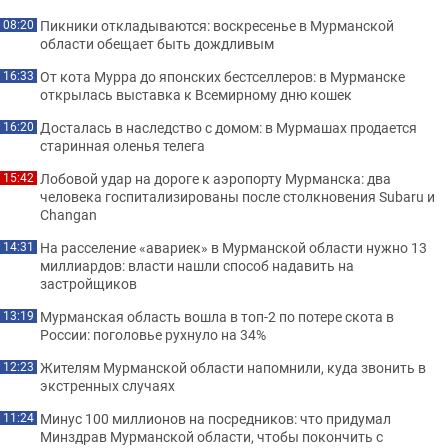
Пикники откладываются: воскресенье в Мурманской
08:20
области обещает быть дождливым
От кота Мурра до японских бестселлеров: в Мурманске
16:33
открылась выставка к Всемирному дню кошек
Досталась в наследство с домом: в Мурмашах продается
16:20
старинная оленья телега
Лобовой удар на дороге к аэропорту Мурманска: два
15:42
человека госпитализированы после столкновения Subaru и
Changan
На расселение «авариек» в Мурманской области нужно 13
14:31
миллиардов: власти нашли способ надавить на
застройщиков
Мурманская область вошла в топ-2 по потере скота в
13:19
России: поголовье рухнуло на 34%
Жителям Мурманской области напомнили, куда звонить в
12:23
экстренных случаях
Минус 100 миллионов на посредников: что придумал
11:24
Минздрав Мурманской области, чтобы покончить с