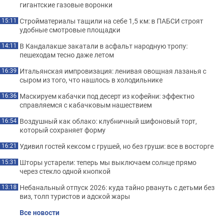
гигантские газовые воронки
Стройматериалы тащили на себе 1,5 км: в ПАБСИ строят
15:11
удобные смотровые площадки
В Кандалакше закатали в асфальт народную тропу:
14:11
пешеходам тесно даже летом
Итальянская импровизация: ленивая овощная лазанья с
16:39
сыром из того, что нашлось в холодильнике
Маскируем кабачки под десерт из кофейни: эффектно
16:36
справляемся с кабачковым нашествием
Воздушный как облако: клубничный шифоновый торт,
16:54
который сохраняет форму
Удивил гостей кексом с грушей, но без груши: все в восторге
16:21
Шторы устарели: теперь мы выключаем солнце прямо
15:31
через стекло одной кнопкой
Небанальный отпуск 2026: куда тайно рвануть с детьми без
13:18
виз, толп туристов и адской жары
Все новости