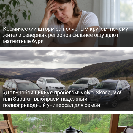
Космический шторм за полярным кругом: почему
жители северных регионов сильнее ощущают
магнитные бури
«Дальнобойщики» с пробегом: Volvo, Skoda, VW
или Subaru - выбираем надежный
полноприводный универсал для семьи