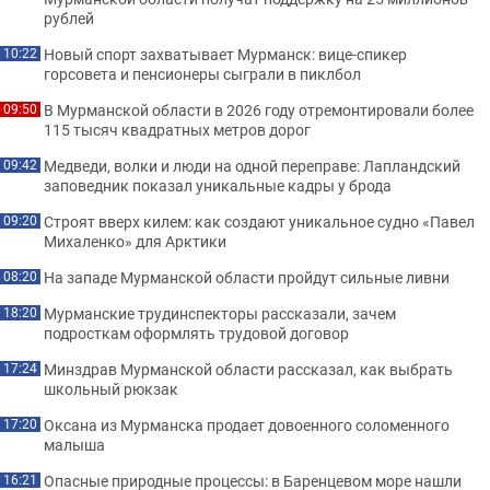
рублей
Новый спорт захватывает Мурманск: вице-спикер
10:22
горсовета и пенсионеры сыграли в пиклбол
В Мурманской области в 2026 году отремонтировали более
09:50
115 тысяч квадратных метров дорог
Медведи, волки и люди на одной переправе: Лапландский
09:42
заповедник показал уникальные кадры у брода
Строят вверх килем: как создают уникальное судно «Павел
09:20
Михаленко» для Арктики
На западе Мурманской области пройдут сильные ливни
08:20
Мурманские трудинспекторы рассказали, зачем
18:20
подросткам оформлять трудовой договор
Минздрав Мурманской области рассказал, как выбрать
17:24
школьный рюкзак
Оксана из Мурманска продает довоенного соломенного
17:20
малыша
Опасные природные процессы: в Баренцевом море нашли
16:21