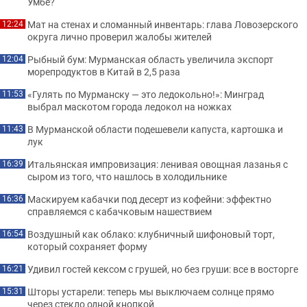
Умбе?
Мат на стенах и сломанный инвентарь: глава Ловозерского
12:24
округа лично проверил жалобы жителей
Рыбный бум: Мурманская область увеличила экспорт
12:04
морепродуктов в Китай в 2,5 раза
«Гулять по Мурманску — это ледокольно!»: Минград
11:53
выбрал маскотом города ледокол на ножках
В Мурманской области подешевели капуста, картошка и
11:43
лук
Итальянская импровизация: ленивая овощная лазанья с
16:39
сыром из того, что нашлось в холодильнике
Маскируем кабачки под десерт из кофейни: эффектно
16:36
справляемся с кабачковым нашествием
Воздушный как облако: клубничный шифоновый торт,
16:54
который сохраняет форму
Удивил гостей кексом с грушей, но без груши: все в восторге
16:21
Шторы устарели: теперь мы выключаем солнце прямо
15:31
через стекло одной кнопкой