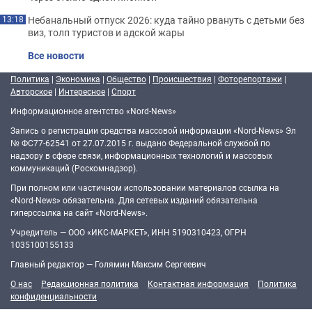
Небанальный отпуск 2026: куда тайно рвануть с детьми без
13:18
виз, толп туристов и адской жары
Все новости
Политика
|
Экономика
|
Общество
|
Происшествия
|
Фоторепортажи
|
Авторское
|
Интересное
|
Спорт
Информационное агентство «Nord-News»
Запись о регистрации средства массовой информации «Nord-News» Эл
№ ФС77-62541 от 27.07.2015 г. выдано Федеральной службой по
надзору в сфере связи, информационных технологий и массовых
коммуникаций (Роскомнадзор).
При полном или частичном использовании материалов ссылка на
«Nord-News» обязательна. Для сетевых изданий обязательна
гиперссылка на сайт «Nord-News».
Учредитель — ООО «ИКС-МАРКЕТ», ИНН 5190310423, ОГРН
1035100155133
Главный редактор — Голямин Максим Сергеевич
О нас
Редакционная политика
Контактная информация
Политика
конфиденциальности