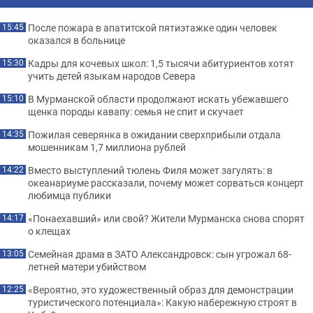
После пожара в апатитской пятиэтажке один человек
15:45
оказался в больнице
Кадры для кочевых школ: 1,5 тысячи абитуриентов хотят
15:30
учить детей языкам народов Севера
В Мурманской области продолжают искать убежавшего
15:10
щенка породы кавапу: семья не спит и скучает
Пожилая северянка в ожидании сверхприбыли отдала
14:35
мошенникам 1,7 миллиона рублей
Вместо выступлений тюлень Филя может загулять: в
14:22
океанариуме рассказали, почему может сорваться концерт
любимца публики
«Понаехавший» или свой? Жители Мурманска снова спорят
14:17
о клещах
Семейная драма в ЗАТО Александровск: сын угрожал 68-
13:05
летней матери убийством
«Вероятно, это художественный образ для демонстрации
12:25
туристического потенциала»: Какую набережную строят в