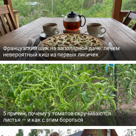
Французский шик на заполярной даче: печем
невероятный киш из первых лисичек
5 причин, почему у томатов скручиваются
листья — и как с этим бороться