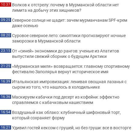
Волков к отстрелу: почему в Мурманской области нет
10:37
лимита на добычу этих хищников?
Северное солнце не щадит: зачем мурманчанам SPF-крем
09:25
даже осенью
Суровое северное лето: синоптики прогнозируют ночные
08:20
заморозки в Мурманской области
От «синей» экономики до рангов: ученые из Апатитов
23:15
выпустили свежий сборник о будущем Арктики
«Мурманская миля» возвращается: главному спортивному
21:25
фестивалю Заполярья вернут историческое имя
Итальянская импровизация: ленивая овощная лазанья с
16:39
сыром из того, что нашлось в холодильнике
Маскируем кабачки под десерт из кофейни: эффектно
16:36
справляемся с кабачковым нашествием
Воздушный как облако: клубничный шифоновый торт,
16:54
который сохраняет форму
Удивил гостей кексом с грушей, но без груши: все в восторге
16:21