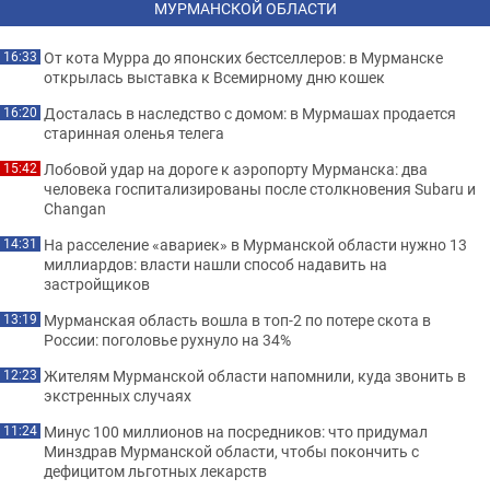
МУРМАНСКОЙ ОБЛАСТИ
От кота Мурра до японских бестселлеров: в Мурманске
16:33
открылась выставка к Всемирному дню кошек
Досталась в наследство с домом: в Мурмашах продается
16:20
старинная оленья телега
Лобовой удар на дороге к аэропорту Мурманска: два
15:42
человека госпитализированы после столкновения Subaru и
Changan
На расселение «авариек» в Мурманской области нужно 13
14:31
миллиардов: власти нашли способ надавить на
застройщиков
Мурманская область вошла в топ-2 по потере скота в
13:19
России: поголовье рухнуло на 34%
Жителям Мурманской области напомнили, куда звонить в
12:23
экстренных случаях
Минус 100 миллионов на посредников: что придумал
11:24
Минздрав Мурманской области, чтобы покончить с
дефицитом льготных лекарств