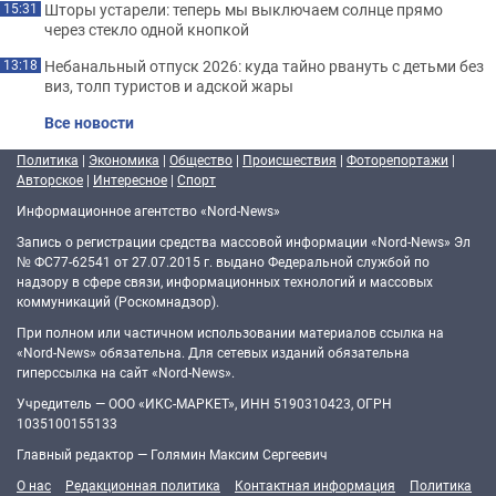
Шторы устарели: теперь мы выключаем солнце прямо
15:31
через стекло одной кнопкой
Небанальный отпуск 2026: куда тайно рвануть с детьми без
13:18
виз, толп туристов и адской жары
Все новости
Политика
|
Экономика
|
Общество
|
Происшествия
|
Фоторепортажи
|
Авторское
|
Интересное
|
Спорт
Информационное агентство «Nord-News»
Запись о регистрации средства массовой информации «Nord-News» Эл
№ ФС77-62541 от 27.07.2015 г. выдано Федеральной службой по
надзору в сфере связи, информационных технологий и массовых
коммуникаций (Роскомнадзор).
При полном или частичном использовании материалов ссылка на
«Nord-News» обязательна. Для сетевых изданий обязательна
гиперссылка на сайт «Nord-News».
Учредитель — ООО «ИКС-МАРКЕТ», ИНН 5190310423, ОГРН
1035100155133
Главный редактор — Голямин Максим Сергеевич
О нас
Редакционная политика
Контактная информация
Политика