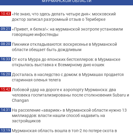
МУРМАНСКОЙ ОБЛАСТИ
«Не знаю, что здесь делать четыре дня»: московский
10:43
доктор записал разгромный отзыв о Териберке
«Привет, я белка!»: на мурманской экотропе установили
09:21
говорящие инфостенды
Пикники откладываются: воскресенье в Мурманской
08:20
области обещает быть дождливым
От кота Мурра до японских бестселлеров: в Мурманске
16:33
открылась выставка к Всемирному дню кошек
Досталась в наследство с домом: в Мурмашах продается
16:20
старинная оленья телега
Лобовой удар на дороге к аэропорту Мурманска: два
15:42
человека госпитализированы после столкновения Subaru и
Changan
На расселение «авариек» в Мурманской области нужно 13
14:31
миллиардов: власти нашли способ надавить на
застройщиков
Мурманская область вошла в топ-2 по потере скота в
13:19