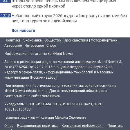
Шторы устарели: теперь мы выключаем солнце прямо
15:31
через стекло одной кнопкой
Небанальный отпуск 2026: куда тайно рвануть с детьми без
13:18
виз, толп туристов и адской жары
Все новости
Политика
|
Экономика
|
Общество
|
Происшествия
|
Фоторепортажи
|
Авторское
|
Интересное
|
Спорт
Информационное агентство «Nord-News»
Запись о регистрации средства массовой информации «Nord-News» Эл
№ ФС77-62541 от 27.07.2015 г. выдано Федеральной службой по
надзору в сфере связи, информационных технологий и массовых
коммуникаций (Роскомнадзор).
При полном или частичном использовании материалов ссылка на
«Nord-News» обязательна. Для сетевых изданий обязательна
гиперссылка на сайт «Nord-News».
Учредитель — ООО «ИКС-МАРКЕТ», ИНН 5190310423, ОГРН
1035100155133
Главный редактор — Голямин Максим Сергеевич
О нас
Редакционная политика
Контактная информация
Политика