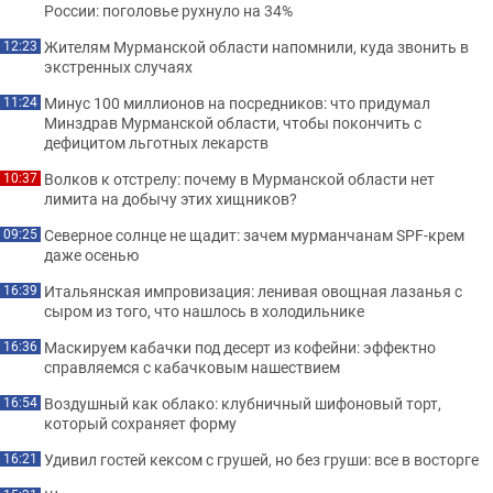
России: поголовье рухнуло на 34%
Жителям Мурманской области напомнили, куда звонить в
12:23
экстренных случаях
Минус 100 миллионов на посредников: что придумал
11:24
Минздрав Мурманской области, чтобы покончить с
дефицитом льготных лекарств
Волков к отстрелу: почему в Мурманской области нет
10:37
лимита на добычу этих хищников?
Северное солнце не щадит: зачем мурманчанам SPF-крем
09:25
даже осенью
Итальянская импровизация: ленивая овощная лазанья с
16:39
сыром из того, что нашлось в холодильнике
Маскируем кабачки под десерт из кофейни: эффектно
16:36
справляемся с кабачковым нашествием
Воздушный как облако: клубничный шифоновый торт,
16:54
который сохраняет форму
Удивил гостей кексом с грушей, но без груши: все в восторге
16:21