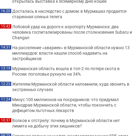
открылась выставка к Всемирному дню кошек
Досталась в наследство с домом: в Мурмашах продается
16:20
старинная оленья телега
Лобовой удар на дороге к аэропорту Мурманска: два
15:42
человека госпитализированы после столкновения Subaru и
Changan
На расселение «авариек» в Мурманской области нужно 13
14:31
миллиардов: власти нашли способ надавить на
застройщиков
Мурманская область вошла в топ-2 по потере скота в
13:19
России: поголовье рухнуло на 34%
Жителям Мурманской области напомнили, куда звонить в
12:23
экстренных случаях
Минус 100 миллионов на посредников: что придумал
11:24
Минздрав Мурманской области, чтобы покончить с
дефицитом льготных лекарств
Волков к отстрелу: почему в Мурманской области нет
10:37
лимита на добычу этих хищников?
Северное солнце не щадит: зачем мурманчанам SPF-крем
09:25