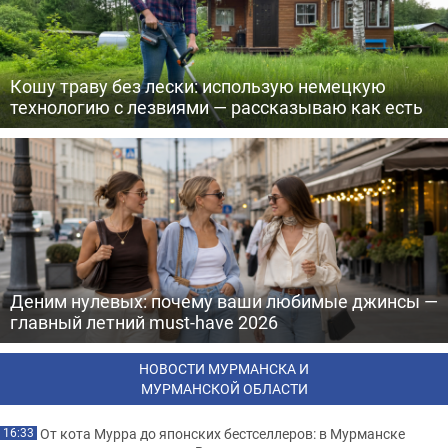
Кошу траву без лески: использую немецкую
технологию с лезвиями — рассказываю как есть
Деним нулевых: почему ваши любимые джинсы —
главный летний must-have 2026
НОВОСТИ МУРМАНСКА И
МУРМАНСКОЙ ОБЛАСТИ
От кота Мурра до японских бестселлеров: в Мурманске
16:33