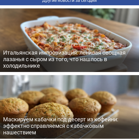
Другие новости за сегодня
Итальянская импровизация: ленивая овощная
лазанья с сыром из того, что нашлось в
холодильнике
Маскируем кабачки под десерт из кофейни:
эффектно справляемся с кабачковым
нашествием