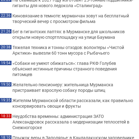
гиганты для нового ледокола «Сталинград»
Киновязание в темноте: мурманчан зовут на бесплатный
22:36
творческий вечер с просмотром фильма
Бег в гигантских лаптях: в Мурманске для школьников
21:26
открыли новую спортплощадку на улице Баумана
Тяжелая техника и тонны отходов: волонтеры «Чистой
20:38
Арктики» вывезли 60 тонн мусора с Рыбачьего
«Собаки не умеют обижаться»: глава РКФ Голубев
19:54
объяснил истинные причины странного поведения
питомцев
Желательно пенсионеру: жительница Мурманска
19:50
пристраивает взрослую собаку породы шпиц
Жителям Мурманской области рассказали, как правильно
19:35
консервировать овощи и фрукты
Неудобства временны: администрация ЗАТО
18:33
Александровск рассказала о модернизации теплосетей в
Снежногорске
Прыжок веры в Заполярье: в Кандалакшском заповеднике
18:10