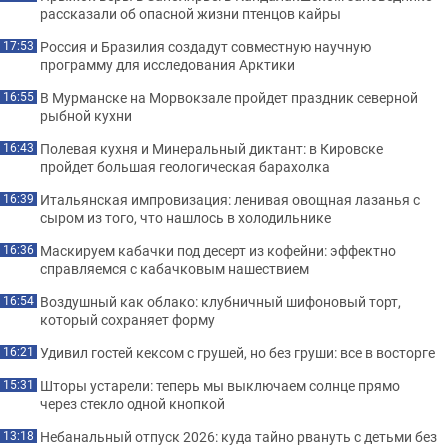
рассказали об опасной жизни птенцов кайры
Россия и Бразилия создадут совместную научную
17:53
программу для исследования Арктики
В Мурманске на Морвокзале пройдет праздник северной
16:55
рыбной кухни
Полевая кухня и Минеральный диктант: в Кировске
16:43
пройдет большая геологическая барахолка
Итальянская импровизация: ленивая овощная лазанья с
16:39
сыром из того, что нашлось в холодильнике
Маскируем кабачки под десерт из кофейни: эффектно
16:36
справляемся с кабачковым нашествием
Воздушный как облако: клубничный шифоновый торт,
16:54
который сохраняет форму
Удивил гостей кексом с грушей, но без груши: все в восторге
16:21
Шторы устарели: теперь мы выключаем солнце прямо
15:31
через стекло одной кнопкой
Небанальный отпуск 2026: куда тайно рвануть с детьми без
13:18