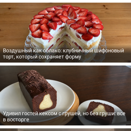
Воздушный как облако: клубничный шифоновый
торт, который сохраняет форму
Удивил гостей кексом с грушей, но без груши: все
в восторге