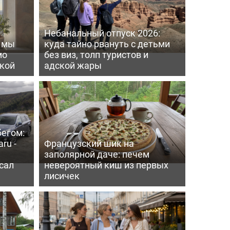
Небанальный отпуск 2026:
ь мы
куда тайно рвануть с детьми
мо
без виз, толп туристов и
пкой
адской жары
бегом:
ru -
Французский шик на
заполярной даче: печем
сал
невероятный киш из первых
лисичек