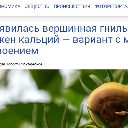
ОНОМИКА
ОБЩЕСТВО
ПРОИСШЕСТВИЯ
ФОТОРЕПОРТ
явилась вершинная гниль
жен кальций — вариант с
воением
0:09
Новости
/
Интересное