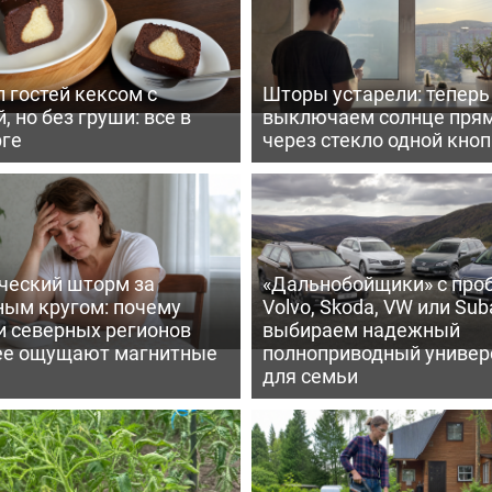
 гостей кексом с
Шторы устарели: тепер
, но без груши: все в
выключаем солнце пря
рге
через стекло одной кно
ческий шторм за
«Дальнобойщики» с про
ным кругом: почему
Volvo, Skoda, VW или Suba
и северных регионов
выбираем надежный
ее ощущают магнитные
полноприводный универ
для семьи