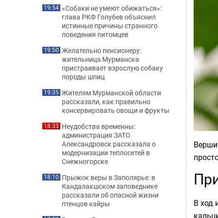
«Собаки не умеют обижаться»:
19:54
глава РКФ Голубев объяснил
истинные причины странного
поведения питомцев
Желательно пенсионеру:
19:50
жительница Мурманска
пристраивает взрослую собаку
породы шпиц
Жителям Мурманской области
19:35
рассказали, как правильно
консервировать овощи и фрукты
Неудобства временны:
18:33
администрация ЗАТО
Вершин
Александровск рассказала о
модернизации теплосетей в
просто
Снежногорске
При
Прыжок веры в Заполярье: в
18:10
Кандалакшском заповеднике
рассказали об опасной жизни
В ход 
птенцов кайры
кальци