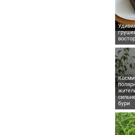
Удивил
грушей
восто
Косми
поляр
жител
сильн
бури