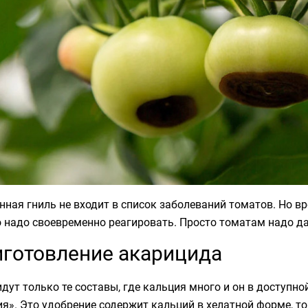
ная гниль не входит в список заболеваний томатов. Но вр
 надо своевременно реагировать. Просто томатам надо да
готовление акарицида
идут только те составы, где кальция много и он в доступн
я». Это удобрение содержит кальций в хелатной форме, т