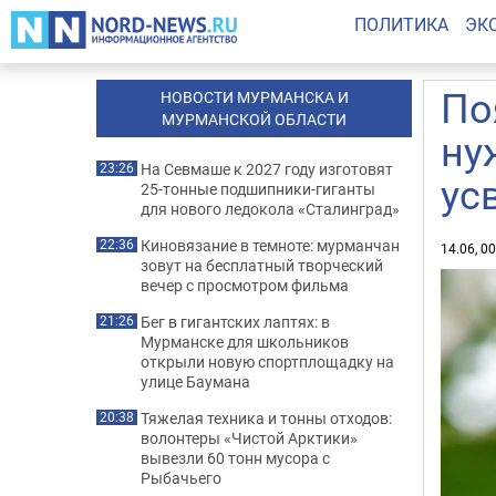
ПОЛИТИКА
ЭК
По
НОВОСТИ МУРМАНСКА И
МУРМАНСКОЙ ОБЛАСТИ
ну
На Севмаше к 2027 году изготовят
23:26
ус
25-тонные подшипники-гиганты
для нового ледокола «Сталинград»
Киновязание в темноте: мурманчан
22:36
14.06, 0
зовут на бесплатный творческий
вечер с просмотром фильма
Бег в гигантских лаптях: в
21:26
Мурманске для школьников
открыли новую спортплощадку на
улице Баумана
Тяжелая техника и тонны отходов:
20:38
волонтеры «Чистой Арктики»
вывезли 60 тонн мусора с
Рыбачьего