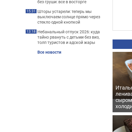
без груши: все в восторге
Шторы устарели: теперь мы
15:31
выключаем солнце прямо через
стекло одной кнопкой
Небанальный отпуск 2026: куда
13:18
тайно рвануть с детьми без виз,
толп туристов и адской жары
Все новости
Италь
ленив
сыром 
холод