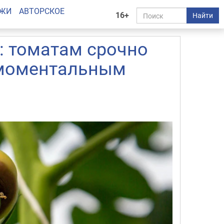
АЖИ
АВТОРСКОЕ
16+
Найти
: томатам срочно
 моментальным