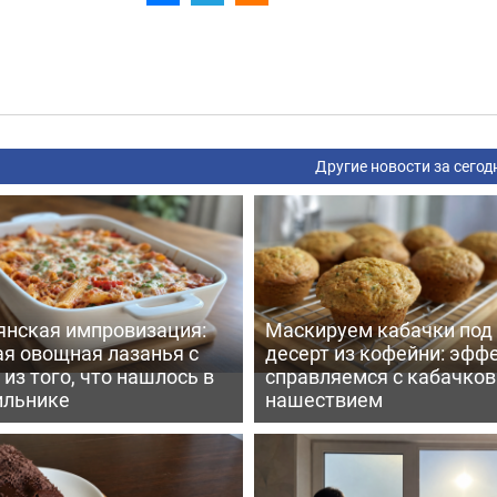
Другие новости за сегод
янская импровизация:
Маскируем кабачки под
ая овощная лазанья с
десерт из кофейни: эфф
из того, что нашлось в
справляемся с кабачко
ильнике
нашествием