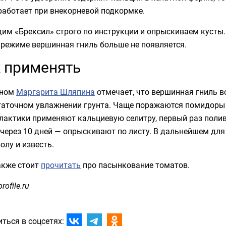
работает при внекорневой подкормке.
им «Брексил» строго по инструкции и опрыскиваем кусты
 режиме вершинная гниль больше не появляется.
 применять
оном
Маргарита Шляпина
отмечает, что вершинная гниль в
таточном увлажнении грунта. Чаще поражаются помидоры 
лактики применяют кальциевую селитру, первый раз полив
 через 10 дней — опрыскивают по листу. В дальнейшем дл
золу и известь.
акже стоит
прочитать
про пасынкование томатов.
rofile.ru
ться в соцсетях: