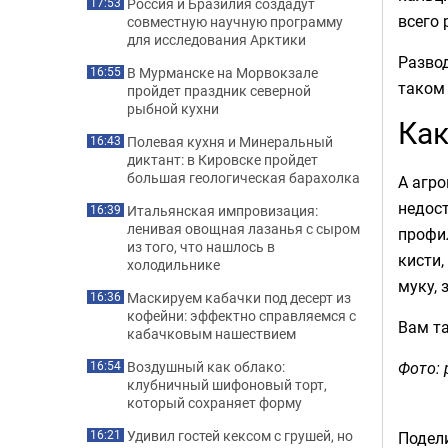
Россия и Бразилия создадут
17:53
всего 
совместную научную программу
для исследования Арктики
Развод
В Мурманске на Морвокзале
16:55
таком
пройдет праздник северной
рыбной кухни
Как
Полевая кухня и Минеральный
16:43
диктант: в Кировске пройдет
большая геологическая барахолка
А агр
недос
Итальянская импровизация:
16:39
ленивая овощная лазанья с сыром
профи
из того, что нашлось в
кисти,
холодильнике
муку, 
Маскируем кабачки под десерт из
16:36
кофейни: эффектно справляемся с
Вам т
кабачковым нашествием
Фото: p
Воздушный как облако:
16:54
клубничный шифоновый торт,
который сохраняет форму
Удивил гостей кексом с грушей, но
Подели
16:21