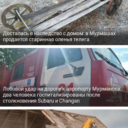
Досталась в наследство с домом: в Мурмашах
продается старинная оленья телега
Лобовой удар на дороге к аэропорту Мурманска:
два человека госпитализированы после
столкновения Subaru и Changan