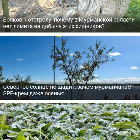
Волков к отстрелу: почему в Мурманской области
нет лимита на добычу этих хищников?
Северное солнце не щадит: зачем мурманчанам
SPF-крем даже осенью