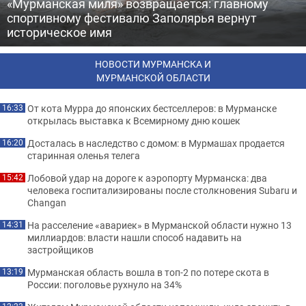
«Мурманская миля» возвращается: главному
спортивному фестивалю Заполярья вернут
историческое имя
НОВОСТИ МУРМАНСКА И
МУРМАНСКОЙ ОБЛАСТИ
От кота Мурра до японских бестселлеров: в Мурманске
16:33
открылась выставка к Всемирному дню кошек
Досталась в наследство с домом: в Мурмашах продается
16:20
старинная оленья телега
Лобовой удар на дороге к аэропорту Мурманска: два
15:42
человека госпитализированы после столкновения Subaru и
Changan
На расселение «авариек» в Мурманской области нужно 13
14:31
миллиардов: власти нашли способ надавить на
застройщиков
Мурманская область вошла в топ-2 по потере скота в
13:19
России: поголовье рухнуло на 34%