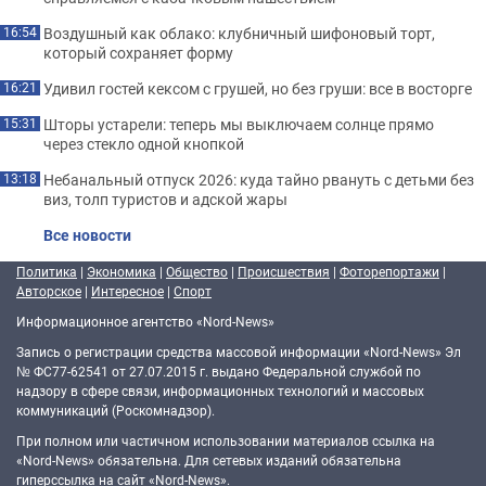
Воздушный как облако: клубничный шифоновый торт,
16:54
который сохраняет форму
Удивил гостей кексом с грушей, но без груши: все в восторге
16:21
Шторы устарели: теперь мы выключаем солнце прямо
15:31
через стекло одной кнопкой
Небанальный отпуск 2026: куда тайно рвануть с детьми без
13:18
виз, толп туристов и адской жары
Все новости
Политика
|
Экономика
|
Общество
|
Происшествия
|
Фоторепортажи
|
Авторское
|
Интересное
|
Спорт
Информационное агентство «Nord-News»
Запись о регистрации средства массовой информации «Nord-News» Эл
№ ФС77-62541 от 27.07.2015 г. выдано Федеральной службой по
надзору в сфере связи, информационных технологий и массовых
коммуникаций (Роскомнадзор).
При полном или частичном использовании материалов ссылка на
«Nord-News» обязательна. Для сетевых изданий обязательна
гиперссылка на сайт «Nord-News».