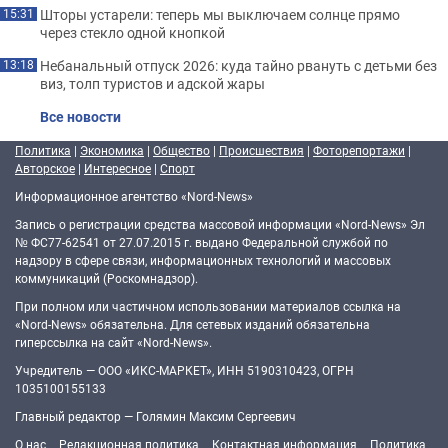
Шторы устарели: теперь мы выключаем солнце прямо
15:31
через стекло одной кнопкой
Небанальный отпуск 2026: куда тайно рвануть с детьми без
13:18
виз, толп туристов и адской жары
Все новости
Политика
|
Экономика
|
Общество
|
Происшествия
|
Фоторепортажи
|
Авторское
|
Интересное
|
Спорт
Информационное агентство «Nord-News»
Запись о регистрации средства массовой информации «Nord-News» Эл
№ ФС77-62541 от 27.07.2015 г. выдано Федеральной службой по
надзору в сфере связи, информационных технологий и массовых
коммуникаций (Роскомнадзор).
При полном или частичном использовании материалов ссылка на
«Nord-News» обязательна. Для сетевых изданий обязательна
гиперссылка на сайт «Nord-News».
Учредитель — ООО «ИКС-МАРКЕТ», ИНН 5190310423, ОГРН
1035100155133
Главный редактор — Голямин Максим Сергеевич
О нас
Редакционная политика
Контактная информация
Политика