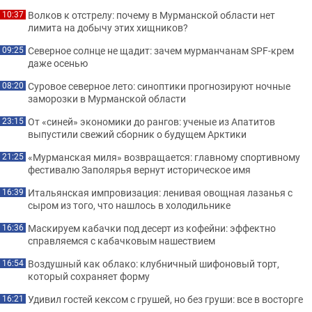
Волков к отстрелу: почему в Мурманской области нет
10:37
лимита на добычу этих хищников?
Северное солнце не щадит: зачем мурманчанам SPF-крем
09:25
даже осенью
Суровое северное лето: синоптики прогнозируют ночные
08:20
заморозки в Мурманской области
От «синей» экономики до рангов: ученые из Апатитов
23:15
выпустили свежий сборник о будущем Арктики
«Мурманская миля» возвращается: главному спортивному
21:25
фестивалю Заполярья вернут историческое имя
Итальянская импровизация: ленивая овощная лазанья с
16:39
сыром из того, что нашлось в холодильнике
Маскируем кабачки под десерт из кофейни: эффектно
16:36
справляемся с кабачковым нашествием
Воздушный как облако: клубничный шифоновый торт,
16:54
который сохраняет форму
Удивил гостей кексом с грушей, но без груши: все в восторге
16:21