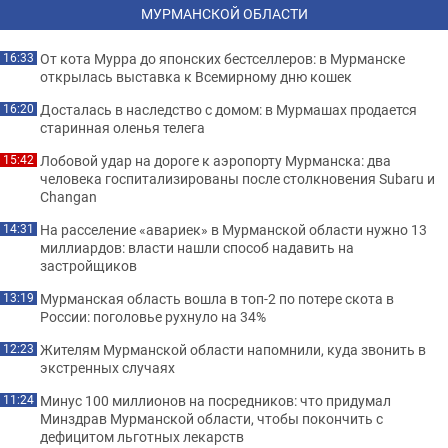
МУРМАНСКОЙ ОБЛАСТИ
От кота Мурра до японских бестселлеров: в Мурманске
16:33
открылась выставка к Всемирному дню кошек
Досталась в наследство с домом: в Мурмашах продается
16:20
старинная оленья телега
Лобовой удар на дороге к аэропорту Мурманска: два
15:42
человека госпитализированы после столкновения Subaru и
Changan
На расселение «авариек» в Мурманской области нужно 13
14:31
миллиардов: власти нашли способ надавить на
застройщиков
Мурманская область вошла в топ-2 по потере скота в
13:19
России: поголовье рухнуло на 34%
Жителям Мурманской области напомнили, куда звонить в
12:23
экстренных случаях
Минус 100 миллионов на посредников: что придумал
11:24
Минздрав Мурманской области, чтобы покончить с
дефицитом льготных лекарств