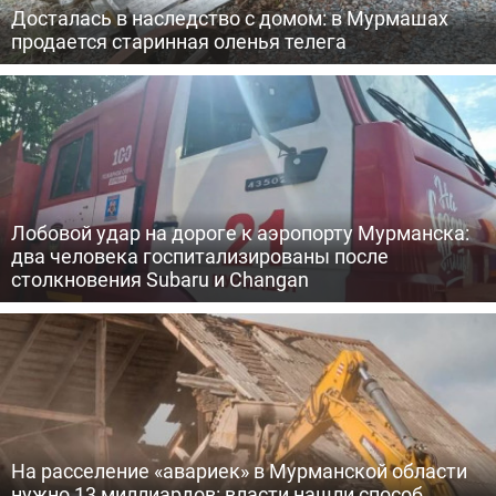
Досталась в наследство с домом: в Мурмашах
продается старинная оленья телега
Лобовой удар на дороге к аэропорту Мурманска:
два человека госпитализированы после
столкновения Subaru и Changan
На расселение «авариек» в Мурманской области
нужно 13 миллиардов: власти нашли способ