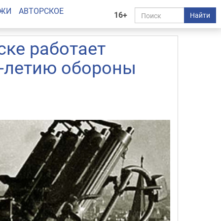
АЖИ
АВТОРСКОЕ
16+
Найти
ске работает
5-летию обороны