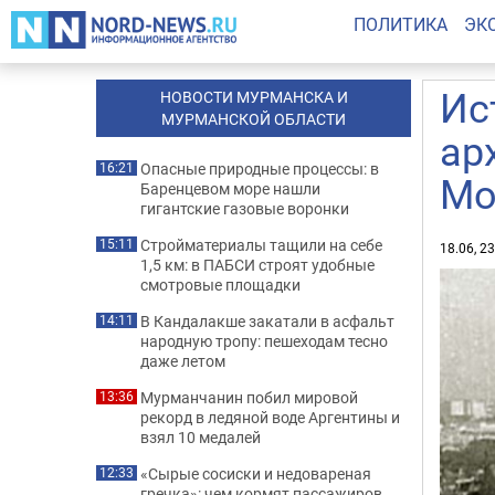
ПОЛИТИКА
ЭК
Ис
НОВОСТИ МУРМАНСКА И
МУРМАНСКОЙ ОБЛАСТИ
ар
Опасные природные процессы: в
16:21
Мо
Баренцевом море нашли
гигантские газовые воронки
Стройматериалы тащили на себе
15:11
18.06, 2
1,5 км: в ПАБСИ строят удобные
смотровые площадки
В Кандалакше закатали в асфальт
14:11
народную тропу: пешеходам тесно
даже летом
Мурманчанин побил мировой
13:36
рекорд в ледяной воде Аргентины и
взял 10 медалей
«Сырые сосиски и недовареная
12:33
гречка»: чем кормят пассажиров