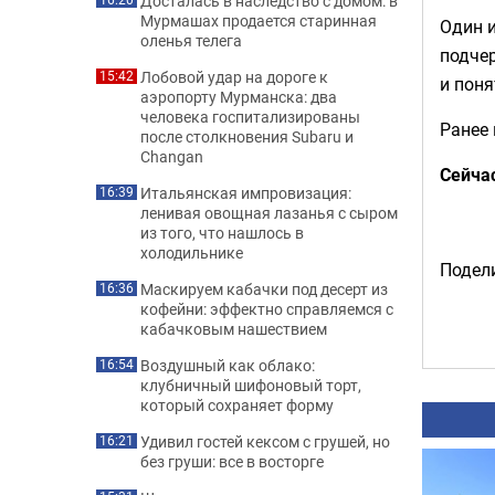
Досталась в наследство с домом: в
Мурмашах продается старинная
Один и
оленья телега
подчер
Лобовой удар на дороге к
15:42
и поня
аэропорту Мурманска: два
человека госпитализированы
Ранее
после столкновения Subaru и
Changan
Сейча
Итальянская импровизация:
16:39
ленивая овощная лазанья с сыром
из того, что нашлось в
холодильнике
Подели
Маскируем кабачки под десерт из
16:36
кофейни: эффектно справляемся с
кабачковым нашествием
Воздушный как облако:
16:54
клубничный шифоновый торт,
который сохраняет форму
Удивил гостей кексом с грушей, но
16:21
без груши: все в восторге