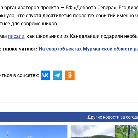
з организаторов проекта — БФ «Доброта Севера». Его дир
кнула, что спустя десятилетия после тех событий именно
тнее для современников.
 мы
писали
, как школьники из Кандалакши подарили необ
с также читают:
На спортобъектах Мурманской области р
ться в соцсетях:
Другие новости за сегод