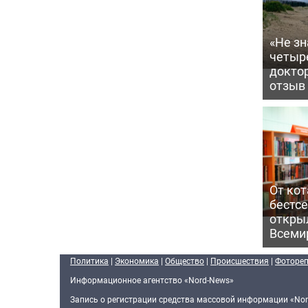
«Не зн
четыр
докто
отзыв
От кот
бестс
откры
Всеми
Политика
|
Экономика
|
Общество
|
Происшествия
|
Фоторе
Информационное агентство «Nord-News»
Запись о регистрации средства массовой информации «Nor