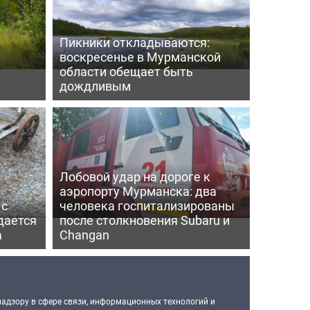
Пикники откладываются:
воскресенье в Мурманской
области обещает быть
дождливым
Лобовой удар на дороге к
аэропорту Мурманска: два
 с
человека госпитализированы
дается
после столкновения Subaru и
а
Changan
надзору в сфере связи, информационных технологий и