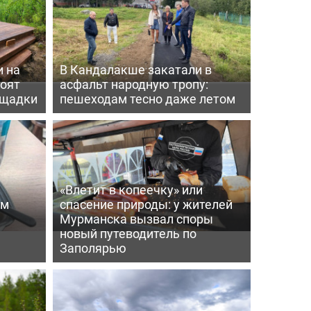
 на
В Кандалакше закатали в
роят
асфальт народную тропу:
ощадки
пешеходам тесно даже летом
«Влетит в копеечку» или
ем
спасение природы: у жителей
Мурманска вызвал споры
новый путеводитель по
Заполярью