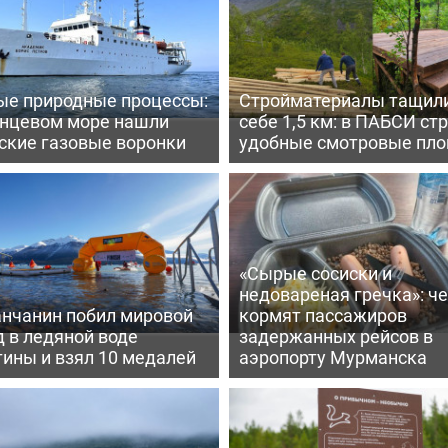
ые природные процессы:
Стройматериалы тащили
енцевом море нашли
себе 1,5 км: в ПАБСИ ст
ские газовые воронки
удобные смотровые пл
«Сырые сосиски и
недовареная гречка»: ч
нчанин побил мировой
кормят пассажиров
 в ледяной воде
задержанных рейсов в
ины и взял 10 медалей
аэропорту Мурманска