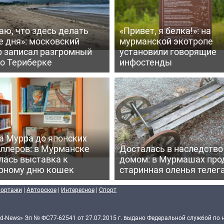
аю, что здесь делать
«Привет, я белка!»: на
е дня»: московский
мурманской экотропе
р записал разгромный
установили говорящие
 о Териберке
инфостенды
а Мурра до японских
еллеров: в Мурманске
Досталась в наследство
лась выставка к
домом: в Мурмашах про
рному дню кошек
старинная оленья телег
портажи
|
Авторское
|
Интересное
|
Спорт
d-News» Эл № ФС77-62541 от 27.07.2015 г. выдано Федеральной службой по 