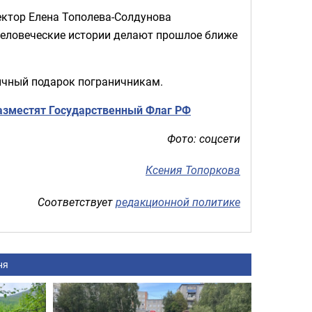
ектор Елена Тополева-Солдунова
 человеческие истории делают прошлое ближе
ычный подарок пограничникам.
азместят Государственный Флаг РФ
Фото: соцсети
Ксения Топоркова
Соответствует
редакционной политике
ня