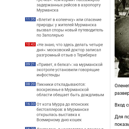
задержанных рейсов в аэропорту
Мурманска
«Влетит в копеечку» или спасение
11:35
природы: у жителей Мурманска
вызвал споры новый путеводитель
по Заполярью
«Не знаю, что здесь делать четыре
10:43
дня»: московский доктор записал
разгромный отзыв о Териберке
«Привет, я белка!»: на мурманской
09:21
экотропе установили говорящие
инфостенды
Пикники откладываются:
08:20
Олене
воскресенье в Мурманской
развер
области обещает быть дождливым
От кота Мурра до японских
Вход с
16:33
бестселлеров: в Мурманске
открылась выставка к
Для п
Всемирному дню кошек
показы
16:20