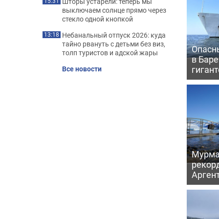
Шторы устарели: теперь мы
15:31
выключаем солнце прямо через
стекло одной кнопкой
Небанальный отпуск 2026: куда
13:18
тайно рвануть с детьми без виз,
Опасн
толп туристов и адской жары
в Бар
гигант
Все новости
Мурма
рекорд
Аргент