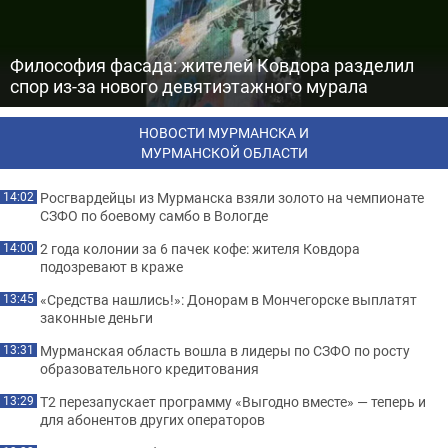
Философия фасада: жителей Ковдора разделил
спор из-за нового девятиэтажного мурала
НОВОСТИ МУРМАНСКА И
МУРМАНСКОЙ ОБЛАСТИ
Росгвардейцы из Мурманска взяли золото на чемпионате
14:02
СЗФО по боевому самбо в Вологде
2 года колонии за 6 пачек кофе: жителя Ковдора
14:00
подозревают в краже
«Средства нашлись!»: Донорам в Мончегорске выплатят
13:45
законные деньги
Мурманская область вошла в лидеры по СЗФО по росту
13:31
образовательного кредитования
Т2 перезапускает программу «Выгодно вместе» — теперь и
13:29
для абонентов других операторов