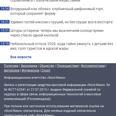
справляемся с кабачковым нашествием
Воздушный как облако: клубничный шифоновый торт,
16:54
который сохраняет форму
Удивил гостей кексом с грушей, но без груши: все в восторге
16:21
Шторы устарели: теперь мы выключаем солнце прямо
15:31
через стекло одной кнопкой
Небанальный отпуск 2026: куда тайно рвануть с детьми без
13:18
виз, толп туристов и адской жары
Все новости
Политика
|
Экономика
|
Общество
|
Происшествия
|
Фоторепортажи
|
Авторское
|
Интересное
|
Спорт
Информационное агентство «Nord-News»
Запись о регистрации средства массовой информации «Nord-News» Эл
№ ФС77-62541 от 27.07.2015 г. выдано Федеральной службой по
надзору в сфере связи, информационных технологий и массовых
коммуникаций (Роскомнадзор).
При полном или частичном использовании материалов ссылка на
«Nord-News» обязательна. Для сетевых изданий обязательна
гиперссылка на сайт «Nord-News».