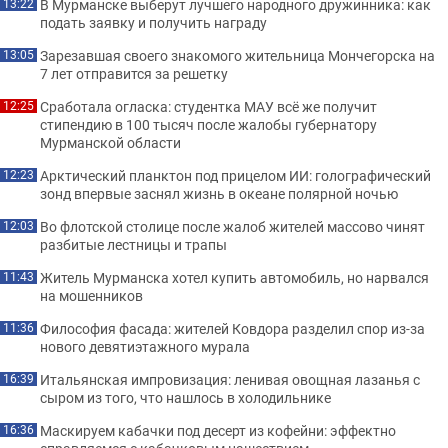
В Мурманске выберут лучшего народного дружинника: как
13:22
подать заявку и получить награду
Зарезавшая своего знакомого жительница Мончегорска на
13:05
7 лет отправится за решетку
Сработала огласка: студентка МАУ всё же получит
12:25
стипендию в 100 тысяч после жалобы губернатору
Мурманской области
Арктический планктон под прицелом ИИ: голографический
12:23
зонд впервые заснял жизнь в океане полярной ночью
Во флотской столице после жалоб жителей массово чинят
12:03
разбитые лестницы и трапы
Житель Мурманска хотел купить автомобиль, но нарвался
11:43
на мошенников
Философия фасада: жителей Ковдора разделил спор из-за
11:36
нового девятиэтажного мурала
Итальянская импровизация: ленивая овощная лазанья с
16:39
сыром из того, что нашлось в холодильнике
Маскируем кабачки под десерт из кофейни: эффектно
16:36