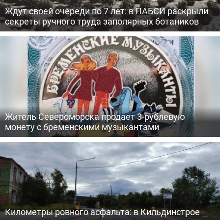
Ждут своей очереди по 7 лет: в ПАБСИ раскрыли
секреты ручного труда заполярных ботаников
Житель Североморска продает 3-рублевую
монету с бременскими музыкантами
Километры ровного асфальта: в Кильдинстрое