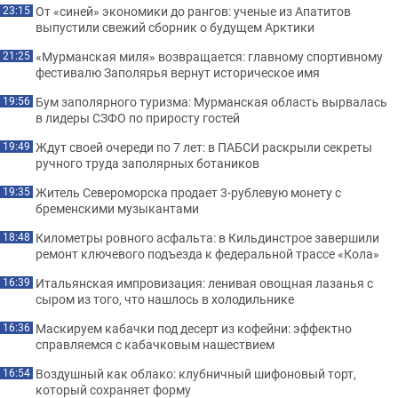
От «синей» экономики до рангов: ученые из Апатитов
23:15
выпустили свежий сборник о будущем Арктики
«Мурманская миля» возвращается: главному спортивному
21:25
фестивалю Заполярья вернут историческое имя
Бум заполярного туризма: Мурманская область вырвалась
19:56
в лидеры СЗФО по приросту гостей
Ждут своей очереди по 7 лет: в ПАБСИ раскрыли секреты
19:49
ручного труда заполярных ботаников
Житель Североморска продает 3-рублевую монету с
19:35
бременскими музыкантами
Километры ровного асфальта: в Кильдинстрое завершили
18:48
ремонт ключевого подъезда к федеральной трассе «Кола»
Итальянская импровизация: ленивая овощная лазанья с
16:39
сыром из того, что нашлось в холодильнике
Маскируем кабачки под десерт из кофейни: эффектно
16:36
справляемся с кабачковым нашествием
Воздушный как облако: клубничный шифоновый торт,
16:54
который сохраняет форму