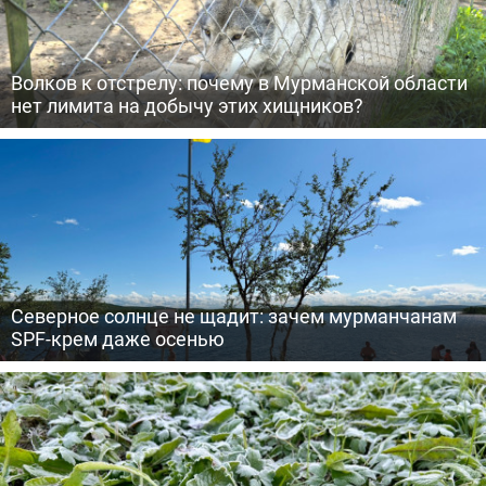
Волков к отстрелу: почему в Мурманской области
нет лимита на добычу этих хищников?
Северное солнце не щадит: зачем мурманчанам
SPF-крем даже осенью