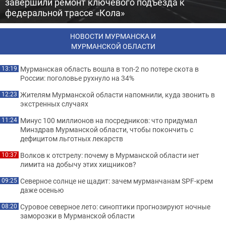
завершили ремонт ключевого подъезда к
федеральной трассе «Кола»
НОВОСТИ МУРМАНСКА И
МУРМАНСКОЙ ОБЛАСТИ
Мурманская область вошла в топ-2 по потере скота в
13:19
России: поголовье рухнуло на 34%
Жителям Мурманской области напомнили, куда звонить в
12:23
экстренных случаях
Минус 100 миллионов на посредников: что придумал
11:24
Минздрав Мурманской области, чтобы покончить с
дефицитом льготных лекарств
Волков к отстрелу: почему в Мурманской области нет
10:37
лимита на добычу этих хищников?
Северное солнце не щадит: зачем мурманчанам SPF-крем
09:25
даже осенью
Суровое северное лето: синоптики прогнозируют ночные
08:20
заморозки в Мурманской области