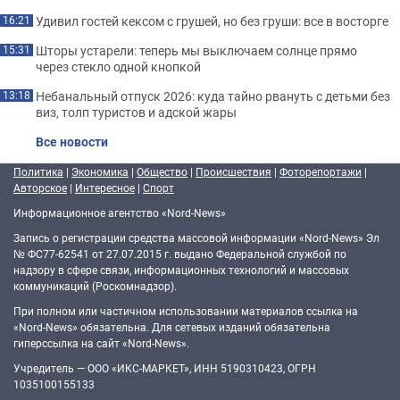
Удивил гостей кексом с грушей, но без груши: все в восторге
16:21
Шторы устарели: теперь мы выключаем солнце прямо
15:31
через стекло одной кнопкой
Небанальный отпуск 2026: куда тайно рвануть с детьми без
13:18
виз, толп туристов и адской жары
Все новости
Политика
|
Экономика
|
Общество
|
Происшествия
|
Фоторепортажи
|
Авторское
|
Интересное
|
Спорт
Информационное агентство «Nord-News»
Запись о регистрации средства массовой информации «Nord-News» Эл
№ ФС77-62541 от 27.07.2015 г. выдано Федеральной службой по
надзору в сфере связи, информационных технологий и массовых
коммуникаций (Роскомнадзор).
При полном или частичном использовании материалов ссылка на
«Nord-News» обязательна. Для сетевых изданий обязательна
гиперссылка на сайт «Nord-News».
Учредитель — ООО «ИКС-МАРКЕТ», ИНН 5190310423, ОГРН
1035100155133