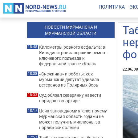
ПОЛИТИКА
ЭК
Та
НОВОСТИ МУРМАНСКА И
МУРМАНСКОЙ ОБЛАСТИ
не
Километры ровного асфальта: в
18:48
фо
Кильдинстрое завершили ремонт
ключевого подъезда к
федеральной трассе «Кола»
22.06, 0
«Снежинка» и роботы: как
18:38
мурманский депутат удивила
ветеранов из Полярных Зорь
Суд обязал северянку навести
18:33
порядок в квартире
Цена заповедному ягелю: почему
18:17
Мурманская область годами не
может получить миллионы за
норвежских оленей
Трубы задержались на Урале: в
17:57