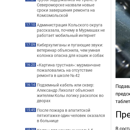
Североморске назвали новые
сроки завершения ремонта на
Комсомольской
Администрация Кольского округа
17:10
рассказала, почему в Мурмашах не
работает мобильный интернет
Киберхулиганы и пугающие звуки:
17:09
ветеринар объяснила, чем умная
колонка опасна для кошек и собак
«Картина грустная»: мурманчане
16:20
пожаловались на отсутствие
ремонта в школе № 42
Подземный кабель или сквер:
16:14
Подав
Александр Лихолат объяснил
предск
жителям Колы логику раскопок во
дворах
таблет
После пожара в апатитской
15:45
Пре
пятиэтажке один человек оказался
в больнице
В сост
15:30