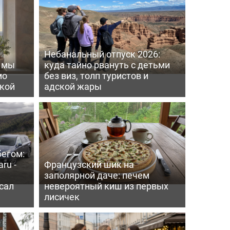
Небанальный отпуск 2026:
ь мы
куда тайно рвануть с детьми
мо
без виз, толп туристов и
пкой
адской жары
бегом:
ru -
Французский шик на
заполярной даче: печем
сал
невероятный киш из первых
лисичек