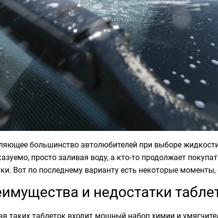
ляющее большинство автолюбителей при выборе жидкости
азуемо, просто заливая воду, а кто-то продолжает покуп
ки. Вот по последнему варианту есть некоторые моменты, 
имущества и недостатки табле
ав таких таблеток входит мощный набор химии и умягчител