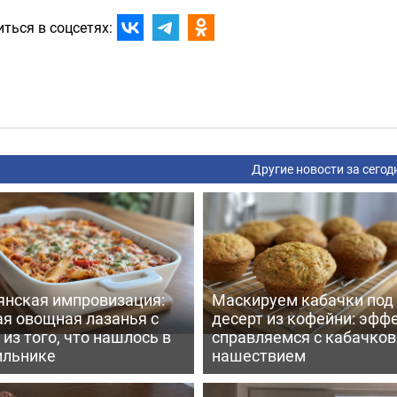
ться в соцсетях:
Другие новости за сегод
янская импровизация:
Маскируем кабачки под
ая овощная лазанья с
десерт из кофейни: эфф
из того, что нашлось в
справляемся с кабачко
ильнике
нашествием