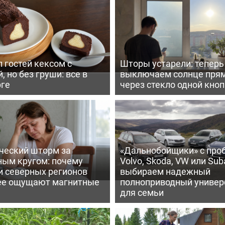
 гостей кексом с
Шторы устарели: тепер
, но без груши: все в
выключаем солнце пря
рге
через стекло одной кно
ческий шторм за
«Дальнобойщики» с про
ным кругом: почему
Volvo, Skoda, VW или Suba
и северных регионов
выбираем надежный
ее ощущают магнитные
полноприводный универ
для семьи