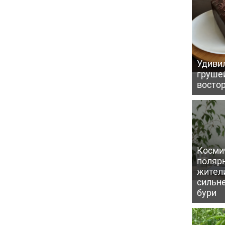
Удивил
грушей
восто
Косми
поляр
жител
сильн
бури