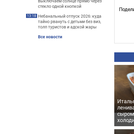
выключаем солнце прямо через
стекло одной кнопкой
Подели
Небанальный отпуск 2026: куда
13:18
тайно рвануть с детьми без виз,
толп туристов и адской жары
Все новости
Италь
ленив
сыром 
холод