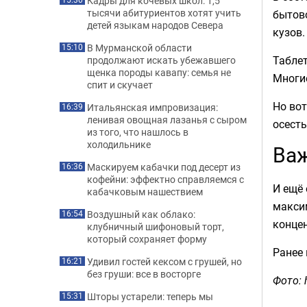
Кадры для кочевых школ: 1,5
тысячи абитуриентов хотят учить
бытово
детей языкам народов Севера
кузов.
В Мурманской области
15:10
Таблет
продолжают искать убежавшего
щенка породы кавапу: семья не
Многи
спит и скучает
Но вот
Итальянская импровизация:
16:39
ленивая овощная лазанья с сыром
осесть
из того, что нашлось в
холодильнике
Важ
Маскируем кабачки под десерт из
16:36
кофейни: эффектно справляемся с
И ещё
кабачковым нашествием
макси
Воздушный как облако:
16:54
концен
клубничный шифоновый торт,
который сохраняет форму
Ранее
Удивил гостей кексом с грушей, но
16:21
без груши: все в восторге
Фото: 
Шторы устарели: теперь мы
15:31