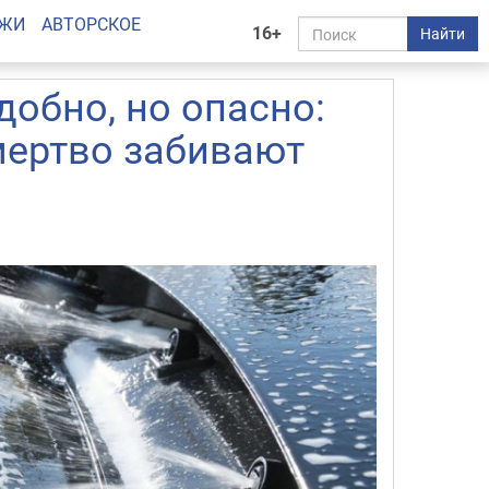
АЖИ
АВТОРСКОЕ
16+
Найти
добно, но опасно:
мертво забивают