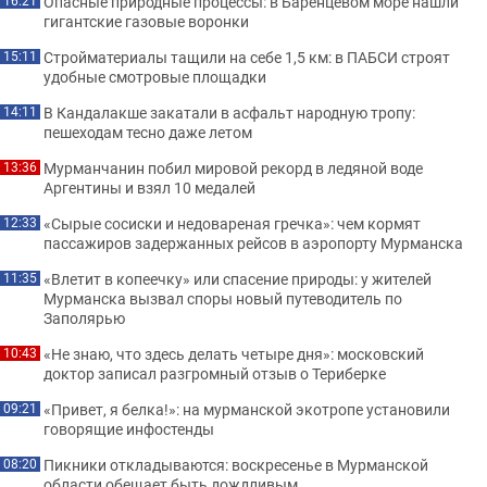
Опасные природные процессы: в Баренцевом море нашли
16:21
гигантские газовые воронки
Стройматериалы тащили на себе 1,5 км: в ПАБСИ строят
15:11
удобные смотровые площадки
В Кандалакше закатали в асфальт народную тропу:
14:11
пешеходам тесно даже летом
Мурманчанин побил мировой рекорд в ледяной воде
13:36
Аргентины и взял 10 медалей
«Сырые сосиски и недовареная гречка»: чем кормят
12:33
пассажиров задержанных рейсов в аэропорту Мурманска
«Влетит в копеечку» или спасение природы: у жителей
11:35
Мурманска вызвал споры новый путеводитель по
Заполярью
«Не знаю, что здесь делать четыре дня»: московский
10:43
доктор записал разгромный отзыв о Териберке
«Привет, я белка!»: на мурманской экотропе установили
09:21
говорящие инфостенды
Пикники откладываются: воскресенье в Мурманской
08:20
области обещает быть дождливым