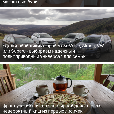
магнитные бури
«Дальнобойщики» с пробегом: Volvo, Skoda, VW
или Subaru - выбираем надежный
полноприводный универсал для семьи
Французский шик на заполярной даче: печем
невероятный киш из первых лисичек