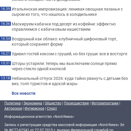
Итальянская импровизация: ленивая овощная лазанья с
16:39
сыром из того, что нашлось в холодильнике
Маскируем кабачки под десерт из кофейни: эффектно
16:36
справляемся с кабачковым нашествием
Воздушный как облако: клубничный шифоновый торт,
16:54
который сохраняет форму
Удивил гостей кексом с грушей, но без груши: все в восторге
16:21
Шторы устарели: теперь мы выключаем солнце прямо
15:31
через стекло одной кнопкой
Небанальный отпуск 2026: куда тайно рвануть с детьми без
13:18
виз, толп туристов и адской жары
Все новости
Политика
|
Экономика
|
Общество
|
Происшествия
|
Фоторепортажи
|
Авторское
|
Интересное
|
Спорт
Информационное агентство «Nord-News»
Запись о регистрации средства массовой информации «Nord-News» Эл
№ ФС77-62541 от 27.07.2015 г. выдано Федеральной службой по