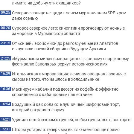
лимита на добычу этих хищников?
Северное солнце не щадит: зачем мурманчанам SPF-крем
09:25
даже осенью
Суровое северное лето: синоптики прогнозируют ночные
08:20
заморозки в Мурманской области
От «синей» экономики до рангов: ученые из Апатитов
23:15
выпустили свежий сборник о будущем Арктики
«Мурманская миля» возвращается: главному спортивному
21:25
фестивалю Заполярья вернут историческое имя
Итальянская импровизация: ленивая овощная лазанья с
16:39
сыром из того, что нашлось в холодильнике
Маскируем кабачки под десерт из кофейни: эффектно
16:36
справляемся с кабачковым нашествием
Воздушный как облако: клубничный шифоновый торт,
16:54
который сохраняет форму
Удивил гостей кексом с грушей, но без груши: все в восторге
16:21
Шторы устарели: теперь мы выключаем солнце прямо
15:31