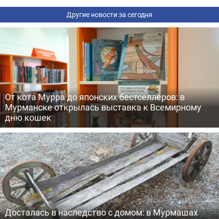
Другие новости за сегодня
От кота Мурра до японских бестселлеров: в
Мурманске открылась выставка к Всемирному
дню кошек
Досталась в наследство с домом: в Мурмашах