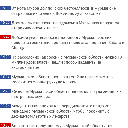
От кота Мурра до японских бестселлеров: в Мурманске
16:33
открылась выставка к Всемирному дню кошек
Досталась в наследство с домом: в Мурмашах продается
16:20
старинная оленья телега
Лобовой удар на дороге к аэропорту Мурманска: два
15:42
человека госпитализированы после столкновения Subaru и
Changan
На расселение «авариек» в Мурманской области нужно 13
14:31
миллиардов: власти нашли способ надавить на
застройщиков
Мурманская область вошла в топ-2 по потере скота в
13:19
России: поголовье рухнуло на 34%
Жителям Мурманской области напомнили, куда звонить в
12:23
экстренных случаях
Минус 100 миллионов на посредников: что придумал
11:24
Минздрав Мурманской области, чтобы покончить с
дефицитом льготных лекарств
Волков к отстрелу: почему в Мурманской области нет
10:37