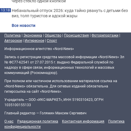
через стекло одной кнопкой
Небанальный отпуск 2026: куда тайно рвануть с детьми без
13:18
виз, толп туристов и адской жары
Все новости
Политика
|
Экономика
|
Общество
|
Происшествия
|
Фоторепортажи
|
Авторское
|
Интересное
|
Спорт
Информационное агентство «Nord-News»
Запись о регистрации средства массовой информации «Nord-News» Эл
№ ФС77-62541 от 27.07.2015 г. выдано Федеральной службой по
надзору в сфере связи, информационных технологий и массовых
коммуникаций (Роскомнадзор).
При полном или частичном использовании материалов ссылка на
«Nord-News» обязательна. Для сетевых изданий обязательна
гиперссылка на сайт «Nord-News».
Учредитель — ООО «ИКС-МАРКЕТ», ИНН 5190310423, ОГРН
1035100155133
Главный редактор — Голямин Максим Сергеевич
О нас
Редакционная политика
Контактная информация
Политика
конфиденциальности