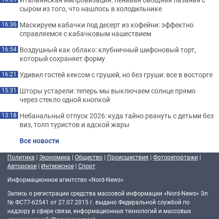
сыром из того, что нашлось в холодильнике
Маскируем кабачки под десерт из кофейни: эффектно
16:36
справляемся с кабачковым нашествием
Воздушный как облако: клубничный шифоновый торт,
16:54
который сохраняет форму
Удивил гостей кексом с грушей, но без груши: все в восторге
16:21
Шторы устарели: теперь мы выключаем солнце прямо
15:31
через стекло одной кнопкой
Небанальный отпуск 2026: куда тайно рвануть с детьми без
13:18
виз, толп туристов и адской жары
Все новости
Политика
|
Экономика
|
Общество
|
Происшествия
|
Фоторепортажи
|
Авторское
|
Интересное
|
Спорт
Информационное агентство «Nord-News»
Запись о регистрации средства массовой информации «Nord-News» Эл
№ ФС77-62541 от 27.07.2015 г. выдано Федеральной службой по
надзору в сфере связи, информационных технологий и массовых