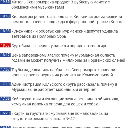
Житель Североморска продает 3-рублевую монету с
19:35
бременскими музыкантами
Километры ровного асфальта: в Кильдинстрое завершили
18:48
ремонт ключевого подъезда к федеральной трассе «Кола»
«Снежинка» и роботы: как мурманский депутат удивила
18:38
ветеранов из Полярных Зорь
Суд обязал северянку навести порядок в квартире
18:33
Цена заповедному ягелю: почему Мурманская область
18:17
годами не может получить миллионы за норвежских оленей
Трубы задержались на Урале: в Североморске назвали
17:57
новые сроки завершения ремонта на Комсомольской
Администрация Кольского округа рассказала, почему в
17:10
Мурмашах не работает мобильный интернет
Киберхулиганы и пугающие звуки: ветеринар объяснила,
17:09
чем умная колонка опасна для кошек и собак
«Картина грустная»: мурманчане пожаловались на
16:20
отсутствие ремонта в школе № 42
Итальянская импровизация: ленивая овощная лазанья с
16:39