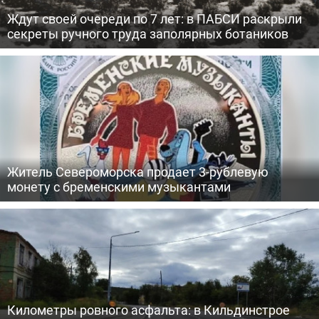
Ждут своей очереди по 7 лет: в ПАБСИ раскрыли
секреты ручного труда заполярных ботаников
Житель Североморска продает 3-рублевую
монету с бременскими музыкантами
Километры ровного асфальта: в Кильдинстрое