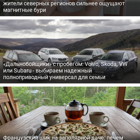
жители северных регионов сильнее ощущают
магнитные бури
«Дальнобойщики» с пробегом: Volvo, Skoda, VW
или Subaru - выбираем надежный
полноприводный универсал для семьи
Французский шик на заполярной даче: печем