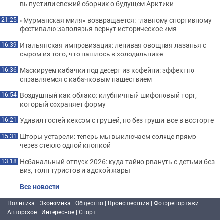
выпустили свежий сборник о будущем Арктики
«Мурманская миля» возвращается: главному спортивному
21:25
фестивалю Заполярья вернут историческое имя
Итальянская импровизация: ленивая овощная лазанья с
16:39
сыром из того, что нашлось в холодильнике
Маскируем кабачки под десерт из кофейни: эффектно
16:36
справляемся с кабачковым нашествием
Воздушный как облако: клубничный шифоновый торт,
16:54
который сохраняет форму
Удивил гостей кексом с грушей, но без груши: все в восторге
16:21
Шторы устарели: теперь мы выключаем солнце прямо
15:31
через стекло одной кнопкой
Небанальный отпуск 2026: куда тайно рвануть с детьми без
13:18
виз, толп туристов и адской жары
Все новости
Политика
|
Экономика
|
Общество
|
Происшествия
|
Фоторепортажи
|
Авторское
|
Интересное
|
Спорт