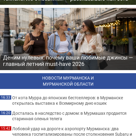
Деним нулевых: почему ваши любимые джинсы —
главный летний must-have 2026
НОВОСТИ МУРМАНСКА И
МУРМАНСКОЙ ОБЛАСТИ
От кота Мурра до японских бестселлеров: в Мурманске
16:33
открылась выставка к Всемирному дню кошек
Досталась в наследство с домом: в Мурмашах продается
16:20
старинная оленья телега
Лобовой удар на дороге к аэропорту Мурманска: два
15:42
человека госпитализированы после столкновения Subaru и