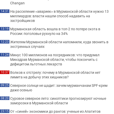
Changan
На расселение «авариек» в Мурманской области нужно 13
14:31
миллиардов: власти нашли способ надавить на
застройщиков
Мурманская область вошла в топ-2 по потере скота в
13:19
России: поголовье рухнуло на 34%
Жителям Мурманской области напомнили, куда звонить в
12:23
экстренных случаях
Минус 100 миллионов на посредников: что придумал
11:24
Минздрав Мурманской области, чтобы покончить с
дефицитом льготных лекарств
Волков к отстрелу: почему в Мурманской области нет
10:37
лимита на добычу этих хищников?
Северное солнце не щадит: зачем мурманчанам SPF-крем
09:25
даже осенью
Суровое северное лето: синоптики прогнозируют ночные
08:20
заморозки в Мурманской области
От «синей» экономики до рангов: ученые из Апатитов
23:15