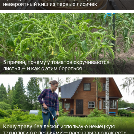
невероятный киш из первых лисичек
5 причин, почему у томатов скручиваются
листья — и как с этим бороться
Кошу траву без лески: использую немецкую
технологию с лезвиями — рассказываю как есть