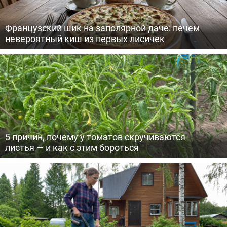
Французский шик на заполярной даче: печем
невероятный киш из первых лисичек
5 причин, почему у томатов скручиваются
листья — и как с этим бороться