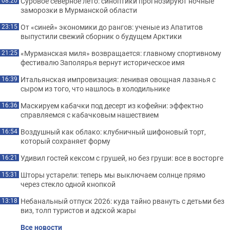
Суровое северное лето: синоптики прогнозируют ночные
08:20
заморозки в Мурманской области
От «синей» экономики до рангов: ученые из Апатитов
23:15
выпустили свежий сборник о будущем Арктики
«Мурманская миля» возвращается: главному спортивному
21:25
фестивалю Заполярья вернут историческое имя
Итальянская импровизация: ленивая овощная лазанья с
16:39
сыром из того, что нашлось в холодильнике
Маскируем кабачки под десерт из кофейни: эффектно
16:36
справляемся с кабачковым нашествием
Воздушный как облако: клубничный шифоновый торт,
16:54
который сохраняет форму
Удивил гостей кексом с грушей, но без груши: все в восторге
16:21
Шторы устарели: теперь мы выключаем солнце прямо
15:31
через стекло одной кнопкой
Небанальный отпуск 2026: куда тайно рвануть с детьми без
13:18
виз, толп туристов и адской жары
Все новости