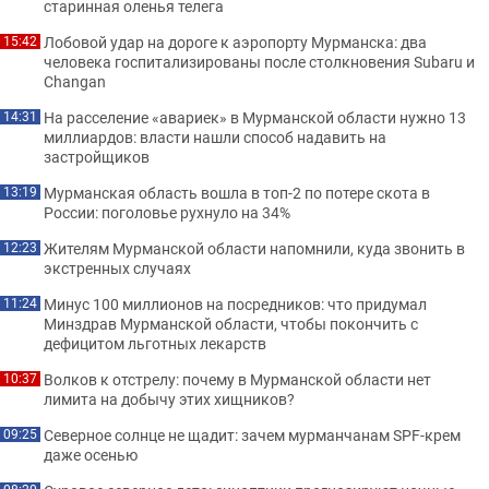
старинная оленья телега
Лобовой удар на дороге к аэропорту Мурманска: два
15:42
человека госпитализированы после столкновения Subaru и
Changan
На расселение «авариек» в Мурманской области нужно 13
14:31
миллиардов: власти нашли способ надавить на
застройщиков
Мурманская область вошла в топ-2 по потере скота в
13:19
России: поголовье рухнуло на 34%
Жителям Мурманской области напомнили, куда звонить в
12:23
экстренных случаях
Минус 100 миллионов на посредников: что придумал
11:24
Минздрав Мурманской области, чтобы покончить с
дефицитом льготных лекарств
Волков к отстрелу: почему в Мурманской области нет
10:37
лимита на добычу этих хищников?
Северное солнце не щадит: зачем мурманчанам SPF-крем
09:25
даже осенью