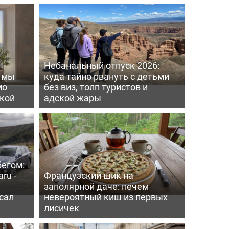
Небанальный отпуск 2026:
ь мы
куда тайно рвануть с детьми
мо
без виз, толп туристов и
пкой
адской жары
бегом:
ru -
Французский шик на
заполярной даче: печем
сал
невероятный киш из первых
лисичек