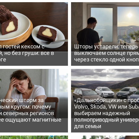
 гостей кексом с
Шторы устарели: тепер
, но без груши: все в
выключаем солнце пря
рге
через стекло одной кно
ческий шторм за
«Дальнобойщики» с про
ным кругом: почему
Volvo, Skoda, VW или Suba
и северных регионов
выбираем надежный
ее ощущают магнитные
полноприводный универ
для семьи