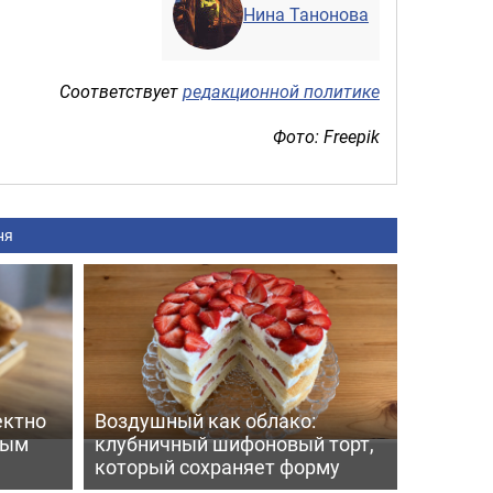
Нина Танонова
Соответствует
редакционной политике
Фото: Freepik
ня
ектно
Воздушный как облако:
вым
клубничный шифоновый торт,
который сохраняет форму