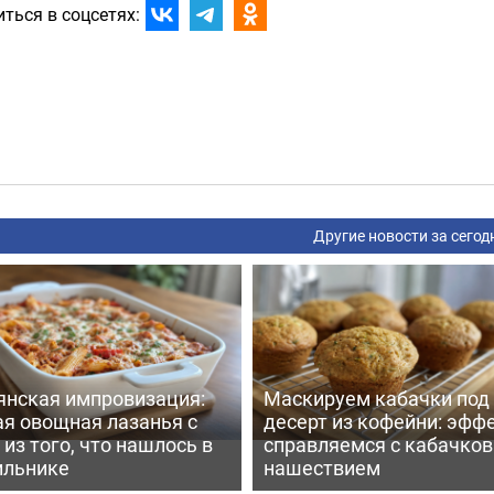
ться в соцсетях:
Другие новости за сегод
янская импровизация:
Маскируем кабачки под
ая овощная лазанья с
десерт из кофейни: эфф
из того, что нашлось в
справляемся с кабачко
ильнике
нашествием