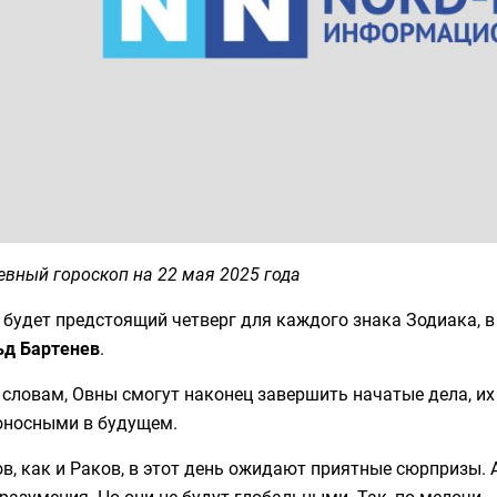
вный гороскоп на 22 мая 2025 года
 будет предстоящий четверг для каждого знака Зодиака, 
ьд Бартенев
.
 словам, Овны смогут наконец завершить начатые дела, их
оносными в будущем.
в, как и Раков, в этот день ожидают приятные сюрпризы. А
разумения. Но они не будут глобальными. Так, по мелочи.