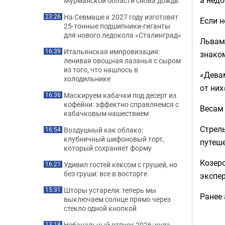
Мурманской области снова дождь
На Севмаше к 2027 году изготовят
23:26
Если н
25-тонные подшипники-гиганты
для нового ледокола «Сталинград»
Львам 
Итальянская импровизация:
16:39
знаком
ленивая овощная лазанья с сыром
из того, что нашлось в
«Девам
холодильнике
от них
Маскируем кабачки под десерт из
16:36
кофейни: эффектно справляемся с
Весам 
кабачковым нашествием
Стрель
Воздушный как облако:
16:54
клубничный шифоновый торт,
путеше
который сохраняет форму
Козеро
Удивил гостей кексом с грушей, но
16:21
без груши: все в восторге
экспер
Шторы устарели: теперь мы
15:31
Ранее
выключаем солнце прямо через
стекло одной кнопкой
Небанальный отпуск 2026: куда
13:18