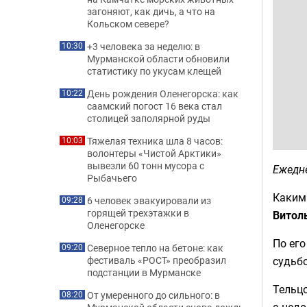
загоняют, как дичь, а что на
Кольском севере?
+3 человека за неделю: в
10:30
Мурманской области обновили
статистику по укусам клещей
День рождения Оленегорска: как
10:22
саамский погост 16 века стал
столицей заполярной руды
Тяжелая техника шла 8 часов:
10:03
волонтеры «Чистой Арктики»
вывезли 60 тонн мусора с
Ежедне
Рыбачьего
Каким
6 человек эвакуировали из
09:28
горящей трехэтажки в
Витол
Оленегорске
По его
Северное тепло на бетоне: как
09:20
судьб
фестиваль «РОСТ» преобразил
подстанции в Мурманске
Тельцо
От умеренного до сильного: в
08:20
а недо