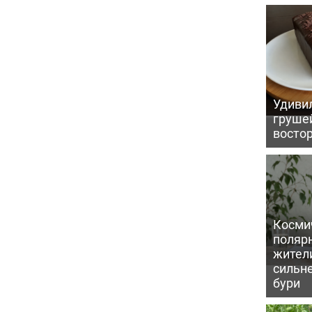
Удивил
грушей
восто
Косми
поляр
жител
сильн
бури