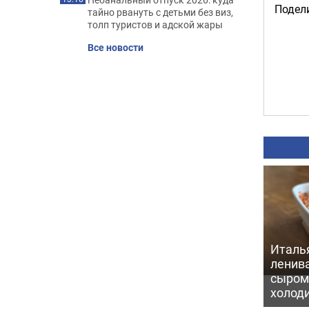
Подели
тайно рвануть с детьми без виз,
толп туристов и адской жары
Все новости
Италь
ленив
сыром 
холод