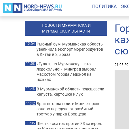
ПОЛИТИКА
ЭК
Го
НОВОСТИ МУРМАНСКА И
МУРМАНСКОЙ ОБЛАСТИ
ка
Рыбный бум: Мурманская область
12:04
сю
увеличила экспорт морепродуктов
в Китай в 2,5 раза
«Гулять по Мурманску — это
11:53
21.05.20
ледокольно!»: Минград выбрал
маскотом города ледокол на
ножках
В Мурманской области подешевели
11:43
капуста, картошка и лук
Брак не оплатили: в Мончегорске
11:42
заново переделают разбитый
тротуар у парка Бровцева
Шесть косаток против 33 катеров:
11:05
на Камчатке морских животных