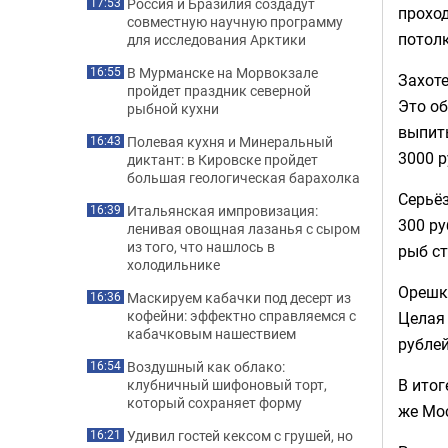
Россия и Бразилия создадут
17:53
проход
совместную научную программу
потол
для исследования Арктики
В Мурманске на Морвокзале
16:55
Захоте
пройдет праздник северной
Это об
рыбной кухни
выпить
Полевая кухня и Минеральный
16:43
3000 р
диктант: в Кировске пройдет
большая геологическая барахолка
Серьёз
Итальянская импровизация:
16:39
300 ру
ленивая овощная лазанья с сыром
из того, что нашлось в
рыб ст
холодильнике
Орешки
Маскируем кабачки под десерт из
16:36
кофейни: эффектно справляемся с
Целая 
кабачковым нашествием
рублей
Воздушный как облако:
16:54
В итог
клубничный шифоновый торт,
который сохраняет форму
же Мо
Удивил гостей кексом с грушей, но
16:21