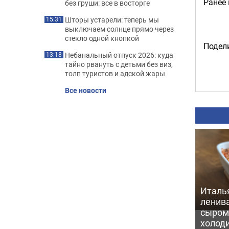
Ранее
без груши: все в восторге
Шторы устарели: теперь мы
15:31
выключаем солнце прямо через
стекло одной кнопкой
Подели
Небанальный отпуск 2026: куда
13:18
тайно рвануть с детьми без виз,
толп туристов и адской жары
Все новости
Италь
ленив
сыром 
холод