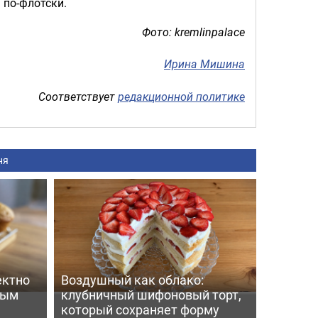
 по-флотски.
Фото: kremlinpalace
Ирина Мишина
Соответствует
редакционной политике
ня
ектно
Воздушный как облако:
вым
клубничный шифоновый торт,
который сохраняет форму