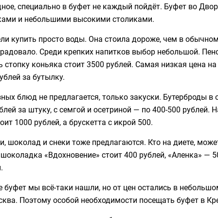
ное, специально в буфет не каждый пойдёт. Буфет во Дво
ками и небольшими высокими столиками.
ли купить просто воды. Она стоила дороже, чем в обычном 
радовало. Среди крепких напитков выбор небольшой. Пенс
 стопку коньяка стоит 3500 рублей. Самая низкая цена на
ублей за бутылку.
ных блюд не предлагается, только закуски. Бутерброды в
блей за штуку, с семгой и осетриной — по 400-500 рублей
оит 1000 рублей, а брускетта с икрой 500.
, шоколад и снеки тоже предлагаются. Кто на диете, может
шоколадка «Вдохновение» стоит 400 рублей, «Аленка» — 50
.
е буфет мы всё-таки нашли, но от цен остались в небольшо
сква. Поэтому особой необходимости посещать буфет в Кр