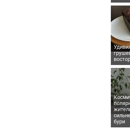
Удивил
грушей
восто
Косми
поляр
жител
сильн
бури