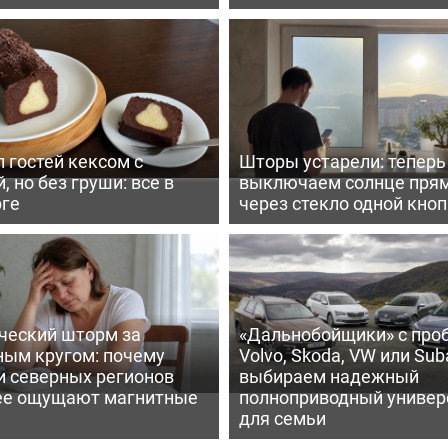
 гостей кексом с
Шторы устарели: тепер
, но без груши: все в
выключаем солнце пря
рге
через стекло одной кно
ческий шторм за
«Дальнобойщики» с про
ным кругом: почему
Volvo, Skoda, VW или Suba
и северных регионов
выбираем надежный
ее ощущают магнитные
полноприводный универ
для семьи