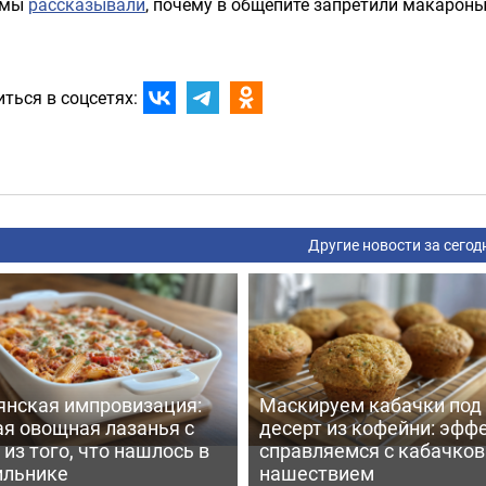
 мы
рассказывали
, почему в общепите запретили макароны
ться в соцсетях:
Другие новости за сегод
янская импровизация:
Маскируем кабачки под
ая овощная лазанья с
десерт из кофейни: эфф
из того, что нашлось в
справляемся с кабачко
ильнике
нашествием