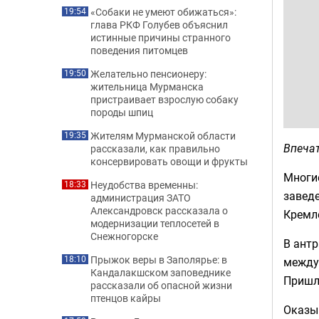
«Собаки не умеют обижаться»:
19:54
глава РКФ Голубев объяснил
истинные причины странного
поведения питомцев
Желательно пенсионеру:
19:50
жительница Мурманска
пристраивает взрослую собаку
породы шпиц
Жителям Мурманской области
19:35
Впечат
рассказали, как правильно
консервировать овощи и фрукты
Многие
Неудобства временны:
18:33
завед
администрация ЗАТО
Александровск рассказала о
Кремл
модернизации теплосетей в
Снежногорске
В антр
Прыжок веры в Заполярье: в
18:10
между 
Кандалакшском заповеднике
Пришл
рассказали об опасной жизни
птенцов кайры
Оказыв