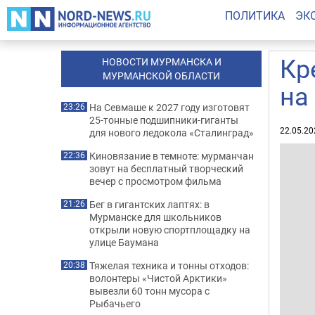
ПОЛИТИКА
ЭК
Кр
НОВОСТИ МУРМАНСКА И
МУРМАНСКОЙ ОБЛАСТИ
на
На Севмаше к 2027 году изготовят
23:26
25-тонные подшипники-гиганты
22.05.20
для нового ледокола «Сталинград»
Киновязание в темноте: мурманчан
22:36
зовут на бесплатный творческий
вечер с просмотром фильма
Бег в гигантских лаптях: в
21:26
Мурманске для школьников
открыли новую спортплощадку на
улице Баумана
Тяжелая техника и тонны отходов:
20:38
волонтеры «Чистой Арктики»
вывезли 60 тонн мусора с
Рыбачьего