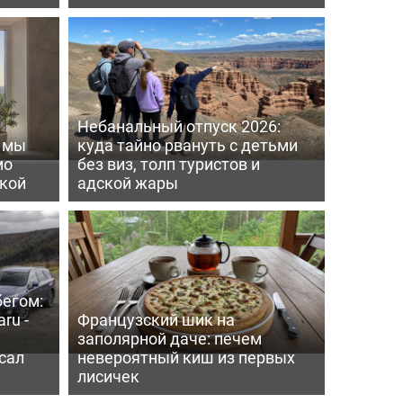
Небанальный отпуск 2026:
ь мы
куда тайно рвануть с детьми
мо
без виз, толп туристов и
пкой
адской жары
бегом:
ru -
Французский шик на
заполярной даче: печем
сал
невероятный киш из первых
лисичек