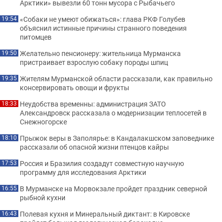
Арктики» вывезли 60 тонн мусора с Рыбачьего
«Собаки не умеют обижаться»: глава РКФ Голубев
19:54
объяснил истинные причины странного поведения
питомцев
Желательно пенсионеру: жительница Мурманска
19:50
пристраивает взрослую собаку породы шпиц
Жителям Мурманской области рассказали, как правильно
19:35
консервировать овощи и фрукты
Неудобства временны: администрация ЗАТО
18:33
Александровск рассказала о модернизации теплосетей в
Снежногорске
Прыжок веры в Заполярье: в Кандалакшском заповеднике
18:10
рассказали об опасной жизни птенцов кайры
Россия и Бразилия создадут совместную научную
17:53
программу для исследования Арктики
В Мурманске на Морвокзале пройдет праздник северной
16:55
рыбной кухни
Полевая кухня и Минеральный диктант: в Кировске
16:43