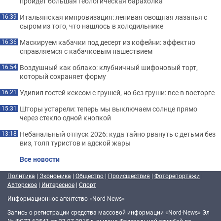
пройдет большая геологическая барахолка
Итальянская импровизация: ленивая овощная лазанья с
16:39
сыром из того, что нашлось в холодильнике
Маскируем кабачки под десерт из кофейни: эффектно
16:36
справляемся с кабачковым нашествием
Воздушный как облако: клубничный шифоновый торт,
16:54
который сохраняет форму
Удивил гостей кексом с грушей, но без груши: все в восторге
16:21
Шторы устарели: теперь мы выключаем солнце прямо
15:31
через стекло одной кнопкой
Небанальный отпуск 2026: куда тайно рвануть с детьми без
13:18
виз, толп туристов и адской жары
Все новости
Политика
|
Экономика
|
Общество
|
Происшествия
|
Фоторепортажи
|
Авторское
|
Интересное
|
Спорт
Информационное агентство «Nord-News»
Запись о регистрации средства массовой информации «Nord-News» Эл
№ ФС77-62541 от 27.07.2015 г. выдано Федеральной службой по