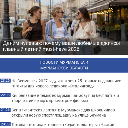
Деним нулевых: почему ваши любимые джинсы —
главный летний must-have 2026
НОВОСТИ МУРМАНСКА И
МУРМАНСКОЙ ОБЛАСТИ
На Севмаше к 2027 году изготовят 25-тонные подшипники-
23:26
гиганты для нового ледокола «Сталинград»
Киновязание в темноте: мурманчан зовут на бесплатный
22:36
творческий вечер с просмотром фильма
Бег в гигантских лаптях: в Мурманске для школьников
21:26
открыли новую спортплощадку на улице Баумана
Тяжелая техника и тонны отходов: волонтеры «Чистой
20:38