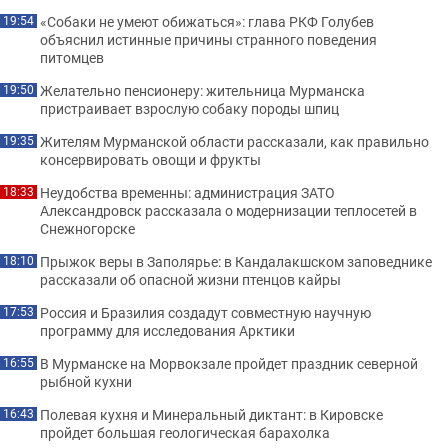
«Собаки не умеют обижаться»: глава РКФ Голубев
19:54
объяснил истинные причины странного поведения
питомцев
Желательно пенсионеру: жительница Мурманска
19:50
пристраивает взрослую собаку породы шпиц
Жителям Мурманской области рассказали, как правильно
19:35
консервировать овощи и фрукты
Неудобства временны: администрация ЗАТО
18:33
Александровск рассказала о модернизации теплосетей в
Снежногорске
Прыжок веры в Заполярье: в Кандалакшском заповеднике
18:10
рассказали об опасной жизни птенцов кайры
Россия и Бразилия создадут совместную научную
17:53
программу для исследования Арктики
В Мурманске на Морвокзале пройдет праздник северной
16:55
рыбной кухни
Полевая кухня и Минеральный диктант: в Кировске
16:43
пройдет большая геологическая барахолка