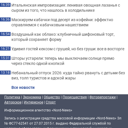
Итальянская импровизация: ленивая овощная лазанья с
16:39
сыром из того, что нашлось в холодильнике
Маскируем кабачки под десерт из кофейни: эффектно
16:36
справляемся с кабачковым нашествием
Воздушный как облако: клубничный шифоновый торт,
16:54
который сохраняет форму
Удивил гостей кексом с грушей, но без груши: все в восторге
16:21
Шторы устарели: теперь мы выключаем солнце прямо
15:31
через стекло одной кнопкой
Небанальный отпуск 2026: куда тайно рвануть с детьми без
13:18
виз, толп туристов и адской жары
Все новости
Политика
|
Экономика
|
Общество
|
Происшествия
|
Фоторепортажи
|
Авторское
|
Интересное
|
Спорт
Информационное агентство «Nord-News»
Запись о регистрации средства массовой информации «Nord-News» Эл
№ ФС77-62541 от 27.07.2015 г. выдано Федеральной службой по