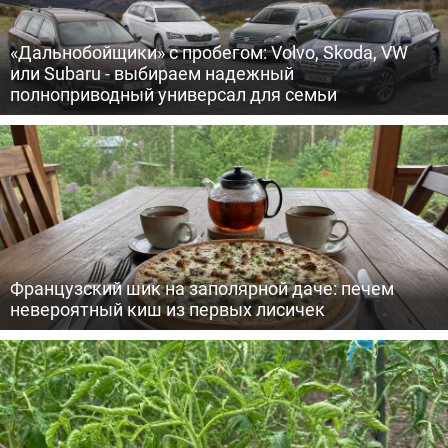
«Дальнобойщики» с пробегом: Volvo, Skoda, VW
или Subaru - выбираем надежный
полноприводный универсал для семьи
Французский шик на заполярной даче: печем
невероятный киш из первых лисичек