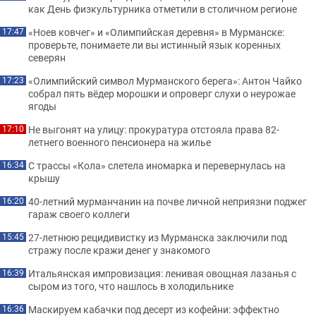
как День физкультурника отметили в столичном регионе
«Ноев ковчег» и «Олимпийская деревня» в Мурманске:
17:47
проверьте, понимаете ли вы истинный язык коренных
северян
«Олимпийский символ Мурманского берега»: Антон Чайко
17:23
собрал пять вёдер морошки и опроверг слухи о неурожае
ягоды
Не выгонят на улицу: прокуратура отстояла права 82-
17:10
летнего военного пенсионера на жилье
С трассы «Кола» слетела иномарка и перевернулась на
16:34
крышу
40-летний мурманчанин на почве личной неприязни поджег
16:20
гараж своего коллеги
27-летнюю рецидивистку из Мурманска заключили под
15:45
стражу после кражи денег у знакомого
Итальянская импровизация: ленивая овощная лазанья с
16:39
сыром из того, что нашлось в холодильнике
Маскируем кабачки под десерт из кофейни: эффектно
16:36