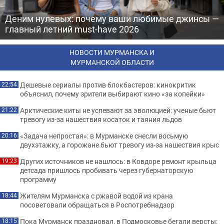
Деним нулевых: почему ваши любимые джинсы —
главный летний must-have 2026
НОВОСТИ МУРМАНСКА И
МУРМАНСКОЙ ОБЛАСТИ
Дешевые сериалы против блокбастеров: кинокритик
22:54
объяснил, почему зрители выбирают кино «за копейки»
Арктические киты не успевают за эволюцией: ученые бьют
21:22
тревогу из-за нашествия косаток и таяния льдов
«Задача непростая»: в Мурманске снесли восьмую
20:16
двухэтажку, а горожане бьют тревогу из-за нашествия крыс
Других источников не нашлось: в Ковдоре ремонт крыльца
19:23
детсада пришлось пробивать через губернаторскую
программу
Жителям Мурманска с ржавой водой из крана
18:44
посоветовали обращаться в Роспотребнадзор
Пока Мурманск праздновал, в Подмосковье бегали версты:
18:15