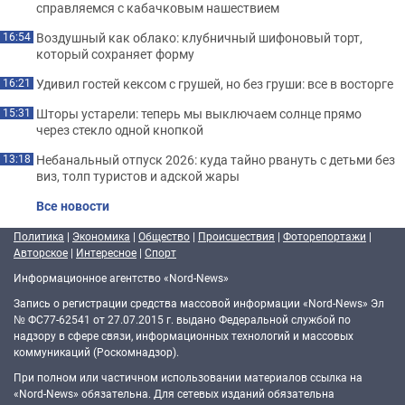
справляемся с кабачковым нашествием
Воздушный как облако: клубничный шифоновый торт,
16:54
который сохраняет форму
Удивил гостей кексом с грушей, но без груши: все в восторге
16:21
Шторы устарели: теперь мы выключаем солнце прямо
15:31
через стекло одной кнопкой
Небанальный отпуск 2026: куда тайно рвануть с детьми без
13:18
виз, толп туристов и адской жары
Все новости
Политика
|
Экономика
|
Общество
|
Происшествия
|
Фоторепортажи
|
Авторское
|
Интересное
|
Спорт
Информационное агентство «Nord-News»
Запись о регистрации средства массовой информации «Nord-News» Эл
№ ФС77-62541 от 27.07.2015 г. выдано Федеральной службой по
надзору в сфере связи, информационных технологий и массовых
коммуникаций (Роскомнадзор).
При полном или частичном использовании материалов ссылка на
«Nord-News» обязательна. Для сетевых изданий обязательна