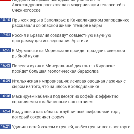
Александровск рассказала о модернизации теплосетей в
Снежногорске
Прыжок веры в Заполярье: в Кандалакшском заповеднике
18:10
рассказали об опасной жизни птенцов кайры
Россия и Бразилия создадут совместную научную
17:53
программу для исследования Арктики
В Мурманске на Морвокзале пройдет праздник северной
16:55
рыбной кухни
Полевая кухня и Минеральный диктант: в Кировске
16:43
пройдет большая геологическая барахолка
Итальянская импровизация: ленивая овощная лазанья с
16:39
сыром из того, что нашлось в холодильнике
Маскируем кабачки под десерт из кофейни: эффектно
16:36
справляемся с кабачковым нашествием
Воздушный как облако: клубничный шифоновый торт,
16:54
который сохраняет форму
Удивил гостей кексом с грушей, но без груши: все в восторге
16:21