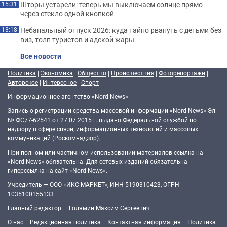
Шторы устарели: теперь мы выключаем солнце прямо
15:31
через стекло одной кнопкой
Небанальный отпуск 2026: куда тайно рвануть с детьми без
13:18
виз, толп туристов и адской жары
Все новости
Политика
|
Экономика
|
Общество
|
Происшествия
|
Фоторепортажи
|
Авторское
|
Интересное
|
Спорт
Информационное агентство «Nord-News»
Запись о регистрации средства массовой информации «Nord-News» Эл
№ ФС77-62541 от 27.07.2015 г. выдано Федеральной службой по
надзору в сфере связи, информационных технологий и массовых
коммуникаций (Роскомнадзор).
При полном или частичном использовании материалов ссылка на
«Nord-News» обязательна. Для сетевых изданий обязательна
гиперссылка на сайт «Nord-News».
Учредитель — ООО «ИКС-МАРКЕТ», ИНН 5190310423, ОГРН
1035100155133
Главный редактор — Голямин Максим Сергеевич
О нас
Редакционная политика
Контактная информация
Политика