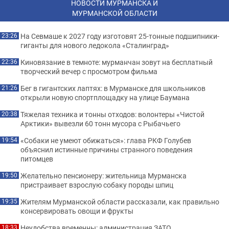
НОВОСТИ МУРМАНСКА И
МУРМАНСКОЙ ОБЛАСТИ
На Севмаше к 2027 году изготовят 25-тонные подшипники-
23:26
гиганты для нового ледокола «Сталинград»
Киновязание в темноте: мурманчан зовут на бесплатный
22:36
творческий вечер с просмотром фильма
Бег в гигантских лаптях: в Мурманске для школьников
21:26
открыли новую спортплощадку на улице Баумана
Тяжелая техника и тонны отходов: волонтеры «Чистой
20:38
Арктики» вывезли 60 тонн мусора с Рыбачьего
«Собаки не умеют обижаться»: глава РКФ Голубев
19:54
объяснил истинные причины странного поведения
питомцев
Желательно пенсионеру: жительница Мурманска
19:50
пристраивает взрослую собаку породы шпиц
Жителям Мурманской области рассказали, как правильно
19:35
консервировать овощи и фрукты
Неудобства временны: администрация ЗАТО
18:33