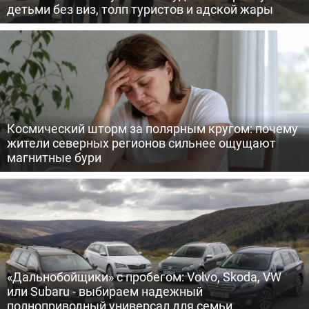
детьми без виз, толп туристов и адской жары
Космический шторм за полярным кругом: почему
жители северных регионов сильнее ощущают
магнитные бури
«Дальнобойщики» с пробегом: Volvo, Skoda, VW
или Subaru - выбираем надежный
полноприводный универсал для семьи