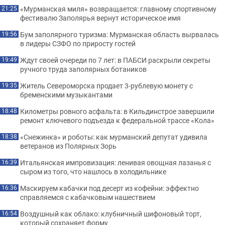
«Мурманская миля» возвращается: главному спортивному
21:25
фестивалю Заполярья вернут историческое имя
Бум заполярного туризма: Мурманская область вырвалась
19:56
в лидеры СЗФО по приросту гостей
Ждут своей очереди по 7 лет: в ПАБСИ раскрыли секреты
19:49
ручного труда заполярных ботаников
Житель Североморска продает 3-рублевую монету с
19:35
бременскими музыкантами
Километры ровного асфальта: в Кильдинстрое завершили
18:48
ремонт ключевого подъезда к федеральной трассе «Кола»
«Снежинка» и роботы: как мурманский депутат удивила
18:38
ветеранов из Полярных Зорь
Итальянская импровизация: ленивая овощная лазанья с
16:39
сыром из того, что нашлось в холодильнике
Маскируем кабачки под десерт из кофейни: эффектно
16:36
справляемся с кабачковым нашествием
Воздушный как облако: клубничный шифоновый торт,
16:54
который сохраняет форму