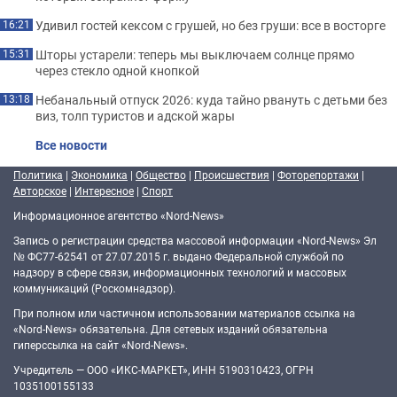
Удивил гостей кексом с грушей, но без груши: все в восторге
16:21
Шторы устарели: теперь мы выключаем солнце прямо
15:31
через стекло одной кнопкой
Небанальный отпуск 2026: куда тайно рвануть с детьми без
13:18
виз, толп туристов и адской жары
Все новости
Политика
|
Экономика
|
Общество
|
Происшествия
|
Фоторепортажи
|
Авторское
|
Интересное
|
Спорт
Информационное агентство «Nord-News»
Запись о регистрации средства массовой информации «Nord-News» Эл
№ ФС77-62541 от 27.07.2015 г. выдано Федеральной службой по
надзору в сфере связи, информационных технологий и массовых
коммуникаций (Роскомнадзор).
При полном или частичном использовании материалов ссылка на
«Nord-News» обязательна. Для сетевых изданий обязательна
гиперссылка на сайт «Nord-News».
Учредитель — ООО «ИКС-МАРКЕТ», ИНН 5190310423, ОГРН
1035100155133