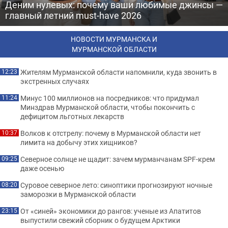
Деним нулевых: почему ваши любимые джинсы —
главный летний must-have 2026
НОВОСТИ МУРМАНСКА И
МУРМАНСКОЙ ОБЛАСТИ
Жителям Мурманской области напомнили, куда звонить в
12:23
экстренных случаях
Минус 100 миллионов на посредников: что придумал
11:24
Минздрав Мурманской области, чтобы покончить с
дефицитом льготных лекарств
Волков к отстрелу: почему в Мурманской области нет
10:37
лимита на добычу этих хищников?
Северное солнце не щадит: зачем мурманчанам SPF-крем
09:25
даже осенью
Суровое северное лето: синоптики прогнозируют ночные
08:20
заморозки в Мурманской области
От «синей» экономики до рангов: ученые из Апатитов
23:15
выпустили свежий сборник о будущем Арктики