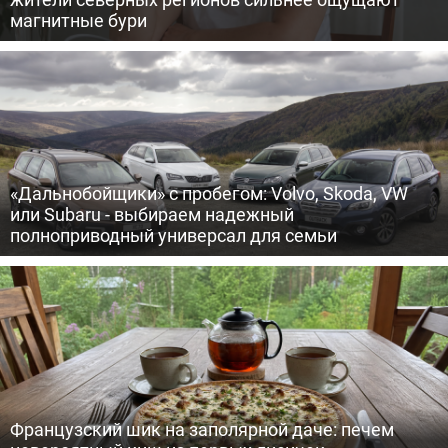
магнитные бури
«Дальнобойщики» с пробегом: Volvo, Skoda, VW
или Subaru - выбираем надежный
полноприводный универсал для семьи
Французский шик на заполярной даче: печем