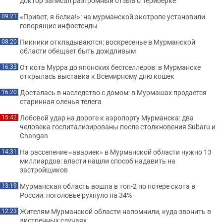
доктор записал разгромный отзыв о Териберке
«Привет, я белка!»: на мурманской экотропе установили
09:21
говорящие инфостенды
Пикники откладываются: воскресенье в Мурманской
08:20
области обещает быть дождливым
От кота Мурра до японских бестселлеров: в Мурманске
16:33
открылась выставка к Всемирному дню кошек
Досталась в наследство с домом: в Мурмашах продается
16:20
старинная оленья телега
Лобовой удар на дороге к аэропорту Мурманска: два
15:42
человека госпитализированы после столкновения Subaru и
Changan
На расселение «авариек» в Мурманской области нужно 13
14:31
миллиардов: власти нашли способ надавить на
застройщиков
Мурманская область вошла в топ-2 по потере скота в
13:19
России: поголовье рухнуло на 34%
Жителям Мурманской области напомнили, куда звонить в
12:23
экстренных случаях