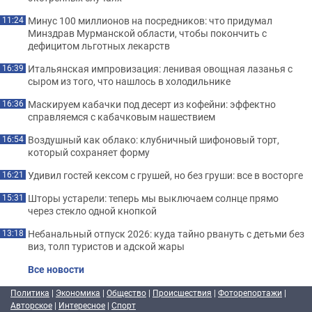
Минус 100 миллионов на посредников: что придумал
11:24
Минздрав Мурманской области, чтобы покончить с
дефицитом льготных лекарств
Итальянская импровизация: ленивая овощная лазанья с
16:39
сыром из того, что нашлось в холодильнике
Маскируем кабачки под десерт из кофейни: эффектно
16:36
справляемся с кабачковым нашествием
Воздушный как облако: клубничный шифоновый торт,
16:54
который сохраняет форму
Удивил гостей кексом с грушей, но без груши: все в восторге
16:21
Шторы устарели: теперь мы выключаем солнце прямо
15:31
через стекло одной кнопкой
Небанальный отпуск 2026: куда тайно рвануть с детьми без
13:18
виз, толп туристов и адской жары
Все новости
Политика
|
Экономика
|
Общество
|
Происшествия
|
Фоторепортажи
|
Авторское
|
Интересное
|
Спорт