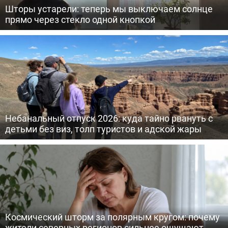
Шторы устарели: теперь мы выключаем солнце
прямо через стекло одной кнопкой
Небанальный отпуск 2026: куда тайно рвануть с
детьми без виз, толп туристов и адской жары
Космический шторм за полярным кругом: почему
жители северных регионов сильнее ощущают