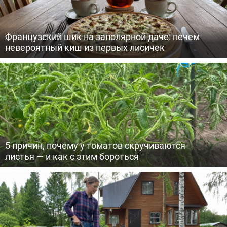
Французский шик на заполярной даче: печем
невероятный киш из первых лисичек
5 причин, почему у томатов скручиваются
листья — и как с этим бороться