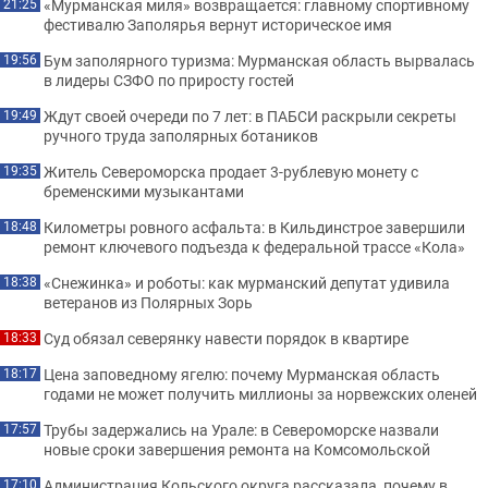
«Мурманская миля» возвращается: главному спортивному
21:25
фестивалю Заполярья вернут историческое имя
Бум заполярного туризма: Мурманская область вырвалась
19:56
в лидеры СЗФО по приросту гостей
Ждут своей очереди по 7 лет: в ПАБСИ раскрыли секреты
19:49
ручного труда заполярных ботаников
Житель Североморска продает 3-рублевую монету с
19:35
бременскими музыкантами
Километры ровного асфальта: в Кильдинстрое завершили
18:48
ремонт ключевого подъезда к федеральной трассе «Кола»
«Снежинка» и роботы: как мурманский депутат удивила
18:38
ветеранов из Полярных Зорь
Суд обязал северянку навести порядок в квартире
18:33
Цена заповедному ягелю: почему Мурманская область
18:17
годами не может получить миллионы за норвежских оленей
Трубы задержались на Урале: в Североморске назвали
17:57
новые сроки завершения ремонта на Комсомольской
Администрация Кольского округа рассказала, почему в
17:10