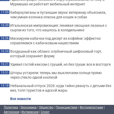
Мурмашах не работает мобильный интернет
Киберхулиганы и пугающие звуки: ветеринар объяснила,
17:09
чем умная колонка опасна для кошек и собак
Итальянская импровизация: ленивая овощная лазанья с
16:39
сыром из того, что нашлось в холодильнике
Маскируем кабачки под десерт из кофейни: эффектно
16:36
справляемся с кабачковым нашествием
Воздушный как облако: клубничный шифоновый торт,
16:54
который сохраняет форму
Удивил гостей кексом с грушей, но без груши: все в восторге
16:21
Шторы устарели: теперь мы выключаем солнце прямо
15:31
через стекло одной кнопкой
Небанальный отпуск 2026: куда тайно рвануть с детьми без
13:18
виз, толп туристов и адской жары
Все новости
Политика
|
Экономика
|
Общество
|
Происшествия
|
Фоторепортажи
|
Авторское
|
Интересное
|
Спорт