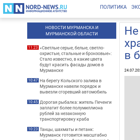
ПОЛИТИКА
ЭК
Не
НОВОСТИ МУРМАНСКА И
МУРМАНСКОЙ ОБЛАСТИ
хр
«Светлые серые, белые, светло-
11:23
в 
охристые, стальные и бронзовые»:
Стало известно, в какие цвета
будут красить фасады домов в
Мурманске
24.07.20
На берегу Кольского залива в
10:47
Мурманске навели порядок и
вывезли сгоревший автомобиль
Дорогая рыбалка: житель Печенги
10:45
заплатит более полумиллиона
рублей за незаконную
транспортировку краба
Танцы, шахматы и петанк:
10:23
Мурманск готовится масштабно