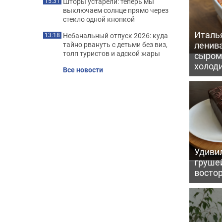
Шторы устарели: теперь мы
15:31
выключаем солнце прямо через
стекло одной кнопкой
Италь
Небанальный отпуск 2026: куда
13:18
ленив
тайно рвануть с детьми без виз,
толп туристов и адской жары
сыром 
холод
Все новости
Удивил
грушей
восто