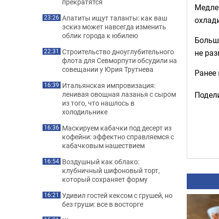
прекратятся
Медлен
Апатиты ищут таланты: как ваш
23:26
охлади
эскиз может навсегда изменить
облик города к юбилею
Больш
Строительство дноуглубительного
не раз
22:31
флота для Севморпути обсудили на
совещании у Юрия Трутнева
Ранее
Итальянская импровизация:
16:39
ленивая овощная лазанья с сыром
Подели
из того, что нашлось в
холодильнике
Маскируем кабачки под десерт из
16:36
кофейни: эффектно справляемся с
кабачковым нашествием
Воздушный как облако:
16:54
клубничный шифоновый торт,
который сохраняет форму
Удивил гостей кексом с грушей, но
16:21
без груши: все в восторге