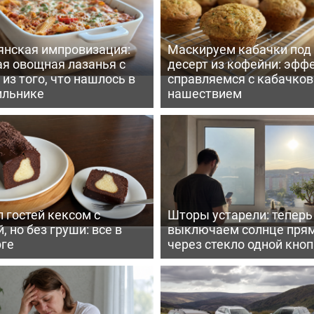
янская импровизация:
Маскируем кабачки под
ая овощная лазанья с
десерт из кофейни: эфф
из того, что нашлось в
справляемся с кабачко
ильнике
нашествием
 гостей кексом с
Шторы устарели: тепер
, но без груши: все в
выключаем солнце пря
рге
через стекло одной кно