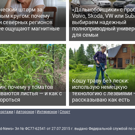
ческий шторм за
«Дальнобойщики» с про
ным кругом: почему
Volvo, Skoda, VW или Suba
и северных регионов
выбираем надежный
ее ощущают магнитные
полноприводный универ
для семьи
Кошу траву без лески:
ин, почему у томатов
использую немецкую
ваются листья — и как с
технологию с лезвиями 
бороться
рассказываю как есть
портажи
|
Авторское
|
Интересное
|
Спорт
d-News» Эл № ФС77-62541 от 27.07.2015 г. выдано Федеральной службой по 