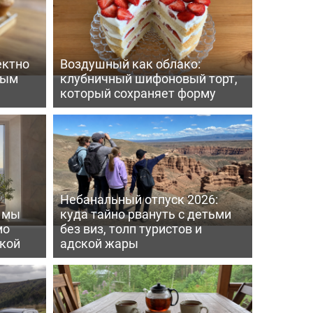
ектно
Воздушный как облако:
вым
клубничный шифоновый торт,
который сохраняет форму
Небанальный отпуск 2026:
ь мы
куда тайно рвануть с детьми
мо
без виз, толп туристов и
пкой
адской жары