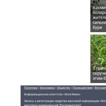
Косми
поляр
жител
сильн
бури
5 прич
скручи
этим 
Политика
|
Экономика
|
Общество
|
Происшествия
|
Фоторе
Информационное агентство «Nord-News»
Запись о регистрации средства массовой информации «Nor
массовых коммуникаций (Роскомнадзор).