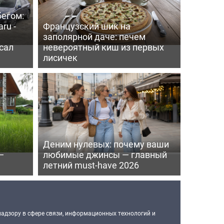
бегом:
ru -
Французский шик на
заполярной даче: печем
сал
невероятный киш из первых
лисичек
Деним нулевых: почему ваши
—
любимые джинсы — главный
летний must-have 2026
надзору в сфере связи, информационных технологий и