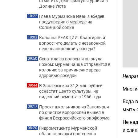
отметить День физкультурника в
Долине Уюта
Глава Мурманска Иван Лебедев
10:22
предупредил о медведе на
Солнечной сопке
Колонка РЕАКЦИИ. Квартирный
10:03
вопрос: что делать с незаконной
перепланировкой у соседа?
Схватила за волосы и пырнула
09:50
ножом: мурманчанка отправится в
колонию за причинение вреда
здоровью соседки
Непра
В Заозерске за 31,8 млн рублей
09:44
Многие
оснастят Центр культуры, не
видевший ремонта с 1966 года
Вода в
Проект школьников из Заполярья
09:17
мыть е
по очистке водорослей вышел в
финал Всероссийского экофорума
Не над
Гидрометцентр Мурманской
08:20
и слип
области: осадки постепенно