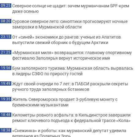
Северное солнце не щадит: зачем мурманчанам SPF-крем
09:25
даже осенью
Суровое северное лето: синоптики прогнозируют ночные
08:20
заморозки в Мурманской области
От «синей» экономики до рангов: ученые из Апатитов
23:15
выпустили свежий сборник о будущем Арктики
«Мурманская миля» возвращается: главному спортивному
21:25
фестивалю Заполярья вернут историческое имя
Бум заполярного туризма: Мурманская область вырвалась
19:56
в лидеры СЗФО по приросту гостей
Ждут своей очереди по 7 лет: в ПАБСИ раскрыли секреты
19:49
ручного труда заполярных ботаников
Житель Североморска продает 3-рублевую монету с
19:35
бременскими музыкантами
Километры ровного асфальта: в Кильдинстрое завершили
18:48
ремонт ключевого подъезда к федеральной трассе «Кола»
«Снежинка» и роботы: как мурманский депутат удивила
18:38
ветеранов из Полярных Зорь