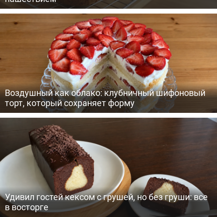
Воздушный как облако: клубничный шифоновый
торт, который сохраняет форму
Удивил гостей кексом с грушей, но без груши: все
в восторге