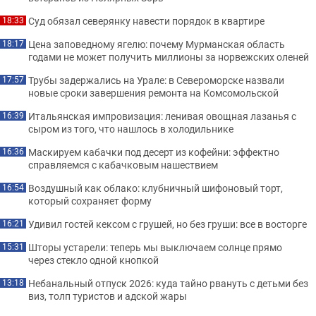
Суд обязал северянку навести порядок в квартире
18:33
Цена заповедному ягелю: почему Мурманская область
18:17
годами не может получить миллионы за норвежских оленей
Трубы задержались на Урале: в Североморске назвали
17:57
новые сроки завершения ремонта на Комсомольской
Итальянская импровизация: ленивая овощная лазанья с
16:39
сыром из того, что нашлось в холодильнике
Маскируем кабачки под десерт из кофейни: эффектно
16:36
справляемся с кабачковым нашествием
Воздушный как облако: клубничный шифоновый торт,
16:54
который сохраняет форму
Удивил гостей кексом с грушей, но без груши: все в восторге
16:21
Шторы устарели: теперь мы выключаем солнце прямо
15:31
через стекло одной кнопкой
Небанальный отпуск 2026: куда тайно рвануть с детьми без
13:18
виз, толп туристов и адской жары