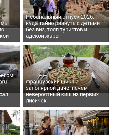
Небанальный отпуск 2026:
ь мы
куда тайно рвануть с детьми
мо
без виз, толп туристов и
пкой
адской жары
бегом:
ru -
Французский шик на
заполярной даче: печем
сал
невероятный киш из первых
лисичек