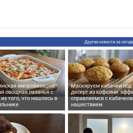
Другие новости за сегод
янская импровизация:
Маскируем кабачки под
ая овощная лазанья с
десерт из кофейни: эфф
из того, что нашлось в
справляемся с кабачко
ильнике
нашествием