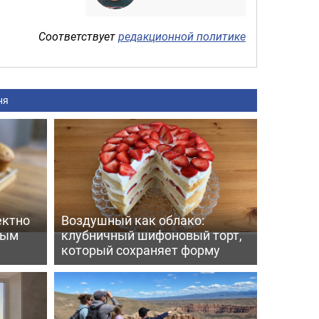
Соответствует
редакционной политике
ня
ектно
Воздушный как облако:
вым
клубничный шифоновый торт,
который сохраняет форму