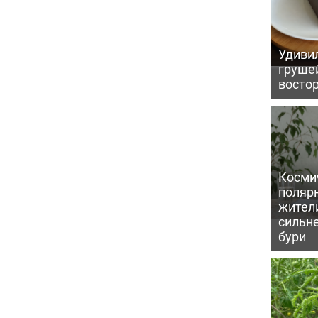
Удивил
грушей
восто
Косми
поляр
жител
сильн
бури