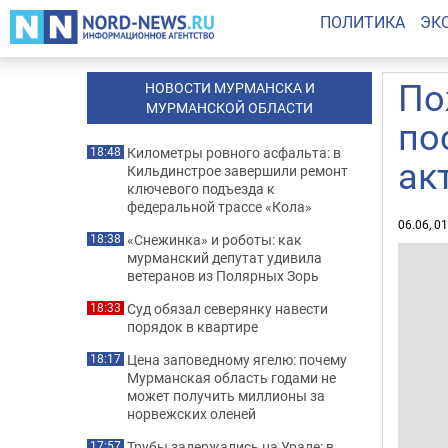
ПОЛИТИКА
ЭК
По
НОВОСТИ МУРМАНСКА И
МУРМАНСКОЙ ОБЛАСТИ
по
Километры ровного асфальта: в
18:48
ак
Кильдинстрое завершили ремонт
ключевого подъезда к
федеральной трассе «Кола»
06.06, 0
«Снежинка» и роботы: как
18:38
мурманский депутат удивила
ветеранов из Полярных Зорь
Суд обязал северянку навести
18:33
порядок в квартире
Цена заповедному ягелю: почему
18:17
Мурманская область годами не
может получить миллионы за
норвежских оленей
Трубы задержались на Урале: в
17:57