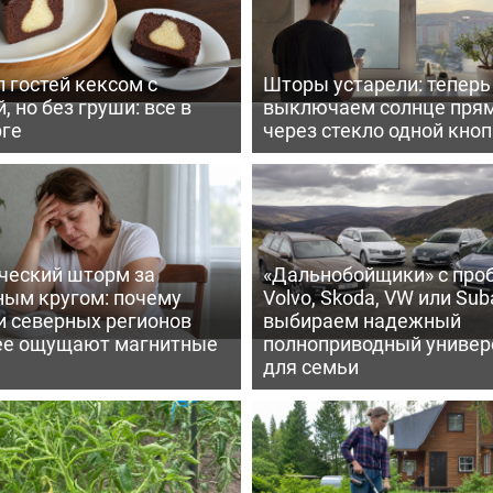
 гостей кексом с
Шторы устарели: тепер
, но без груши: все в
выключаем солнце пря
рге
через стекло одной кно
ческий шторм за
«Дальнобойщики» с про
ным кругом: почему
Volvo, Skoda, VW или Suba
и северных регионов
выбираем надежный
ее ощущают магнитные
полноприводный универ
для семьи