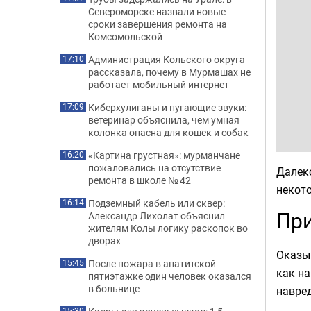
Североморске назвали новые
сроки завершения ремонта на
Комсомольской
Администрация Кольского округа
17:10
рассказала, почему в Мурмашах не
работает мобильный интернет
Киберхулиганы и пугающие звуки:
17:09
ветеринар объяснила, чем умная
колонка опасна для кошек и собак
«Картина грустная»: мурманчане
16:20
пожаловались на отсутствие
Далеко
ремонта в школе № 42
некото
Подземный кабель или сквер:
16:14
При
Александр Лихолат объяснил
жителям Колы логику раскопок во
дворах
Оказыв
После пожара в апатитской
15:45
как на
пятиэтажке один человек оказался
в больнице
навред
15:30