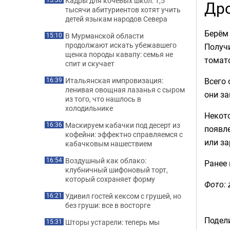
Кадры для кочевых школ: 1,5
Др
тысячи абитуриентов хотят учить
детей языкам народов Севера
Берём
В Мурманской области
15:10
продолжают искать убежавшего
Получ
щенка породы кавапу: семья не
томат
спит и скучает
Всего 
Итальянская импровизация:
16:39
ленивая овощная лазанья с сыром
они за
из того, что нашлось в
холодильнике
Некото
Маскируем кабачки под десерт из
16:36
появле
кофейни: эффектно справляемся с
или за
кабачковым нашествием
Воздушный как облако:
16:54
Ранее
клубничный шифоновый торт,
который сохраняет форму
Фото: 
Удивил гостей кексом с грушей, но
16:21
без груши: все в восторге
Подели
Шторы устарели: теперь мы
15:31