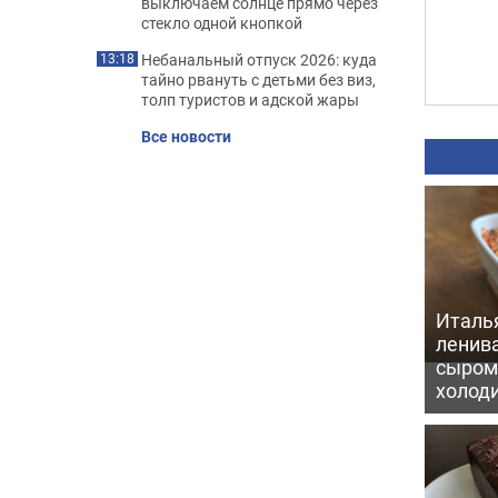
выключаем солнце прямо через
стекло одной кнопкой
Небанальный отпуск 2026: куда
13:18
тайно рвануть с детьми без виз,
толп туристов и адской жары
Все новости
Италь
ленив
сыром 
холод