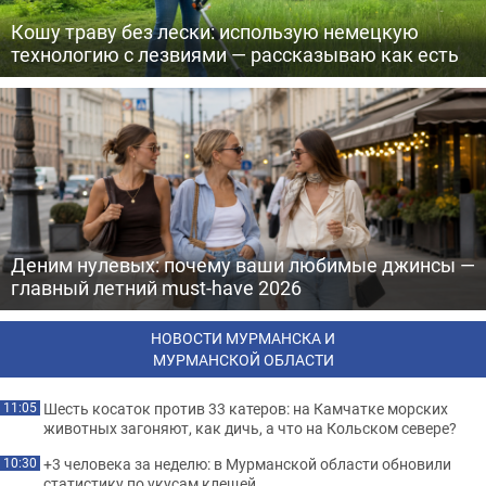
Кошу траву без лески: использую немецкую
технологию с лезвиями — рассказываю как есть
Деним нулевых: почему ваши любимые джинсы —
главный летний must-have 2026
НОВОСТИ МУРМАНСКА И
МУРМАНСКОЙ ОБЛАСТИ
Шесть косаток против 33 катеров: на Камчатке морских
11:05
животных загоняют, как дичь, а что на Кольском севере?
+3 человека за неделю: в Мурманской области обновили
10:30
статистику по укусам клещей