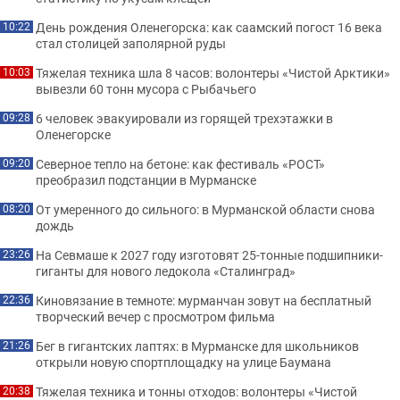
День рождения Оленегорска: как саамский погост 16 века
10:22
стал столицей заполярной руды
Тяжелая техника шла 8 часов: волонтеры «Чистой Арктики»
10:03
вывезли 60 тонн мусора с Рыбачьего
6 человек эвакуировали из горящей трехэтажки в
09:28
Оленегорске
Северное тепло на бетоне: как фестиваль «РОСТ»
09:20
преобразил подстанции в Мурманске
От умеренного до сильного: в Мурманской области снова
08:20
дождь
На Севмаше к 2027 году изготовят 25-тонные подшипники-
23:26
гиганты для нового ледокола «Сталинград»
Киновязание в темноте: мурманчан зовут на бесплатный
22:36
творческий вечер с просмотром фильма
Бег в гигантских лаптях: в Мурманске для школьников
21:26
открыли новую спортплощадку на улице Баумана
Тяжелая техника и тонны отходов: волонтеры «Чистой
20:38