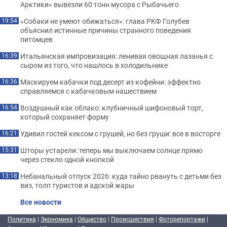
Арктики» вывезли 60 тонн мусора с Рыбачьего
«Собаки не умеют обижаться»: глава РКФ Голубев
19:54
объяснил истинные причины странного поведения
питомцев
Итальянская импровизация: ленивая овощная лазанья с
16:39
сыром из того, что нашлось в холодильнике
Маскируем кабачки под десерт из кофейни: эффектно
16:36
справляемся с кабачковым нашествием
Воздушный как облако: клубничный шифоновый торт,
16:54
который сохраняет форму
Удивил гостей кексом с грушей, но без груши: все в восторге
16:21
Шторы устарели: теперь мы выключаем солнце прямо
15:31
через стекло одной кнопкой
Небанальный отпуск 2026: куда тайно рвануть с детьми без
13:18
виз, толп туристов и адской жары
Все новости
Политика
|
Экономика
|
Общество
|
Происшествия
|
Фоторепортажи
|