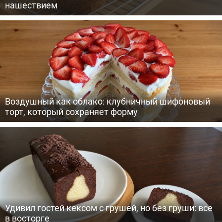
нашествием
Воздушный как облако: клубничный шифоновый
торт, который сохраняет форму
Удивил гостей кексом с грушей, но без груши: все
в восторге