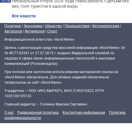
Небанальный отпуск 2026: куда тайно рвануть с детьми без
13:18
виз, толп туристов и адской жары
Все новости
Политика
|
Экономика
|
Общество
|
Происшествия
|
Фоторепортажи
|
Авторское
|
Интересное
|
Спорт
Информационное агентство «Nord-News»
Запись о регистрации средства массовой информации «Nord-News» Эл
№ ФС77-62541 от 27.07.2015 г. выдано Федеральной службой по
надзору в сфере связи, информационных технологий и массовых
коммуникаций (Роскомнадзор).
При полном или частичном использовании материалов ссылка на
«Nord-News» обязательна. Для сетевых изданий обязательна
гиперссылка на сайт «Nord-News».
Учредитель — ООО «ИКС-МАРКЕТ», ИНН 5190310423, ОГРН
1035100155133
Главный редактор — Голямин Максим Сергеевич
О нас
Редакционная политика
Контактная информация
Политика
конфиденциальности