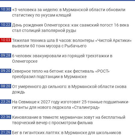
+3 человека за неделю: в Мурманской области обновили
10:30
статистику по укусам клещей
День рождения Оленегорска: как саамский погост 16 века
10:22
стал столицей заполярной руды
Тяжелая техника шла 8 часов: волонтеры «Чистой Арктики»
10:03
вывезли 60 тонн мусора с Рыбачьего
6 человек эвакуировали из горящей трехэтажки в
09:28
Оленегорске
Северное тепло на бетоне: как фестиваль «РОСТ»
09:20
преобразил подстанции в Мурманске
От умеренного до сильного: в Мурманской области снова
08:20
дождь
На Севмаше к 2027 году изготовят 25-тонные подшипники-
23:26
гиганты для нового ледокола «Сталинград»
Киновязание в темноте: мурманчан зовут на бесплатный
22:36
творческий вечер с просмотром фильма
Бег в гигантских лаптях: в Мурманске для школьников
21:26