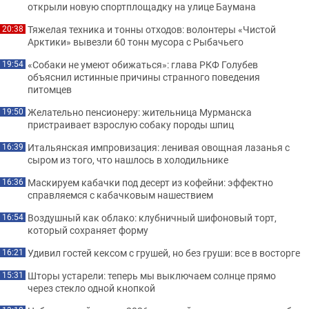
открыли новую спортплощадку на улице Баумана
Тяжелая техника и тонны отходов: волонтеры «Чистой
20:38
Арктики» вывезли 60 тонн мусора с Рыбачьего
«Собаки не умеют обижаться»: глава РКФ Голубев
19:54
объяснил истинные причины странного поведения
питомцев
Желательно пенсионеру: жительница Мурманска
19:50
пристраивает взрослую собаку породы шпиц
Итальянская импровизация: ленивая овощная лазанья с
16:39
сыром из того, что нашлось в холодильнике
Маскируем кабачки под десерт из кофейни: эффектно
16:36
справляемся с кабачковым нашествием
Воздушный как облако: клубничный шифоновый торт,
16:54
который сохраняет форму
Удивил гостей кексом с грушей, но без груши: все в восторге
16:21
Шторы устарели: теперь мы выключаем солнце прямо
15:31
через стекло одной кнопкой