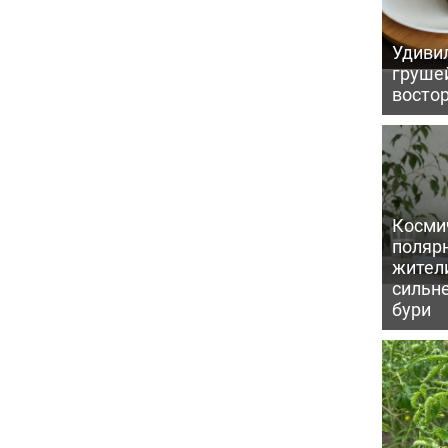
Удивил
грушей
восто
Косми
поляр
жител
сильн
бури