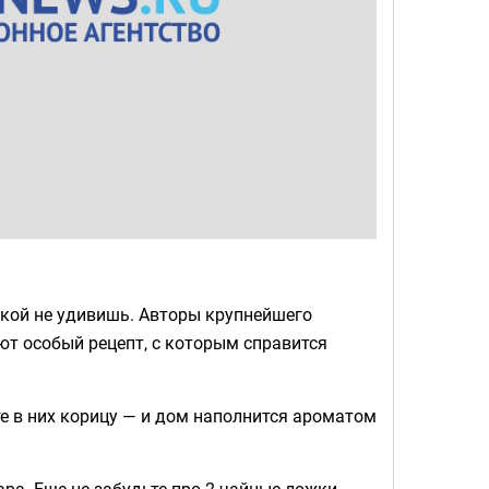
чкой не удивишь. Авторы крупнейшего
т особый рецепт, с которым справится
те в них корицу — и дом наполнится ароматом
ара. Еще не забудьте про 2 чайные ложки