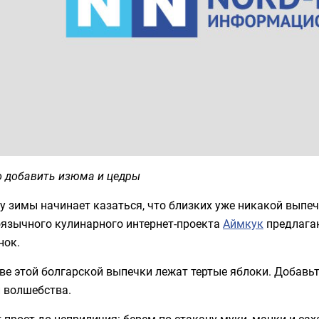
 добавить изюма и цедры
у зимы начинает казаться, что близких уже никакой выпе
оязычного кулинарного интернет-проекта
Аймкук
предлагаю
нок.
ве этой болгарской выпечки лежат тертые яблоки. Добавь
 волшебства.
 прост до неприличия: берем по стакану муки, манки и сах