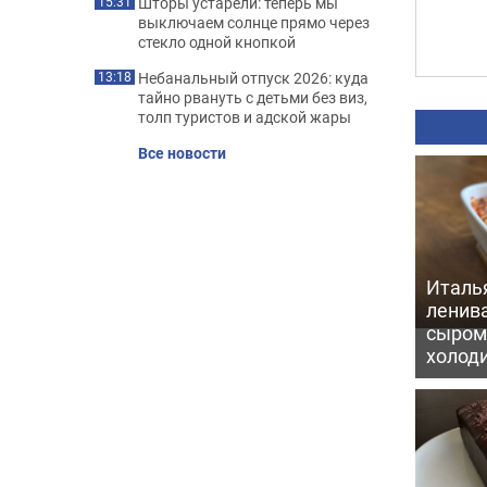
Шторы устарели: теперь мы
15:31
выключаем солнце прямо через
стекло одной кнопкой
Небанальный отпуск 2026: куда
13:18
тайно рвануть с детьми без виз,
толп туристов и адской жары
Все новости
Италь
ленив
сыром 
холод