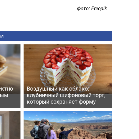
Фото: Freepik
ня
ектно
Воздушный как облако:
вым
клубничный шифоновый торт,
который сохраняет форму