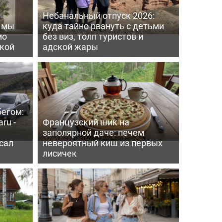
Небанальный отпуск 2026:
ь мы
куда тайно рвануть с детьми
мо
без виз, толп туристов и
пкой
адской жары
бегом:
ru -
Французский шик на
заполярной даче: печем
сал
невероятный киш из первых
лисичек