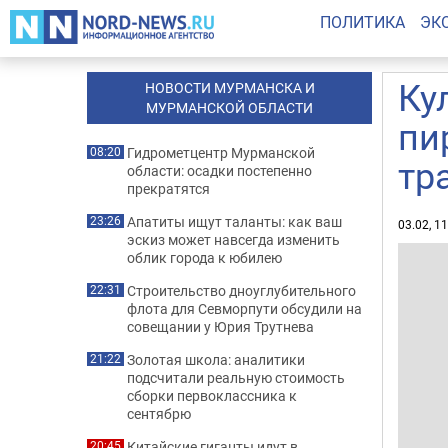
ПОЛИТИКА
ЭК
Ку
НОВОСТИ МУРМАНСКА И
МУРМАНСКОЙ ОБЛАСТИ
пи
Гидрометцентр Мурманской
08:20
тр
области: осадки постепенно
прекратятся
Апатиты ищут таланты: как ваш
23:26
03.02, 1
эскиз может навсегда изменить
облик города к юбилею
Строительство дноуглубительного
22:31
флота для Севморпути обсудили на
совещании у Юрия Трутнева
Золотая школа: аналитики
21:22
подсчитали реальную стоимость
сборки первоклассника к
сентябрю
Китайские гиганты идут в
20:45