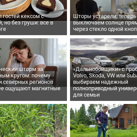
 гостей кексом с
Шторы устарели: тепер
, но без груши: все в
выключаем солнце пря
рге
через стекло одной кно
ческий шторм за
«Дальнобойщики» с про
ным кругом: почему
Volvo, Skoda, VW или Suba
и северных регионов
выбираем надежный
ее ощущают магнитные
полноприводный универ
для семьи