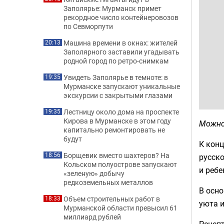
Заполярье: Мурманск примет
рекордное число контейнеровозов
по Севморпути
Машина времени в окнах: жителей
20:13
Заполярного заставили угадывать
родной город по ретро-снимкам
Увидеть Заполярье в темноте: в
19:35
Мурманске запускают уникальные
экскурсии с закрытыми глазами
Лестницу около дома на проспекте
19:35
Кирова в Мурманске в этом году
Можно
капитально ремонтировать не
будут
К конц
Борщевик вместо шахтеров? На
18:56
русск
Кольском полуострове запускают
и ребе
«зеленую» добычу
редкоземельных металлов
В осно
Объем строительных работ в
18:33
уюта и
Мурманской области превысил 61
миллиард рублей
Рецепт