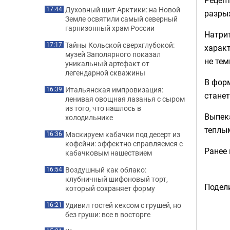
Духовный щит Арктики: на Новой
17:44
разрых
Земле освятили самый северный
гарнизонный храм России
Натрит
Тайны Кольской сверхглубокой:
17:17
характ
музей Заполярного показал
не тем
уникальный артефакт от
легендарной скважины
В фор
Итальянская импровизация:
16:39
станет
ленивая овощная лазанья с сыром
из того, что нашлось в
Выпека
холодильнике
теплым
Маскируем кабачки под десерт из
16:36
кофейни: эффектно справляемся с
Ранее
кабачковым нашествием
Воздушный как облако:
16:54
клубничный шифоновый торт,
Подели
который сохраняет форму
Удивил гостей кексом с грушей, но
16:21
без груши: все в восторге