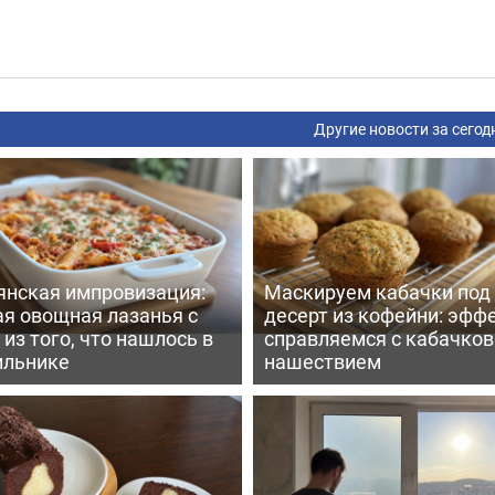
Другие новости за сегод
янская импровизация:
Маскируем кабачки под
ая овощная лазанья с
десерт из кофейни: эфф
из того, что нашлось в
справляемся с кабачко
ильнике
нашествием