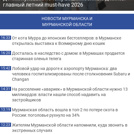
главный летний must-have 2026
НОВОСТИ МУРМАНСКА И
МУРМАНСКОЙ ОБЛАСТИ
От кота Мурра до японских бестселлеров: в Мурманске
16:33
открылась выставка к Всемирному дню кошек
Досталась в наследство с домом: в Мурмашах продается
16:20
старинная оленья телега
Лобовой удар на дороге к аэропорту Мурманска: два
15:42
человека госпитализированы после столкновения Subaru и
Changan
На расселение «авариек» в Мурманской области нужно 13
14:31
миллиардов: власти нашли способ надавить на
застройщиков
Мурманская область вошла в топ-2 по потере скота в
13:19
России: поголовье рухнуло на 34%
Жителям Мурманской области напомнили, куда звонить в
12:23
экстренных случаях