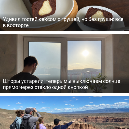
Удивил гостей кексом с грушей, но без груши: все
в восторге
Шторы устарели: теперь мы выключаем солнце
прямо через стекло одной кнопкой