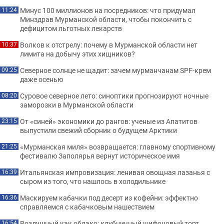
Минус 100 миллионов на посредников: что придумал
11:24
Минздрав Мурманской области, чтобы покончить с
дефицитом льготных лекарств
Волков к отстрелу: почему в Мурманской области нет
10:37
лимита на добычу этих хищников?
Северное солнце не щадит: зачем мурманчанам SPF-крем
09:25
даже осенью
Суровое северное лето: синоптики прогнозируют ночные
08:20
заморозки в Мурманской области
От «синей» экономики до рангов: ученые из Апатитов
23:15
выпустили свежий сборник о будущем Арктики
«Мурманская миля» возвращается: главному спортивному
21:25
фестивалю Заполярья вернут историческое имя
Итальянская импровизация: ленивая овощная лазанья с
16:39
сыром из того, что нашлось в холодильнике
Маскируем кабачки под десерт из кофейни: эффектно
16:36
справляемся с кабачковым нашествием
Воздушный как облако: клубничный шифоновый торт,
16:54