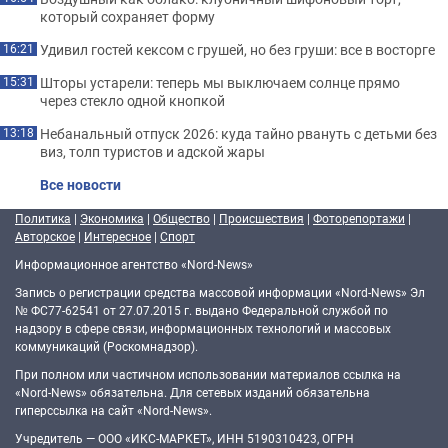
который сохраняет форму
Удивил гостей кексом с грушей, но без груши: все в восторге
16:21
Шторы устарели: теперь мы выключаем солнце прямо
15:31
через стекло одной кнопкой
Небанальный отпуск 2026: куда тайно рвануть с детьми без
13:18
виз, толп туристов и адской жары
Все новости
Политика
|
Экономика
|
Общество
|
Происшествия
|
Фоторепортажи
|
Авторское
|
Интересное
|
Спорт
Информационное агентство «Nord-News»
Запись о регистрации средства массовой информации «Nord-News» Эл
№ ФС77-62541 от 27.07.2015 г. выдано Федеральной службой по
надзору в сфере связи, информационных технологий и массовых
коммуникаций (Роскомнадзор).
При полном или частичном использовании материалов ссылка на
«Nord-News» обязательна. Для сетевых изданий обязательна
гиперссылка на сайт «Nord-News».
Учредитель — ООО «ИКС-МАРКЕТ», ИНН 5190310423, ОГРН