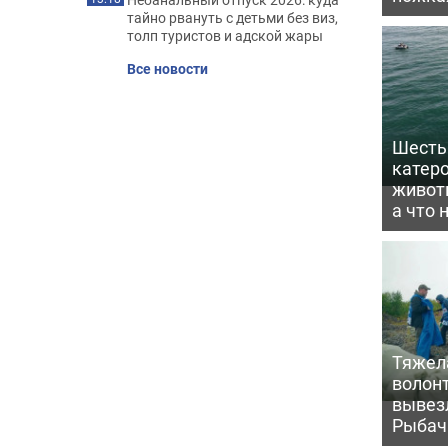
тайно рвануть с детьми без виз,
толп туристов и адской жары
Все новости
Шесть 
катеро
животн
а что 
Тяжела
волон
вывезл
Рыбач