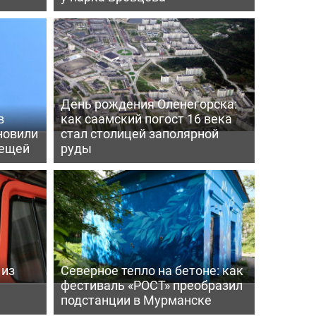
День рождения Оленегорска:
в
как саамский погост 16 века
новили
стал столицей заполярной
лещей
руды
 из
Северное тепло на бетоне: как
фестиваль «РОСТ» преобразил
подстанции в Мурманске