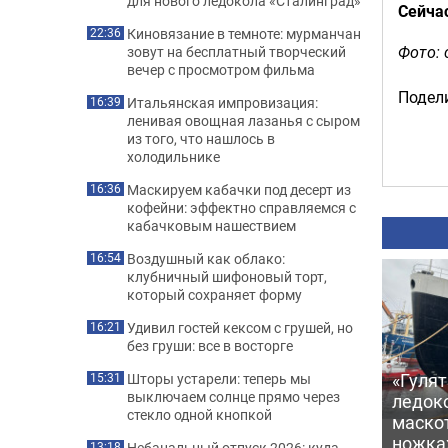
для нового ледокола «Сталинград»
Сейча
Киновязание в темноте: мурманчан
22:36
Фото: 
зовут на бесплатный творческий
вечер с просмотром фильма
Подели
Итальянская импровизация:
16:39
ленивая овощная лазанья с сыром
из того, что нашлось в
холодильнике
Маскируем кабачки под десерт из
16:36
кофейни: эффектно справляемся с
кабачковым нашествием
Воздушный как облако:
16:54
клубничный шифоновый торт,
который сохраняет форму
Удивил гостей кексом с грушей, но
16:21
без груши: все в восторге
«Гулят
Шторы устарели: теперь мы
15:31
выключаем солнце прямо через
ледок
стекло одной кнопкой
маско
ножка
Небанальный отпуск 2026: куда
13:18