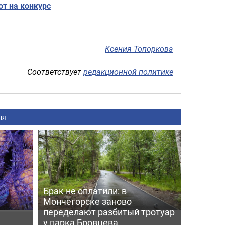
т на конкурс
Ксения Топоркова
Соответствует
редакционной политике
ня
Брак не оплатили: в
Мончегорске заново
переделают разбитый тротуар
у парка Бровцева