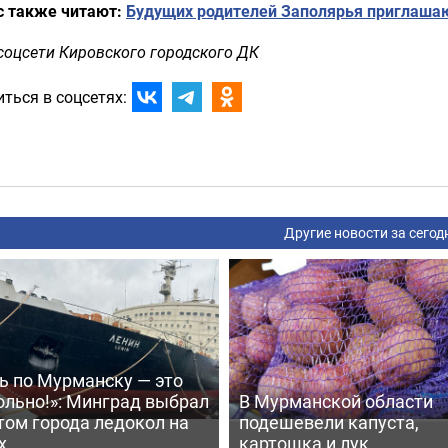
с также читают:
Будущих родителей Заполярья приглашаю
соцсети Кировского городского ДК
ться в соцсетях:
Другие новости за сегод
ь по Мурманску — это
ольно!»: Минград выбрал
В Мурманской области
том города ледокол на
подешевели капуста,
х
картошка и лук