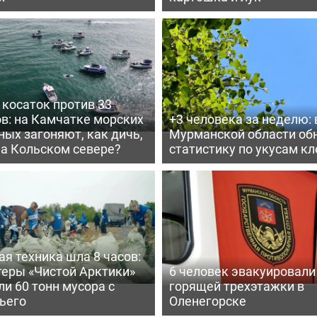
косаток против 33
в: на Камчатке морских
+3 человека за неделю: 
ых загоняют, как дичь,
Мурманской области об
на Кольском севере?
статистику по укусам к
я техника шла 8 часов:
теры «Чистой Арктики»
6 человек эвакуировали
и 60 тонн мусора с
горящей трехэтажки в
ьего
Оленегорске