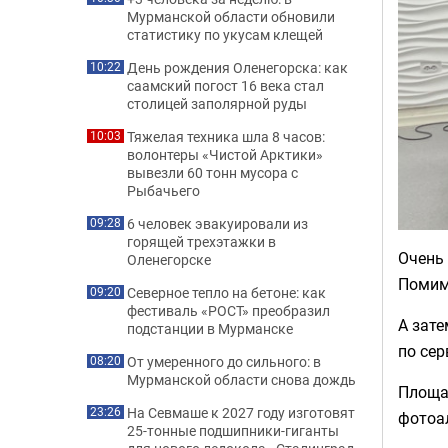
Мурманской области обновили
статистику по укусам клещей
День рождения Оленегорска: как
10:22
саамский погост 16 века стал
столицей заполярной руды
Тяжелая техника шла 8 часов:
10:03
волонтеры «Чистой Арктики»
вывезли 60 тонн мусора с
Рыбачьего
6 человек эвакуировали из
09:28
горящей трехэтажки в
Очень
Оленегорске
Помим
Северное тепло на бетоне: как
09:20
фестиваль «РОСТ» преобразил
А зат
подстанции в Мурманске
по сер
От умеренного до сильного: в
08:20
Мурманской области снова дождь
Площа
На Севмаше к 2027 году изготовят
23:26
фотоа
25-тонные подшипники-гиганты