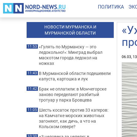
ПОЛИТИКА
ЭК
«У
НОВОСТИ МУРМАНСКА И
МУРМАНСКОЙ ОБЛАСТИ
пр
«Гулять по Мурманску — это
11:53
ледокольно!»: Минград выбрал
06.03, 1
маскотом города ледокол на
ножках
В Мурманской области подешевели
11:43
капуста, картошка и лук
Брак не оплатили: в Мончегорске
11:42
заново переделают разбитый
тротуар у парка Бровцева
Шесть косаток против 33 катеров:
11:05
на Камчатке морских животных
загоняют, как дичь, а что на
Кольском севере?
+3 человека за неделю: в
10:30