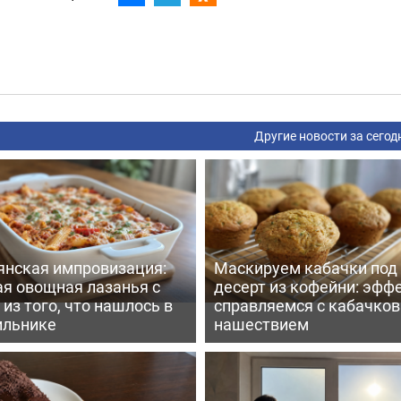
Другие новости за сегод
янская импровизация:
Маскируем кабачки под
ая овощная лазанья с
десерт из кофейни: эфф
из того, что нашлось в
справляемся с кабачко
ильнике
нашествием