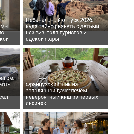
Небанальный отпуск 2026:
ь мы
куда тайно рвануть с детьми
мо
без виз, толп туристов и
пкой
адской жары
бегом:
ru -
Французский шик на
заполярной даче: печем
сал
невероятный киш из первых
лисичек