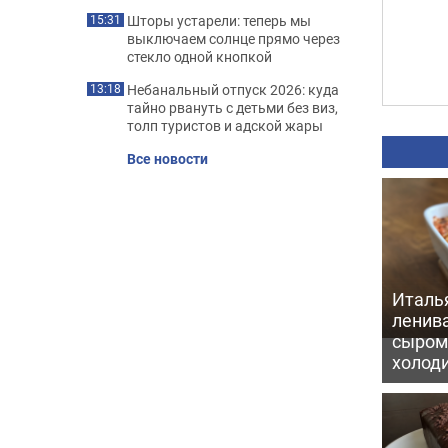
Шторы устарели: теперь мы
15:31
выключаем солнце прямо через
стекло одной кнопкой
Небанальный отпуск 2026: куда
13:18
тайно рвануть с детьми без виз,
толп туристов и адской жары
Все новости
Италь
ленив
сыром 
холод