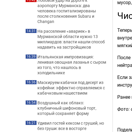
Лобовой удар на дороге к
мусор,
аэропорту Мурманска: два
человека госпитализированы
Чис
после столкновения Subaru и
Changan
Теперь
На расселение «авариек» в
14:31
Мурманской области нужно 13
внутре
миллиардов: власти нашли способ
мягки
надавить на застройщиков
Итальянская импровизация:
После 
16:39
ленивая овощная лазанья с сыром
нейтра
из того, что нашлось в
холодильнике
Если з
Маскируем кабачки под десерт из
16:36
инстру
кофейни: эффектно справляемся с
кабачковым нашествием
Ранее
Воздушный как облако:
16:54
клубничный шифоновый торт,
Фото: 
который сохраняет форму
Удивил гостей кексом с грушей, но
16:21
без груши: все в восторге
Подели