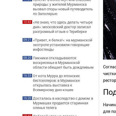
природы: у жителей Мурманска
вызвал споры новый путеводитель
по Заполярью
«Не знаю, что здесь делать четыре
10:43
дня»: московский доктор записал
разгромный отзыв о Териберке
«Привет, я белка!»: на мурманской
09:21
экотропе установили говорящие
инфостенды
Пикники откладываются:
08:20
воскресенье в Мурманской
Соглас
области обещает быть дождливым
чистки
От кота Мурра до японских
16:33
рестор
бестселлеров: в Мурманске
открылась выставка к
Под
Всемирному дню кошек
Досталась в наследство с домом: в
16:20
Мурмашах продается старинная
Начин
оленья телега
для по
15:42