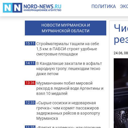
ПОЛИТИКА
ЭК
Чи
НОВОСТИ МУРМАНСКА И
МУРМАНСКОЙ ОБЛАСТИ
ре
Стройматериалы тащили на себе
15:11
1,5 км: в ПАБСИ строят удобные
24.06, 0
смотровые площадки
В Кандалакше закатали в асфальт
14:11
народную тропу: пешеходам тесно
даже летом
Мурманчанин побил мировой
13:36
рекорд в ледяной воде Аргентины и
взял 10 медалей
«Сырые сосиски и недовареная
12:33
гречка»: чем кормят пассажиров
задержанных рейсов в аэропорту
Мурманска
«Влетит в копеечку» или спасение
11:35