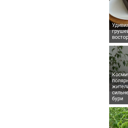
Удивил
грушей
восто
Косми
поляр
жител
сильн
бури