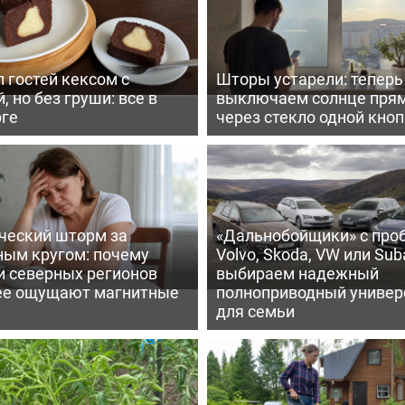
 гостей кексом с
Шторы устарели: тепер
, но без груши: все в
выключаем солнце пря
рге
через стекло одной кно
ческий шторм за
«Дальнобойщики» с про
ным кругом: почему
Volvo, Skoda, VW или Suba
и северных регионов
выбираем надежный
ее ощущают магнитные
полноприводный универ
для семьи