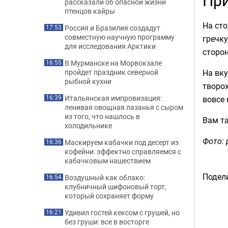
При
рассказали об опасной жизни
птенцов кайры
На сто
Россия и Бразилия создадут
17:53
совместную научную программу
гречку
для исследования Арктики
сторон
В Мурманске на Морвокзале
16:55
На вку
пройдет праздник северной
рыбной кухни
творож
Итальянская импровизация:
вовсе 
16:39
ленивая овощная лазанья с сыром
из того, что нашлось в
Вам т
холодильнике
Фото: 
Маскируем кабачки под десерт из
16:36
кофейни: эффектно справляемся с
кабачковым нашествием
Подели
Воздушный как облако:
16:54
клубничный шифоновый торт,
который сохраняет форму
Удивил гостей кексом с грушей, но
16:21
без груши: все в восторге