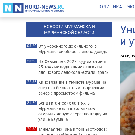
ПОЛИТИКА
ЭК
Ун
НОВОСТИ МУРМАНСКА И
МУРМАНСКОЙ ОБЛАСТИ
и 
От умеренного до сильного: в
08:20
Мурманской области снова дождь
24.06, 0
На Севмаше к 2027 году изготовят
23:26
25-тонные подшипники-гиганты
для нового ледокола «Сталинград»
Киновязание в темноте: мурманчан
22:36
зовут на бесплатный творческий
вечер с просмотром фильма
Бег в гигантских лаптях: в
21:26
Мурманске для школьников
открыли новую спортплощадку на
улице Баумана
Тяжелая техника и тонны отходов:
20:38
волонтеры «Чистой Арктики»