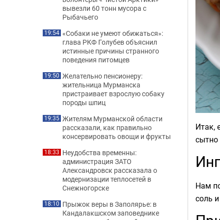
вывезли 60 тонн мусора с
Рыбачьего
«Собаки не умеют обижаться»:
19:54
глава РКФ Голубев объяснил
истинные причины странного
поведения питомцев
Желательно пенсионеру:
19:50
жительница Мурманска
пристраивает взрослую собаку
породы шпиц
Жителям Мурманской области
19:35
Итак, 
рассказали, как правильно
консервировать овощи и фрукты
сытно 
Неудобства временны:
18:33
Ин
администрация ЗАТО
Александровск рассказала о
модернизации теплосетей в
Нам по
Снежногорске
соль и
Прыжок веры в Заполярье: в
18:10
Кандалакшском заповеднике