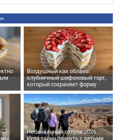
ня
ектно
Воздушный как облако:
вым
клубничный шифоновый торт,
который сохраняет форму
Небанальный отпуск 2026:
ь мы
куда тайно рвануть с детьми