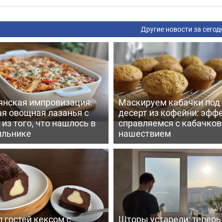
Другие новости за сегод
янская импровизация:
Маскируем кабачки под
ая овощная лазанья с
десерт из кофейни: эфф
из того, что нашлось в
справляемся с кабачко
ильнике
нашествием
 гостей кексом с
Шторы устарели: тепер