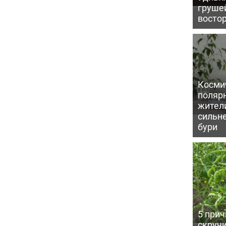
грушей
восто
Косми
поляр
жител
сильн
бури
5 прич
скручи