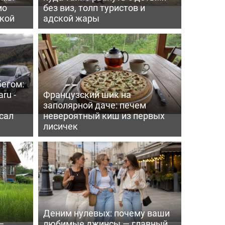
мо
без виз, толп туристов и
пкой
адской жары
бегом:
ru -
Французский шик на
заполярной даче: печем
сал
невероятный киш из первых
лисичек
Деним нулевых: почему ваши
—
любимые джинсы — главный