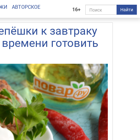
АЖИ
АВТОРСКОЕ
16+
Найти
епёшки к завтраку
т времени готовить