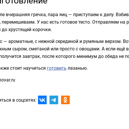
готовление
ле вчерашняя гречка, пара яиц — приступаем к делу. Взби
, перемешиваем. У нас есть готовое тесто. Отправляем на
 до хрустящей корочки.
с — ароматные, с нежной серединой и румяным верхом. Вот
ным сыром, сметаной или просто с овощами. А если ещё в 
получится завтрак, после которого минимум до обеда не п
акже стоит научиться
готовить
лазанью.
povar.ru
ться в соцсетях: