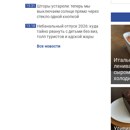
Шторы устарели: теперь мы
15:31
выключаем солнце прямо через
стекло одной кнопкой
Небанальный отпуск 2026: куда
13:18
тайно рвануть с детьми без виз,
толп туристов и адской жары
Все новости
Италь
ленив
сыром 
холод
Удивил