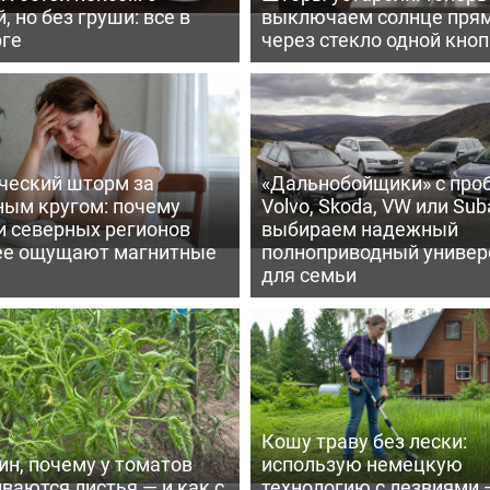
, но без груши: все в
выключаем солнце пря
рге
через стекло одной кно
ческий шторм за
«Дальнобойщики» с про
ным кругом: почему
Volvo, Skoda, VW или Suba
и северных регионов
выбираем надежный
ее ощущают магнитные
полноприводный универ
для семьи
Кошу траву без лески:
ин, почему у томатов
использую немецкую
ваются листья — и как с
технологию с лезвиями 