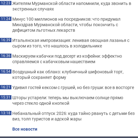
Жителям Мурманской области напомнили, куда звонить в
12:23
экстренных случаях
Минус 100 миллионов на посредников: что придумал
11:24
Минздрав Мурманской области, чтобы покончить с
дефицитом льготных лекарств
Итальянская импровизация: ленивая овощная лазанья с
16:39
сыром из того, что нашлось в холодильнике
Маскируем кабачки под десерт из кофейни: эффектно
16:36
справляемся с кабачковым нашествием
Воздушный как облако: клубничный шифоновый торт,
16:54
который сохраняет форму
Удивил гостей кексом с грушей, но без груши: все в восторге
16:21
Шторы устарели: теперь мы выключаем солнце прямо
15:31
через стекло одной кнопкой
Небанальный отпуск 2026: куда тайно рвануть с детьми без
13:18
виз, толп туристов и адской жары
Все новости