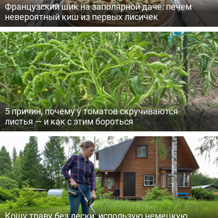
Французский шик на заполярной даче: печем
невероятный киш из первых лисичек
5 причин, почему у томатов скручиваются
листья — и как с этим бороться
Кошу траву без лески: использую немецкую