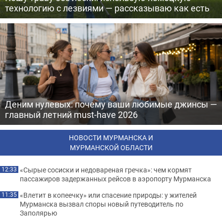
технологию с лезвиями — рассказываю как есть
Деним нулевых: почему ваши любимые джинсы —
главный летний must-have 2026
НОВОСТИ МУРМАНСКА И
МУРМАНСКОЙ ОБЛАСТИ
«Сырые сосиски и недовареная гречка»: чем кормят
12:33
пассажиров задержанных рейсов в аэропорту Мурманска
«Влетит в копеечку» или спасение природы: у жителей
11:35
Мурманска вызвал споры новый путеводитель по
Заполярью