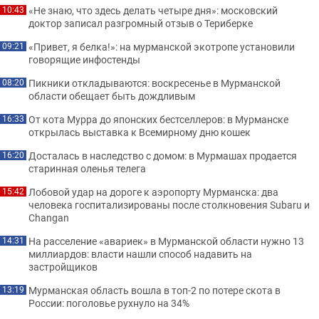
«Не знаю, что здесь делать четыре дня»: московский
10:43
доктор записал разгромный отзыв о Териберке
«Привет, я белка!»: на мурманской экотропе установили
09:21
говорящие инфостенды
Пикники откладываются: воскресенье в Мурманской
08:20
области обещает быть дождливым
От кота Мурра до японских бестселлеров: в Мурманске
16:33
открылась выставка к Всемирному дню кошек
Досталась в наследство с домом: в Мурмашах продается
16:20
старинная оленья телега
Лобовой удар на дороге к аэропорту Мурманска: два
15:42
человека госпитализированы после столкновения Subaru и
Changan
На расселение «авариек» в Мурманской области нужно 13
14:31
миллиардов: власти нашли способ надавить на
застройщиков
Мурманская область вошла в топ-2 по потере скота в
13:19
России: поголовье рухнуло на 34%