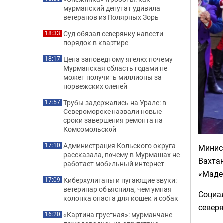
мурманский депутат удивила
ветеранов из Полярных Зорь
Суд обязал северянку навести
18:33
порядок в квартире
Цена заповедному ягелю: почему
18:17
Мурманская область годами не
может получить миллионы за
норвежских оленей
Трубы задержались на Урале: в
17:57
Североморске назвали новые
сроки завершения ремонта на
Комсомольской
Администрация Кольского округа
17:10
Минис
рассказала, почему в Мурмашах не
Вахтан
работает мобильный интернет
«Маде
Киберхулиганы и пугающие звуки:
17:09
ветеринар объяснила, чем умная
Социа
колонка опасна для кошек и собак
северя
«Картина грустная»: мурманчане
16:20