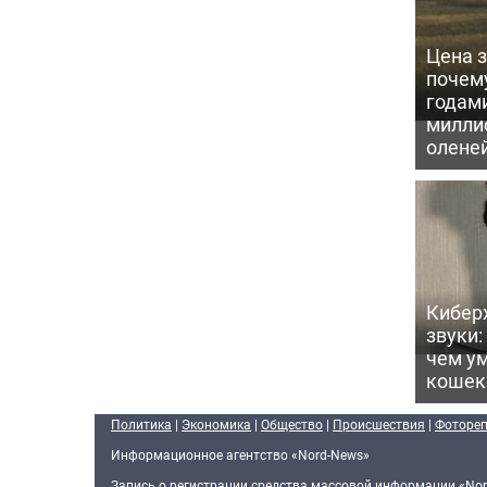
Цена 
почем
годам
милли
олене
Кибер
звуки:
чем ум
кошек
Политика
|
Экономика
|
Общество
|
Происшествия
|
Фоторе
Информационное агентство «Nord-News»
Запись о регистрации средства массовой информации «Nor