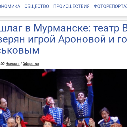
ОНОМИКА
ОБЩЕСТВО
ПРОИСШЕСТВИЯ
ФОТОРЕПОРТ
шлаг в Мурманске: театр 
верян игрой Ароновой и го
ськовым
9:02
Новости
/
Общество