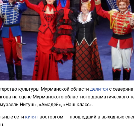
терство культуры Мурманской области
делится
с северян
гова на сцене Мурманского областного драматического те
муазель Нитуш», «Амадей», «Наш класс».
льные сети
кипят
восторгом — прошедший в выходные спек
н.