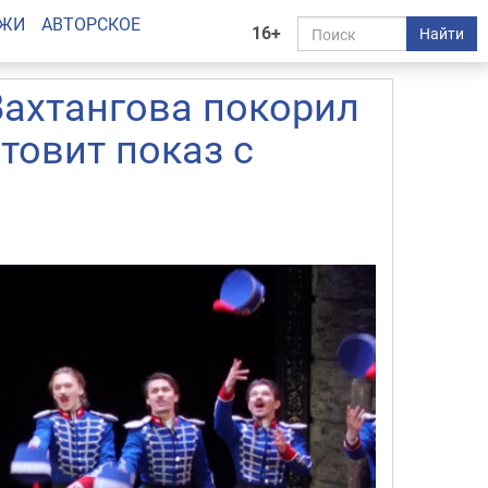
АЖИ
АВТОРСКОЕ
16+
Найти
Вахтангова покорил
товит показ с