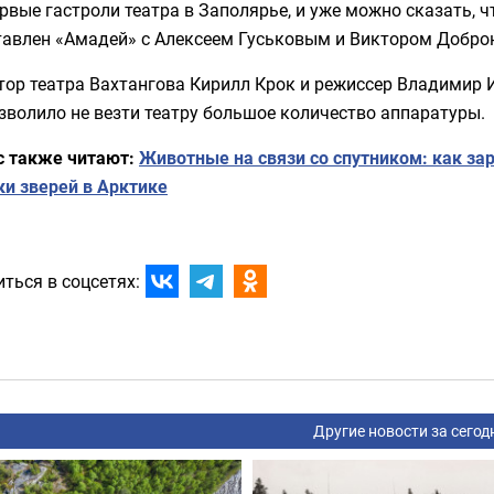
рвые гастроли театра в Заполярье, и уже можно сказать, чт
тавлен «Амадей» с Алексеем Гуськовым и Виктором Добр
тор театра Вахтангова Кирилл Крок и режиссер Владимир 
зволило не везти театру большое количество аппаратуры.
с также читают:
Животные на связи со спутником: как за
ки зверей в Арктике
ться в соцсетях:
Другие новости за сегод