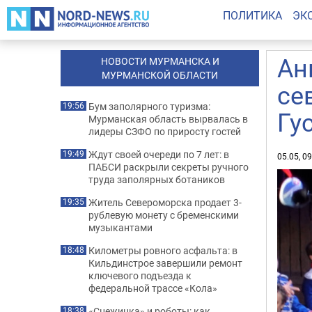
ПОЛИТИКА
ЭК
Ан
НОВОСТИ МУРМАНСКА И
МУРМАНСКОЙ ОБЛАСТИ
се
Бум заполярного туризма:
19:56
Гу
Мурманская область вырвалась в
лидеры СЗФО по приросту гостей
Ждут своей очереди по 7 лет: в
19:49
05.05, 0
ПАБСИ раскрыли секреты ручного
труда заполярных ботаников
Житель Североморска продает 3-
19:35
рублевую монету с бременскими
музыкантами
Километры ровного асфальта: в
18:48
Кильдинстрое завершили ремонт
ключевого подъезда к
федеральной трассе «Кола»
«Снежинка» и роботы: как
18:38