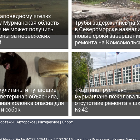
заповедному ягелю:
у Мурманская область
Трубы задержались на У
и не может получить
в Североморске назвал
оны за норвежских
новые сроки завершени
й
ремонта на Комсомольс
хулиганы и пугающие
«Картина грустная»:
 ветеринар объяснила,
мурманчане пожаловали
ная колонка опасна для
отсутствие ремонта в ш
 и собак
№ 42
портажи
|
Авторское
|
Интересное
|
Спорт
d-News» Эл № ФС77-62541 от 27.07.2015 г. выдано Федеральной службой по 