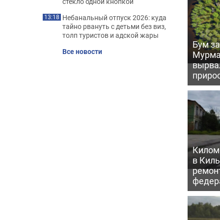
стекло одной кнопкой
Небанальный отпуск 2026: куда
13:18
тайно рвануть с детьми без виз,
толп туристов и адской жары
Бум за
Все новости
Мурма
вырва
прирос
Килом
в Кил
ремон
федер