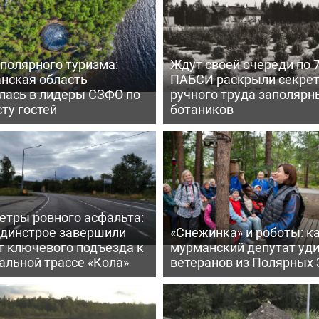
полярного туризма:
Ждут своей очереди по 7
нская область
ПАБСИ раскрыли секре
лась в лидеры СЗФО по
ручного труда заполярн
ту гостей
ботаников
етры ровного асфальта:
ьдинстрое завершили
«Снежинка» и роботы: к
т ключевого подъезда к
мурманский депутат уд
альной трассе «Кола»
ветеранов из Полярных 