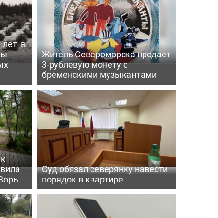
 лет: в
ты
Житель Североморска продает
ых
3-рублевую монету с
бременскими музыкантами
ак
ивила
Суд обязал северянку навести
Зорь
порядок в квартире