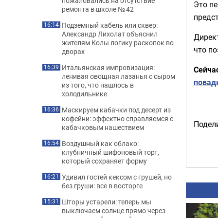
пожаловались на отсутствие
Это пе
ремонта в школе № 42
предс
Подземный кабель или сквер:
16:14
Александр Лихолат объяснил
Дирек
жителям Колы логику раскопок во
что по
дворах
Итальянская импровизация:
16:39
Сейча
ленивая овощная лазанья с сыром
повад
из того, что нашлось в
холодильнике
Маскируем кабачки под десерт из
16:36
кофейни: эффектно справляемся с
Подели
кабачковым нашествием
Воздушный как облако:
16:54
клубничный шифоновый торт,
который сохраняет форму
Удивил гостей кексом с грушей, но
16:21
без груши: все в восторге
Шторы устарели: теперь мы
15:31
выключаем солнце прямо через