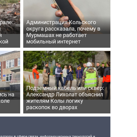
рале:
Администрация Кольского
и
округа рассказала, почему в
я
Мурмашах не работает
кой
мобильный интернет
Подземный кабель или сквер:
сь на
Александр Лихолат объяснил
коле
жителям Колы логику
раскопок во дворах
надзору в сфере связи, информационных технологий и