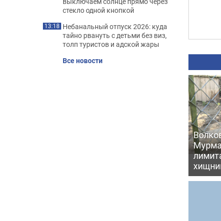
выключаем солнце прямо через
стекло одной кнопкой
Небанальный отпуск 2026: куда
13:18
тайно рвануть с детьми без виз,
толп туристов и адской жары
Все новости
Волков
Мурма
лимита
хищни