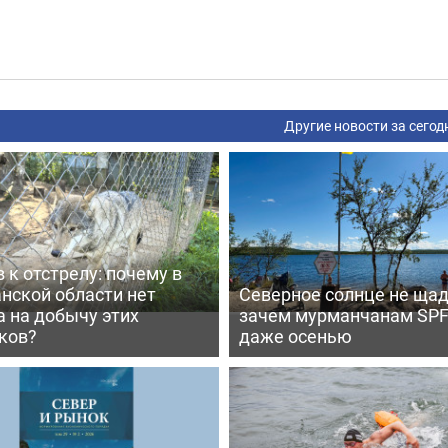
Другие новости за сегод
 к отстрелу: почему в
нской области нет
Северное солнце не щад
 на добычу этих
зачем мурманчанам SPF
ков?
даже осенью