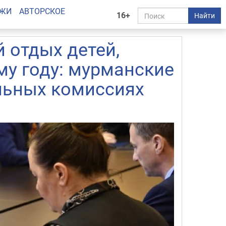
АЖИ
АВТОРСКОЕ
16+
Найти
 отдых детей,
му году: мурманские
льных комиссиях