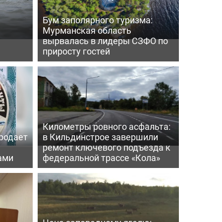
Бум заполярного туризма:
Мурманская область
вырвалась в лидеры СЗФО по
приросту гостей
Километры ровного асфальта:
родает
в Кильдинстрое завершили
ремонт ключевого подъезда к
ами
федеральной трассе «Кола»