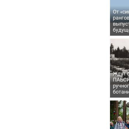
От «си
рангов
выпус
будущ
Ждут с
ПАБСИ
ручно
ботан