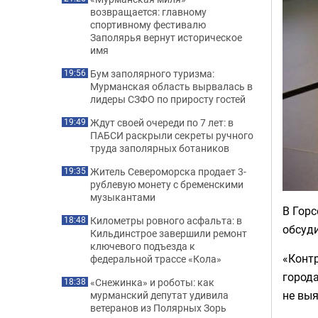
возвращается: главному
спортивному фестивалю
Заполярья вернут историческое
имя
Бум заполярного туризма:
19:56
Мурманская область вырвалась в
лидеры СЗФО по приросту гостей
Ждут своей очереди по 7 лет: в
19:49
ПАБСИ раскрыли секреты ручного
труда заполярных ботаников
Житель Североморска продает 3-
19:35
рублевую монету с бременскими
музыкантами
В Гор
Километры ровного асфальта: в
18:48
обсуд
Кильдинстрое завершили ремонт
ключевого подъезда к
«Конт
федеральной трассе «Кола»
города
«Снежинка» и роботы: как
18:38
не выя
мурманский депутат удивила
ветеранов из Полярных Зорь