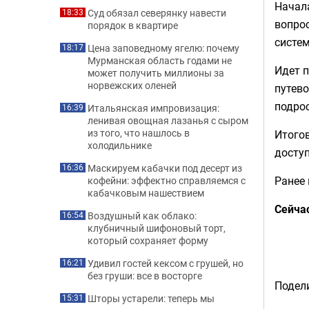
Начала
Суд обязал северянку навести
18:33
вопрос
порядок в квартире
систем
Цена заповедному ягелю: почему
18:17
Мурманская область годами не
Идет 
может получить миллионы за
норвежских оленей
путево
подро
Итальянская импровизация:
16:39
ленивая овощная лазанья с сыром
из того, что нашлось в
Итогов
холодильнике
доступ
Маскируем кабачки под десерт из
16:36
Ранее
кофейни: эффектно справляемся с
кабачковым нашествием
Сейча
Воздушный как облако:
16:54
клубничный шифоновый торт,
который сохраняет форму
Удивил гостей кексом с грушей, но
16:21
без груши: все в восторге
Подели
Шторы устарели: теперь мы
15:31