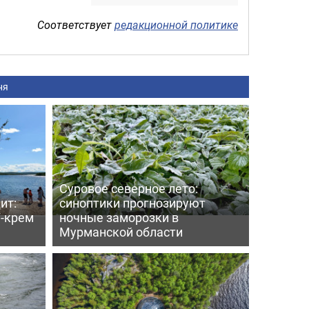
Соответствует
редакционной политике
ня
Суровое северное лето:
ит:
синоптики прогнозируют
-крем
ночные заморозки в
Мурманской области