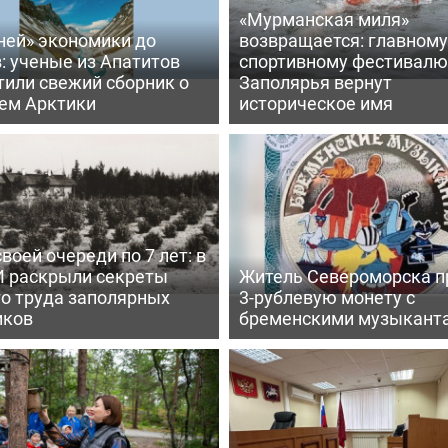
«Мурманская миля»
ней» экономики до
возвращается: главному
: ученые из Апатитов
спортивному фестивалю
тили свежий сборник о
Заполярья вернут
ем Арктики
историческое имя
воей очереди по 7 лет: в
 раскрыли секреты
Житель Североморска п
го труда заполярных
3-рублевую монету с
иков
бременскими музыкант