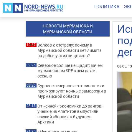
ПОЛИТИКА
ЭК
Ис
НОВОСТИ МУРМАНСКА И
МУРМАНСКОЙ ОБЛАСТИ
по
Волков к отстрелу: почему в
10:37
де
Мурманской области нет лимита
на добычу этих хищников?
Северное солнце не щадит: зачем
09:25
08.05, 1
мурманчанам SPF-крем даже
осенью
Суровое северное лето: синоптики
08:20
прогнозируют ночные заморозки в
Мурманской области
От «синей» экономики до рангов:
23:15
ученые из Апатитов выпустили
свежий сборник о будущем
Арктики
«Мурманская миля»
21:25