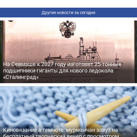
Другие новости за сегодня
На Севмаше к 2027 году изготовят 25-тонные
подшипники-гиганты для нового ледокола
«Сталинград»
Киновязание в темноте: мурманчан зовут на
бесплатный творческий вечер с просмотром