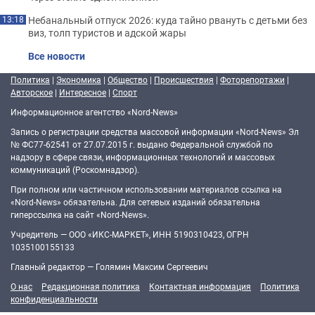
Небанальный отпуск 2026: куда тайно рвануть с детьми без
13:18
виз, толп туристов и адской жары
Все новости
Политика
|
Экономика
|
Общество
|
Происшествия
|
Фоторепортажи
|
Авторское
|
Интересное
|
Спорт
Информационное агентство «Nord-News»
Запись о регистрации средства массовой информации «Nord-News» Эл
№ ФС77-62541 от 27.07.2015 г. выдано Федеральной службой по
надзору в сфере связи, информационных технологий и массовых
коммуникаций (Роскомнадзор).
При полном или частичном использовании материалов ссылка на
«Nord-News» обязательна. Для сетевых изданий обязательна
гиперссылка на сайт «Nord-News».
Учредитель — ООО «ИКС-МАРКЕТ», ИНН 5190310423, ОГРН
1035100155133
Главный редактор — Голямин Максим Сергеевич
О нас
Редакционная политика
Контактная информация
Политика
конфиденциальности