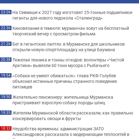
На Севмаше к 2027 году изготовят 25-тонные подшипники-
23:26
гиганты для нового ледокола «Сталинград»
Киновязание в темноте: мурманчан зовут на бесплатный
22:36
творческий вечер с просмотром фильма
Бег в гигантских лаптях: в Мурманске для школьников
21:26
открыли новую спортплощадку на улице Баумана
Тяжелая техника и тонны отходов: волонтеры «Чистой
20:38
Арктики» вывезли 60 тонн мусора с Рыбачьего
«Собаки не умеют обижаться»: глава РКФ Голубев
19:54
объяснил истинные причины странного поведения
питомцев
Желательно пенсионеру: жительница Мурманска
19:50
пристраивает взрослую собаку породы шпиц
Жителям Мурманской области рассказали, как правильно
19:35
консервировать овощи и фрукты
Неудобства временны: администрация ЗАТО
18:33
Александровск рассказала о модернизации теплосетей в