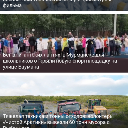
фильма
Бег в гигантских лаптях: в Мурманске для
школьников открыли новую спортплощадку на
улице Баумана
Тяжелая техника и тонны отходов: волонтеры
«Чистой Арктики» вывезли 60 тонн мусора с