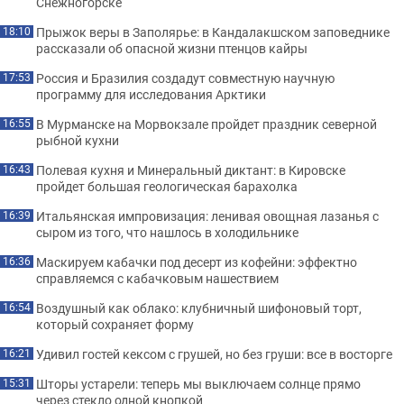
Снежногорске
Прыжок веры в Заполярье: в Кандалакшском заповеднике
18:10
рассказали об опасной жизни птенцов кайры
Россия и Бразилия создадут совместную научную
17:53
программу для исследования Арктики
В Мурманске на Морвокзале пройдет праздник северной
16:55
рыбной кухни
Полевая кухня и Минеральный диктант: в Кировске
16:43
пройдет большая геологическая барахолка
Итальянская импровизация: ленивая овощная лазанья с
16:39
сыром из того, что нашлось в холодильнике
Маскируем кабачки под десерт из кофейни: эффектно
16:36
справляемся с кабачковым нашествием
Воздушный как облако: клубничный шифоновый торт,
16:54
который сохраняет форму
Удивил гостей кексом с грушей, но без груши: все в восторге
16:21
Шторы устарели: теперь мы выключаем солнце прямо
15:31
через стекло одной кнопкой