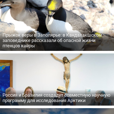
Прыжок веры в Заполярье: в Кандалакшском
заповеднике рассказали об опасной жизни
птенцов кайры
Россия и Бразилия создадут совместную научную
программу для исследования Арктики