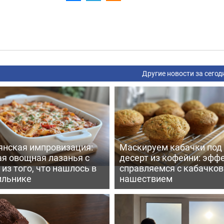
Другие новости за сегод
янская импровизация:
Маскируем кабачки под
ая овощная лазанья с
десерт из кофейни: эфф
из того, что нашлось в
справляемся с кабачко
ильнике
нашествием