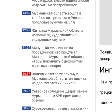
миллиардов: власти нашли способ
надавить на застройщиков
Мурманская область вошла в
13:19
топ-2 по потере скота в России:
поголовье рухнуло на 34%
Жителям Мурманской области
12:23
напомнили, куда звонить в
экстренных случаях
Минус 100 миллионов на
11:24
Появил
посредников: что придумал
Минздрав Мурманской области,
десерт
чтобы покончить с дефицитом
льготных лекарств
Инг
Волков к отстрелу: почему в
10:37
Мурманской области нет лимита
Нам по
на добычу этих хищников?
Северное солнце не щадит: зачем
09:25
грецки
мурманчанам SPF-крем даже
осенью
яйцо —
Суровое северное лето: синоптики
08:20