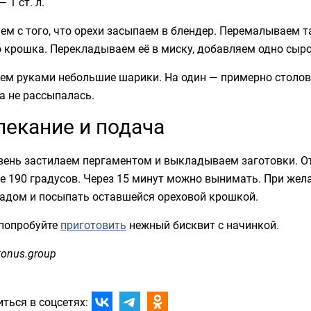
 1 ст. л.
ем с того, что орехи засыпаем в блендер. Перемалываем 
 крошка. Перекладываем её в миску, добавляем одно сыро
ем руками небольшие шарики. На один — примерно столов
а не рассыпалась.
екание и подача
вень застилаем пергаментом и выкладываем заготовки. О
е 190 градусов. Через 15 минут можно вынимать. При жел
адом и посыпать оставшейся ореховой крошкой.
 попробуйте
приготовить
нежный бисквит с начинкой.
tonus.group
ться в соцсетях: