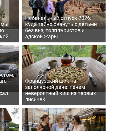
Небанальный отпуск 2026:
ь мы
куда тайно рвануть с детьми
мо
без виз, толп туристов и
пкой
адской жары
бегом:
ru -
Французский шик на
заполярной даче: печем
сал
невероятный киш из первых
лисичек