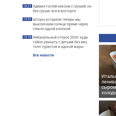
Удивил гостей кексом с грушей, но
16:21
без груши: все в восторге
Шторы устарели: теперь мы
15:31
выключаем солнце прямо через
стекло одной кнопкой
Небанальный отпуск 2026: куда
13:18
тайно рвануть с детьми без виз,
толп туристов и адской жары
Все новости
Италь
ленив
сыром 
холод