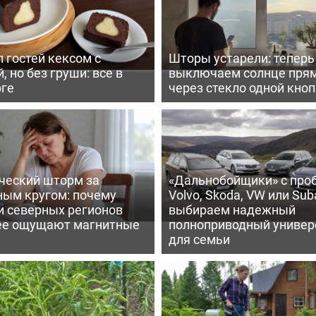
 гостей кексом с
Шторы устарели: тепер
, но без груши: все в
выключаем солнце пря
рге
через стекло одной кно
ческий шторм за
«Дальнобойщики» с про
ным кругом: почему
Volvo, Skoda, VW или Suba
и северных регионов
выбираем надежный
ее ощущают магнитные
полноприводный универ
для семьи