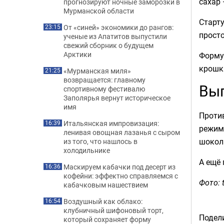
сахар —
прогнозируют ночные заморозки в
Мурманской области
Старту
От «синей» экономики до рангов:
23:15
просто
ученые из Апатитов выпустили
свежий сборник о будущем
Арктики
Форму
крошк
«Мурманская миля»
21:25
возвращается: главному
Вып
спортивному фестивалю
Заполярья вернут историческое
имя
Проти
Итальянская импровизация:
16:39
режим
ленивая овощная лазанья с сыром
шокол
из того, что нашлось в
холодильнике
А ещё
Маскируем кабачки под десерт из
16:36
кофейни: эффектно справляемся с
Фото: 
кабачковым нашествием
Воздушный как облако:
16:54
клубничный шифоновый торт,
Подели
который сохраняет форму