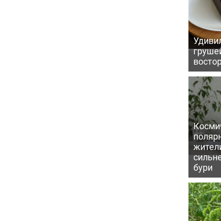
Удивил
грушей
восто
Косми
поляр
жител
сильн
бури