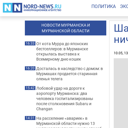
ПОЛИТИКА
ЭК
Ша
НОВОСТИ МУРМАНСКА И
МУРМАНСКОЙ ОБЛАСТИ
ни
От кота Мурра до японских
16:33
бестселлеров: в Мурманске
10.05, 1
открылась выставка к
Всемирному дню кошек
Досталась в наследство с домом: в
16:20
Мурмашах продается старинная
оленья телега
Лобовой удар на дороге к
15:42
аэропорту Мурманска: два
человека госпитализированы
после столкновения Subaru и
Changan
На расселение «авариек» в
14:31
Мурманской области нужно 13