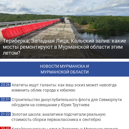
Териберка, Западная Лица, Кольский залив: какие
мосты ремонтируют в Мурманской области этим
летом?
НОВОСТИ МУРМАНСКА И
МУРМАНСКОЙ ОБЛАСТИ
Апатиты ищут таланты: как ваш эскиз может навсегда
23:26
изменить облик города к юбилею
Строительство дноуглубительного флота для Севморпути
22:31
обсудили на совещании у Юрия Трутнева
Золотая школа: аналитики подсчитали реальную
21:22
стоимость сборки первоклассника к сентябрю
Китайские гиганты идут в Заполярье: Мурманск примет
20:45