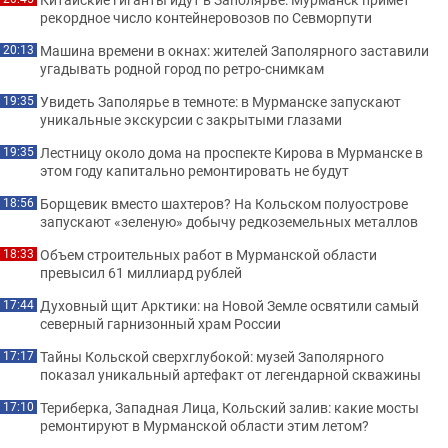
рекордное число контейнеровозов по Севморпути
Машина времени в окнах: жителей Заполярного заставили
20:13
угадывать родной город по ретро-снимкам
Увидеть Заполярье в темноте: в Мурманске запускают
19:35
уникальные экскурсии с закрытыми глазами
Лестницу около дома на проспекте Кирова в Мурманске в
19:35
этом году капитально ремонтировать не будут
Борщевик вместо шахтеров? На Кольском полуострове
18:56
запускают «зеленую» добычу редкоземельных металлов
Объем строительных работ в Мурманской области
18:33
превысил 61 миллиард рублей
Духовный щит Арктики: на Новой Земле освятили самый
17:44
северный гарнизонный храм России
Тайны Кольской сверхглубокой: музей Заполярного
17:17
показал уникальный артефакт от легендарной скважины
Териберка, Западная Лица, Кольский залив: какие мосты
17:10
ремонтируют в Мурманской области этим летом?