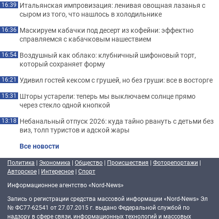
Итальянская импровизация: ленивая овощная лазанья с
16:39
сыром из того, что нашлось в холодильнике
Маскируем кабачки под десерт из кофейни: эффектно
16:36
справляемся с кабачковым нашествием
Воздушный как облако: клубничный шифоновый торт,
16:54
который сохраняет форму
Удивил гостей кексом с грушей, но без груши: все в восторге
16:21
Шторы устарели: теперь мы выключаем солнце прямо
15:31
через стекло одной кнопкой
Небанальный отпуск 2026: куда тайно рвануть с детьми без
13:18
виз, толп туристов и адской жары
Все новости
Политика
|
Экономика
|
Общество
|
Происшествия
|
Фоторепортажи
|
Авторское
|
Интересное
|
Спорт
Информационное агентство «Nord-News»
Запись о регистрации средства массовой информации «Nord-News» Эл
№ ФС77-62541 от 27.07.2015 г. выдано Федеральной службой по
надзору в сфере связи, информационных технологий и массовых