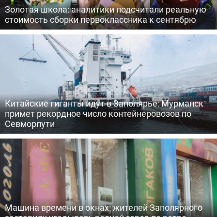
Золотая школа: аналитики подсчитали реальную
стоимость сборки первоклассника к сентябрю
Китайские гиганты идут в Заполярье: Мурманск
примет рекордное число контейнеровозов по
Севморпути
Машина времени в окнах: жителей Заполярного