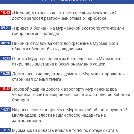
«Не знаю, что здесь делать четыре дня»: московский
10:43
доктор записал разгромный отзыв о Териберке
«Привет, я белка!»: на мурманской экотропе установили
09:21
говорящие инфостенды
Пикники откладываются: воскресенье в Мурманской
08:20
области обещает быть дождливым
От кота Мурра до японских бестселлеров: в Мурманске
16:33
открылась выставка к Всемирному дню кошек
Досталась в наследство с домом: в Мурмашах продается
16:20
старинная оленья телега
Лобовой удар на дороге к аэропорту Мурманска: два
15:42
человека госпитализированы после столкновения Subaru и
Changan
На расселение «авариек» в Мурманской области нужно 13
14:31
миллиардов: власти нашли способ надавить на
застройщиков
Мурманская область вошла в топ-2 по потере скота в
13:19