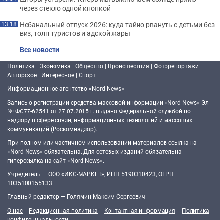
через стекло одной кнопкой
Небанальный отпуск 2026: куда тайно рвануть с детьми без
13:18
виз, толп туристов и адской жары
Все новости
Политика
|
Экономика
|
Общество
|
Происшествия
|
Фоторепортажи
|
Авторское
|
Интересное
|
Спорт
Информационное агентство «Nord-News»
Запись о регистрации средства массовой информации «Nord-News» Эл
№ ФС77-62541 от 27.07.2015 г. выдано Федеральной службой по
надзору в сфере связи, информационных технологий и массовых
коммуникаций (Роскомнадзор).
При полном или частичном использовании материалов ссылка на
«Nord-News» обязательна. Для сетевых изданий обязательна
гиперссылка на сайт «Nord-News».
Учредитель — ООО «ИКС-МАРКЕТ», ИНН 5190310423, ОГРН
1035100155133
Главный редактор — Голямин Максим Сергеевич
О нас
Редакционная политика
Контактная информация
Политика
конфиденциальности