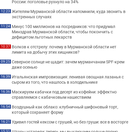
России: поголовье рухнуло на 34%
Жителям Мурманской области напомнили, куда звонить в
12:23
экстренных случаях
Минус 100 миллионов на посредников: что придумал
11:24
Минздрав Мурманской области, чтобы покончить с
дефицитом льготных лекарств
Волков к отстрелу: почему в Мурманской области нет
10:37
лимита на добычу этих хищников?
Северное солнце не щадит: зачем мурманчанам SPF-крем
09:25
даже осенью
Итальянская импровизация: ленивая овощная лазанья с
16:39
сыром из того, что нашлось в холодильнике
Маскируем кабачки под десерт из кофейни: эффектно
16:36
справляемся с кабачковым нашествием
Воздушный как облако: клубничный шифоновый торт,
16:54
который сохраняет форму
Удивил гостей кексом с грушей, но без груши: все в восторге
16:21
Шторы устарели: теперь мы выключаем солнце прямо
15:31