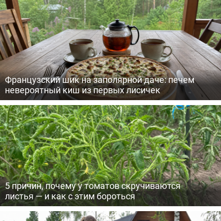
Французский шик на заполярной даче: печем
невероятный киш из первых лисичек
5 причин, почему у томатов скручиваются
листья — и как с этим бороться