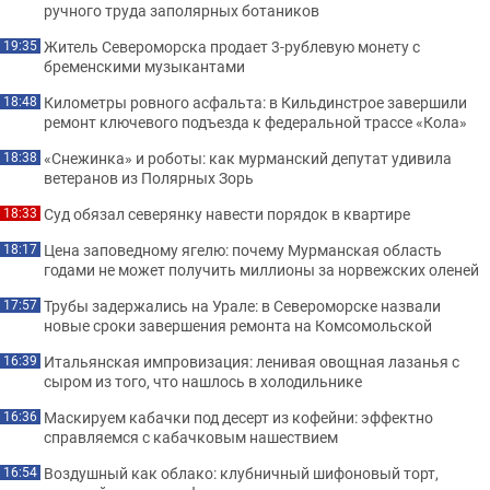
ручного труда заполярных ботаников
Житель Североморска продает 3-рублевую монету с
19:35
бременскими музыкантами
Километры ровного асфальта: в Кильдинстрое завершили
18:48
ремонт ключевого подъезда к федеральной трассе «Кола»
«Снежинка» и роботы: как мурманский депутат удивила
18:38
ветеранов из Полярных Зорь
Суд обязал северянку навести порядок в квартире
18:33
Цена заповедному ягелю: почему Мурманская область
18:17
годами не может получить миллионы за норвежских оленей
Трубы задержались на Урале: в Североморске назвали
17:57
новые сроки завершения ремонта на Комсомольской
Итальянская импровизация: ленивая овощная лазанья с
16:39
сыром из того, что нашлось в холодильнике
Маскируем кабачки под десерт из кофейни: эффектно
16:36
справляемся с кабачковым нашествием
Воздушный как облако: клубничный шифоновый торт,
16:54