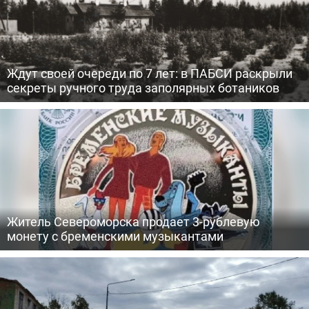
Ждут своей очереди по 7 лет: в ПАБСИ раскрыли
секреты ручного труда заполярных ботаников
Житель Североморска продает 3-рублевую
монету с бременскими музыкантами