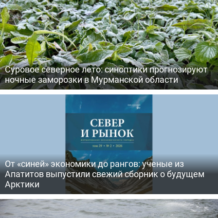
Суровое северное лето: синоптики прогнозируют
ночные заморозки в Мурманской области
От «синей» экономики до рангов: ученые из
Апатитов выпустили свежий сборник о будущем
Арктики