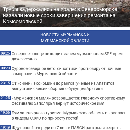
Трубы задержались на Урале: в Североморске
назвали новые сроки завершения ремонта на
Комсомольской
НОВОСТИ МУРМАНСКА И
МУРМАНСКОЙ ОБЛАСТИ
Северное солнце не щадит: зачем мурманчанам SPF-крем
09:25
даже осенью
Суровое северное лето: синоптики прогнозируют ночные
08:20
заморозки в Мурманской области
От «синей» экономики до рангов: ученые из Апатитов
23:15
выпустили свежий сборник о будущем Арктики
«Мурманская миля» возвращается: главному спортивному
21:25
фестивалю Заполярья вернут историческое имя
Бум заполярного туризма: Мурманская область вырвалась
19:56
в лидеры СЗФО по приросту гостей
Ждут своей очереди по 7 лет: в ПАБСИ раскрыли секреты
19:49