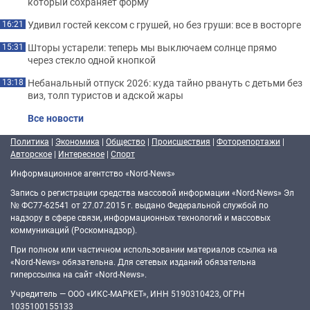
который сохраняет форму
Удивил гостей кексом с грушей, но без груши: все в восторге
16:21
Шторы устарели: теперь мы выключаем солнце прямо
15:31
через стекло одной кнопкой
Небанальный отпуск 2026: куда тайно рвануть с детьми без
13:18
виз, толп туристов и адской жары
Все новости
Политика
|
Экономика
|
Общество
|
Происшествия
|
Фоторепортажи
|
Авторское
|
Интересное
|
Спорт
Информационное агентство «Nord-News»
Запись о регистрации средства массовой информации «Nord-News» Эл
№ ФС77-62541 от 27.07.2015 г. выдано Федеральной службой по
надзору в сфере связи, информационных технологий и массовых
коммуникаций (Роскомнадзор).
При полном или частичном использовании материалов ссылка на
«Nord-News» обязательна. Для сетевых изданий обязательна
гиперссылка на сайт «Nord-News».
Учредитель — ООО «ИКС-МАРКЕТ», ИНН 5190310423, ОГРН
1035100155133