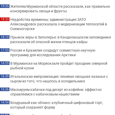
Жителям Мурманской области рассказали, как правильно
19:35
консервировать овощи и фрукты
Неудобства временны: администрация ЗАТО
18:33
Александровск рассказала о модернизации теплосетей в
Снежногорске
Прыжок веры в Заполярье: в Кандалакшском заповеднике
18:10
рассказали об опасной жизни птенцов кайры
Россия и Бразилия создадут совместную научную
17:53
программу для исследования Арктики
В Мурманске на Морвокзале пройдет праздник северной
16:55
рыбной кухни
Итальянская импровизация: ленивая овощная лазанья с
16:39
сыром из того, что нашлось в холодильнике
Маскируем кабачки под десерт из кофейни: эффектно
16:36
справляемся с кабачковым нашествием
Воздушный как облако: клубничный шифоновый торт,
16:54
который сохраняет форму