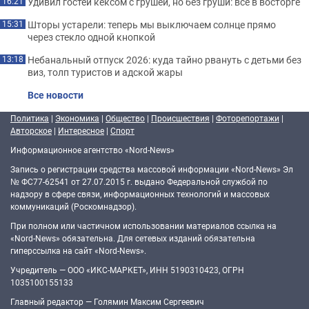
Удивил гостей кексом с грушей, но без груши: все в восторге
16:21
Шторы устарели: теперь мы выключаем солнце прямо
15:31
через стекло одной кнопкой
Небанальный отпуск 2026: куда тайно рвануть с детьми без
13:18
виз, толп туристов и адской жары
Все новости
Политика
|
Экономика
|
Общество
|
Происшествия
|
Фоторепортажи
|
Авторское
|
Интересное
|
Спорт
Информационное агентство «Nord-News»
Запись о регистрации средства массовой информации «Nord-News» Эл
№ ФС77-62541 от 27.07.2015 г. выдано Федеральной службой по
надзору в сфере связи, информационных технологий и массовых
коммуникаций (Роскомнадзор).
При полном или частичном использовании материалов ссылка на
«Nord-News» обязательна. Для сетевых изданий обязательна
гиперссылка на сайт «Nord-News».
Учредитель — ООО «ИКС-МАРКЕТ», ИНН 5190310423, ОГРН
1035100155133
Главный редактор — Голямин Максим Сергеевич