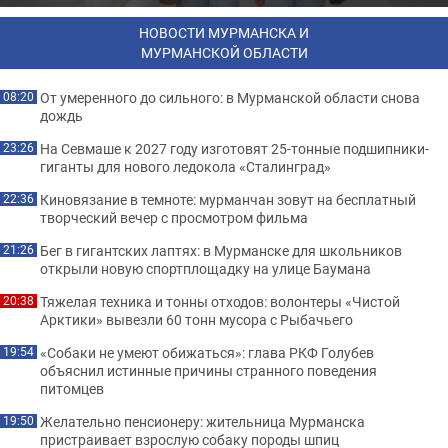
НОВОСТИ МУРМАНСКА И
МУРМАНСКОЙ ОБЛАСТИ
От умеренного до сильного: в Мурманской области снова
08:20
дождь
На Севмаше к 2027 году изготовят 25-тонные подшипники-
23:26
гиганты для нового ледокола «Сталинград»
Киновязание в темноте: мурманчан зовут на бесплатный
22:36
творческий вечер с просмотром фильма
Бег в гигантских лаптях: в Мурманске для школьников
21:26
открыли новую спортплощадку на улице Баумана
Тяжелая техника и тонны отходов: волонтеры «Чистой
20:38
Арктики» вывезли 60 тонн мусора с Рыбачьего
«Собаки не умеют обижаться»: глава РКФ Голубев
19:54
объяснил истинные причины странного поведения
питомцев
Желательно пенсионеру: жительница Мурманска
19:50
пристраивает взрослую собаку породы шпиц