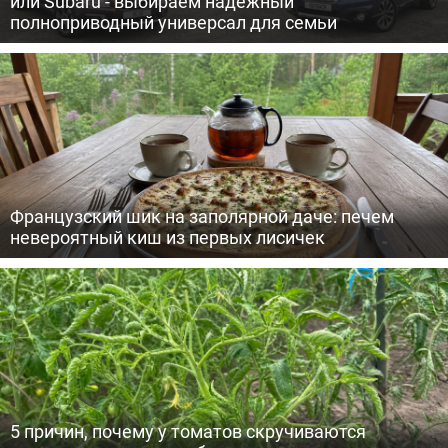
или Subaru - выбираем надежный
полноприводный универсал для семьи
Французский шик на заполярной даче: печем
невероятный киш из первых лисичек
5 причин, почему у томатов скручиваются