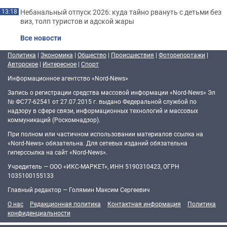
Небанальный отпуск 2026: куда тайно рвануть с детьми без
13:18
виз, толп туристов и адской жары
Все новости
Политика
|
Экономика
|
Общество
|
Происшествия
|
Фоторепортажи
|
Авторское
|
Интересное
|
Спорт
Информационное агентство «Nord-News»
Запись о регистрации средства массовой информации «Nord-News» Эл
№ ФС77-62541 от 27.07.2015 г. выдано Федеральной службой по
надзору в сфере связи, информационных технологий и массовых
коммуникаций (Роскомнадзор).
При полном или частичном использовании материалов ссылка на
«Nord-News» обязательна. Для сетевых изданий обязательна
гиперссылка на сайт «Nord-News».
Учредитель — ООО «ИКС-МАРКЕТ», ИНН 5190310423, ОГРН
1035100155133
Главный редактор — Голямин Максим Сергеевич
О нас
Редакционная политика
Контактная информация
Политика
конфиденциальности