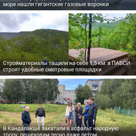
море нашли гигантские газовые воронки
Стройматериалы тащили на себе 1,5 км: в ПАБСИ
строят удобные смотровые площадки
В Кандалакше закатали в асфальт народную
тропу: пешеходам тесно даже летом