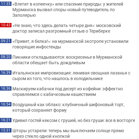
«Влетит в копеечку» или спасение природы: у жителей
11:35
Мурманска вызвал споры новый путеводитель по
Заполярью
«Не знаю, что здесь делать четыре дня»: московский
10:43
доктор записал разгромный отзыв о Териберке
«Привет, я белка!»: на мурманской экотропе установили
09:21
говорящие инфостенды
Пикники откладываются: воскресенье в Мурманской
08:20
области обещает быть дождливым
Итальянская импровизация: ленивая овощная лазанья с
16:39
сыром из того, что нашлось в холодильнике
Маскируем кабачки под десерт из кофейни: эффектно
16:36
справляемся с кабачковым нашествием
Воздушный как облако: клубничный шифоновый торт,
16:54
который сохраняет форму
Удивил гостей кексом с грушей, но без груши: все в восторге
16:21
Шторы устарели: теперь мы выключаем солнце прямо
15:31
через стекло одной кнопкой