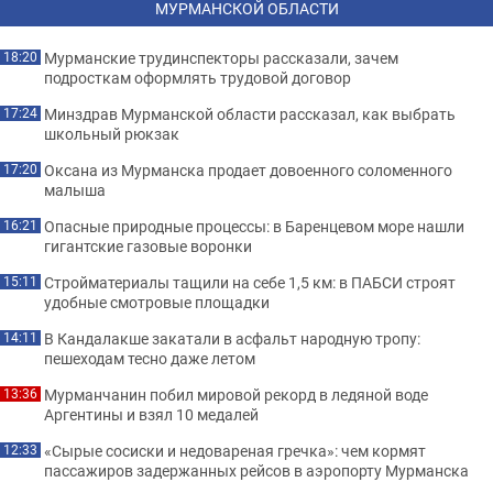
МУРМАНСКОЙ ОБЛАСТИ
Мурманские трудинспекторы рассказали, зачем
18:20
подросткам оформлять трудовой договор
Минздрав Мурманской области рассказал, как выбрать
17:24
школьный рюкзак
Оксана из Мурманска продает довоенного соломенного
17:20
малыша
Опасные природные процессы: в Баренцевом море нашли
16:21
гигантские газовые воронки
Стройматериалы тащили на себе 1,5 км: в ПАБСИ строят
15:11
удобные смотровые площадки
В Кандалакше закатали в асфальт народную тропу:
14:11
пешеходам тесно даже летом
Мурманчанин побил мировой рекорд в ледяной воде
13:36
Аргентины и взял 10 медалей
«Сырые сосиски и недовареная гречка»: чем кормят
12:33
пассажиров задержанных рейсов в аэропорту Мурманска